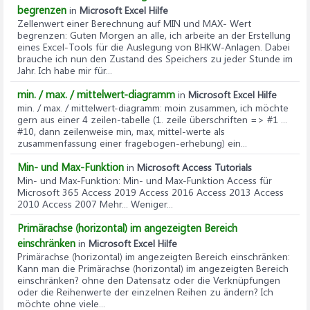
begrenzen
in
Microsoft Excel Hilfe
Zellenwert einer Berechnung auf MIN und MAX- Wert
begrenzen
: Guten Morgen an alle, ich arbeite an der Erstellung
eines Excel-Tools für die Auslegung von BHKW-Anlagen. Dabei
brauche ich nun den Zustand des Speichers zu jeder Stunde im
Jahr. Ich habe mir für...
min. / max. / mittelwert-diagramm
in
Microsoft Excel Hilfe
min. / max. / mittelwert-diagramm
: moin zusammen, ich möchte
gern aus einer 4 zeilen-tabelle (1. zeile überschriften => #1 ...
#10, dann zeilenweise min, max, mittel-werte als
zusammenfassung einer fragebogen-erhebung) ein...
Min- und Max-Funktion
in
Microsoft Access Tutorials
Min- und Max-Funktion
: Min- und Max-Funktion Access für
Microsoft 365 Access 2019 Access 2016 Access 2013 Access
2010 Access 2007 Mehr... Weniger...
Primärachse (horizontal) im angezeigten Bereich
einschränken
in
Microsoft Excel Hilfe
Primärachse (horizontal) im angezeigten Bereich einschränken
:
Kann man die Primärachse (horizontal) im angezeigten Bereich
einschränken? ohne den Datensatz oder die Verknüpfungen
oder die Reihenwerte der einzelnen Reihen zu ändern? Ich
möchte ohne viele...