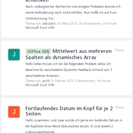
Nach umfangreicher Recherche und einigem Probieren konnte ich
meine Anforderung noch nicht erfüllen. Nun hoffe ich auf Eure
Unterstützung. Für...
Thema von:
tabulator
,
26. März 2025
, 10 Antwort(en), im Forum:
Microsoft Excel Hilfe
Mittelwert aus mehreren
Thema
(Office 365)
J
Spalten als dynamisches Array
Hallo liebes Forum, ich bin bei folgendem Problem ratlos: Ich
berechne für verschiedene Dozenten Feedback anhand von 3
verschiedenen Kriterien....
Thema von:
jarlitt
,
9. Februar 2025
, 2 Antwort(en), im Forum:
Microsoft Excel Hilfe
Fortlaufendes Datum im Kopf für je 2
Thema
J
Seiten
Hallo zusammen, und zwar würde ich gerne ein laufendes Datum in
die Kopfzeile eines Word-Dokumentes setzen. Es sind jeweils 2
aufeinanderfolgende...