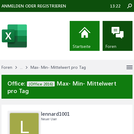
ANMELDEN ODER REGISTRIEREN
13:22
Startseite
Foren
Foren
...
Max- Min- Mittelwert pro Tag
Office:
Max- Min- Mittelwert
(Office 2016)
pro Tag
lennard1001
Neuer User
L