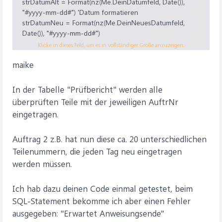
strDatumAlt = Format(nz(Me.DeinDatumfeld, Date()),
"#yyyy-mm-dd#") 'Datum formatieren
strDatumNeu = Format(nz(Me.DeinNeuesDatumfeld,
Date()), "#yyyy-mm-dd#")
strSQL = INSERT INTO DeineTabelle (PDatum, AuftrNr,
Klicke in dieses Feld, um es in vollständiger Größe anzuzeigen.
Teilenummer) SELECT " & strDatumNeu & ", AuftrNr,
maike
Teilenummer FROM DeineTabelle WHERE PDatum = " &
strDatumAlt & " AND AuftrNr = " & Me.AuftrNr
Currentdb.Execute strSQL, dbFailOnError 'Datensätze
In der Tabelle "Prüfbericht" werden alle
einfügen
überprüften Teile mit der jeweiligen AuftrNr
Me.Requery 'Formular aktualisieren
eingetragen.
Auftrag 2 z.B. hat nun diese ca. 20 unterschiedlichen
Teilenummern, die jeden Tag neu eingetragen
werden müssen.
Ich hab dazu deinen Code einmal getestet, beim
SQL-Statement bekomme ich aber einen Fehler
ausgegeben: "Erwartet Anweisungsende"