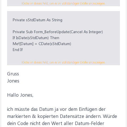
auf den Name deiner Datumsspalte.
Klicke in dieses Feld, um es in vollständiger Größe anzuzeigen.
Gesetzt wird die Datumsvorgabe per Doppelklick.
Private sStdDatum As String
Ändere ggf. den Code entspr. deiner Wünsche.
Private Sub Form_BeforeUpdate(Cancel As Integer)
Code:
If IsDate(sStdDatum) Then
Me![Datum] = CDate(sStdDatum)
End If
End Sub
Klicke in dieses Feld, um es in vollständiger Größe anzuzeigen.
Gruss
Private Sub Form_DblClick(Cancel As Integer)
Dim sDatum As String
Jones
sDatum = InputBox("Datumsvorgabe eingeben (JJJJ-MM-
TT od. leer):")
Hallo Jones,
If IsDate(sDatum) Then
sStdDatum = sDatum
ich müsste das Datum ja vor dem Einfügen der
MsgBox "Datumsvorgabe aktiv"
Else
markierten & kopierten Datensätze ändern. Würde
sStdDatum = ""
dein Code nicht den Wert aller Datum-Felder
MsgBox "Datumsvorgabe inaktiv"