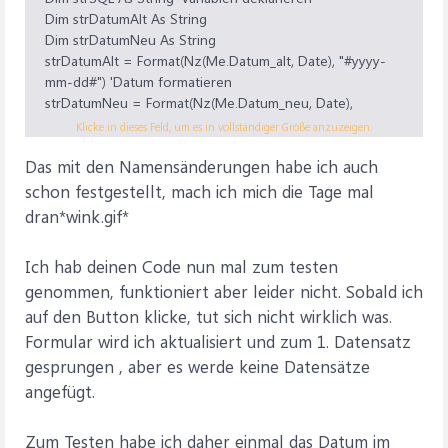
Dim strDatumAlt As String
Dim strDatumNeu As String
strDatumAlt = Format(Nz(Me.Datum_alt, Date), "#yyyy-
mm-dd#") 'Datum formatieren
strDatumNeu = Format(Nz(Me.Datum_neu, Date),
"#yyyy-mm-dd#")
Klicke in dieses Feld, um es in vollständiger Größe anzuzeigen.
'strSQL = "INSERT INTO Prüfbericht (Datum, AuftrNr,
Das mit den Namensänderungen habe ich auch
Teilenummer) SELECT " & strDatumNeu & ", AuftrNr,
Teilenummer FROM Prüfbericht WHERE Datum = " &
schon festgestellt, mach ich mich die Tage mal
strDatumAlt & " AND AuftrNr = " & Me.AuftrNr
dran*wink.gif*
strSQL = "INSERT INTO Prüfbericht (Datum,
Teilenummer) SELECT 2017-06-06 " & ", Teilenummer
Ich hab deinen Code nun mal zum testen
FROM Prüfbericht WHERE Datum = 2017-06-01"
genommen, funktioniert aber leider nicht. Sobald ich
Debug.Print strSQL 'gibt den String im Direktfenster aus,
zum Überprüfen
auf den Button klicke, tut sich nicht wirklich was.
Me.Requery 'Formular aktualisieren
Formular wird ich aktualisiert und zum 1. Datensatz
End Sub
gesprungen , aber es werde keine Datensätze
angefügt.
Zum Testen habe ich daher einmal das Datum im