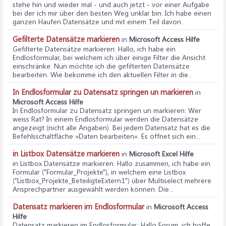
stehe hin und wieder mal - und auch jetzt - vor einer Aufgabe
bei der ich mir über den besten Weg unklar bin. Ich habe einen
ganzen Haufen Datensätze und mit einem Teil davon...
Gefilterte Datensätze markieren
in
Microsoft Access Hilfe
Gefilterte Datensätze markieren
: Hallo, ich habe ein
Endlosformular, bei welchem ich über einige Filter die Ansicht
einschränke. Nun möchte ich die gefilterten Datensätze
bearbeiten. Wie bekomme ich den aktuellen Filter in die...
In Endlosformular zu Datensatz springen un markieren
in
Microsoft Access Hilfe
In Endlosformular zu Datensatz springen un markieren
: Wer
weiss Rat? In einem Endlosformular werden die Datensätze
angezeigt (nicht alle Angaben). Bei jedem Datensatz hat es die
Befehlsschaltfläche »Daten bearbeiten«. Es öffnet sich ein...
in Listbox Datensätze markieren
in
Microsoft Excel Hilfe
in Listbox Datensätze markieren
: Hallo zusammen, ich habe ein
Formular ("Formular_Projekte"), in welchem eine Listbox
("Listbox_Projekte_BeteiligteExtern1") über Multiselect mehrere
Ansprechpartner ausgewählt werden können. Die...
Datensatz markieren im Endlosformular
in
Microsoft Access
Hilfe
Datensatz markieren im Endlosformular
: Hallo Forum, ich hoffe