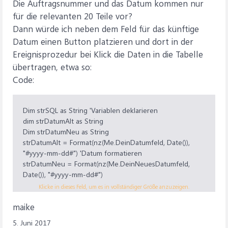
Die Auftragsnummer und das Datum kommen nur
für die relevanten 20 Teile vor?
Dann würde ich neben dem Feld für das künftige
Datum einen Button platzieren und dort in der
Ereignisprozedur bei Klick die Daten in die Tabelle
übertragen, etwa so:
Code:
Dim strSQL as String 'Variablen deklarieren
dim strDatumAlt as String
Dim strDatumNeu as String
strDatumAlt = Format(nz(Me.DeinDatumfeld, Date()),
"#yyyy-mm-dd#") 'Datum formatieren
strDatumNeu = Format(nz(Me.DeinNeuesDatumfeld,
Date()), "#yyyy-mm-dd#")
strSQL = INSERT INTO DeineTabelle (PDatum, AuftrNr,
Klicke in dieses Feld, um es in vollständiger Größe anzuzeigen.
Teilenummer) SELECT " & strDatumNeu & ", AuftrNr,
maike
Teilenummer FROM DeineTabelle WHERE PDatum = " &
strDatumAlt & " AND AuftrNr = " & Me.AuftrNr
5. Juni 2017
Currentdb.Execute strSQL, dbFailOnError 'Datensätze