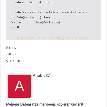
Private sStdDatum As String
Private Sub Form_BeforeUpdate(Cancel As Integer)
If IsDate(sStdDatum) Then
Me![Datum] = CDate(sStdDatum)
End If
End Sub
Klicke in dieses Feld, um es in vollständiger Größe anzuzeigen.
Gruss
Private Sub Form_DblClick(Cancel As Integer)
Dim sDatum As String
Jones
sDatum = InputBox("Datumsvorgabe eingeben (JJJJ-MM-
5. Juni 2017
TT od. leer):")
If IsDate(sDatum) Then
sStdDatum = sDatum
Anubis87
MsgBox "Datumsvorgabe aktiv"
A
Else
sStdDatum = ""
MsgBox "Datumsvorgabe inaktiv"
End If
Mehrere Datensätze markieren, kopieren und mit