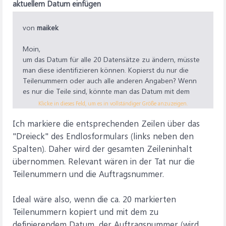
End Sub
aktuellem Datum einfügen
von
maikek
Moin,
um das Datum für alle 20 Datensätze zu ändern, müsste
man diese identifizieren können. Kopierst du nur die
Teilenummern oder auch alle anderen Angaben? Wenn
es nur die Teile sind, könnte man das Datum mit dem
Kriterium "ist null" herausfinden.
Klicke in dieses Feld, um es in vollständiger Größe anzuzeigen.
maike
Ich markiere die entsprechenden Zeilen über das
"Dreieck" des Endlosformulars (links neben den
Spalten). Daher wird der gesamten Zeileninhalt
übernommen. Relevant wären in der Tat nur die
Teilenummern und die Auftragsnummer.
Ideal wäre also, wenn die ca. 20 markierten
Teilenummern kopiert und mit dem zu
definierendem Datum, der Auftragsnummer (wird