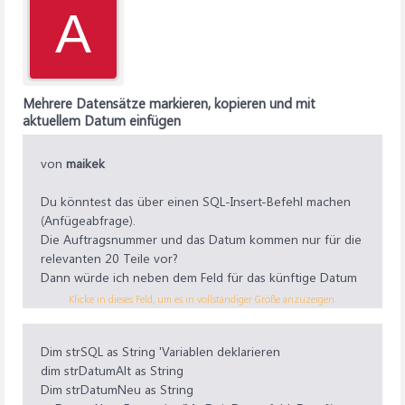
A
Mehrere Datensätze markieren, kopieren und mit
aktuellem Datum einfügen
von
maikek
Du könntest das über einen SQL-Insert-Befehl machen
(Anfügeabfrage).
Die Auftragsnummer und das Datum kommen nur für die
relevanten 20 Teile vor?
Dann würde ich neben dem Feld für das künftige Datum
einen Button platzieren und dort in der
Klicke in dieses Feld, um es in vollständiger Größe anzuzeigen.
Ereignisprozedur bei Klick die Daten in die Tabelle
übertragen, etwa so:
Dim strSQL as String 'Variablen deklarieren
Code:
dim strDatumAlt as String
Dim strDatumNeu as String