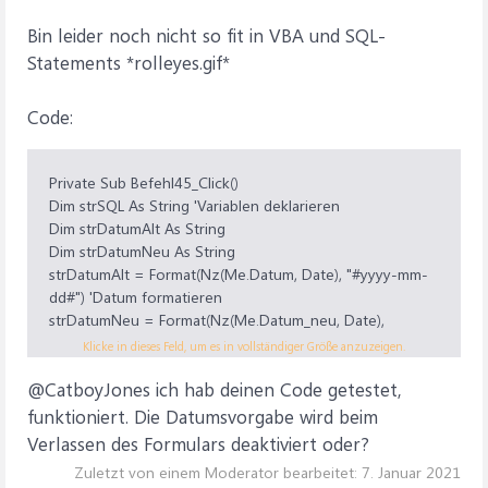
Bin leider noch nicht so fit in VBA und SQL-
Statements *rolleyes.gif*
Code:
Private Sub Befehl45_Click()
Dim strSQL As String 'Variablen deklarieren
Dim strDatumAlt As String
Dim strDatumNeu As String
strDatumAlt = Format(Nz(Me.Datum, Date), "#yyyy-mm-
dd#") 'Datum formatieren
strDatumNeu = Format(Nz(Me.Datum_neu, Date),
"#yyyy-mm-dd#")
Klicke in dieses Feld, um es in vollständiger Größe anzuzeigen.
strSQL = INSERT INTO Prüfbericht (Datum, AuftrNr,
@CatboyJones ich hab deinen Code getestet,
Teilenummer) SELECT " & strDatumNeu & ", AuftrNr,
Teilenummer FROM Prüfbericht WHERE Datum = " &
funktioniert. Die Datumsvorgabe wird beim
strDatumAlt & " AND AuftrNr = " & Me.AuftrNr
Verlassen des Formulars deaktiviert oder?
CurrentDb.Execute strSQL, dbFailOnError 'Datensätze
Zuletzt von einem Moderator bearbeitet:
7. Januar 2021
einfügen