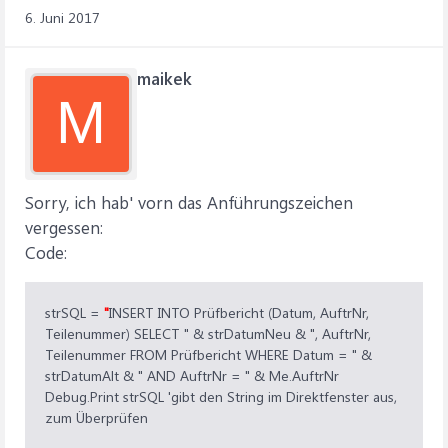
Me.Requery 'Formular aktualisieren
6. Juni 2017
End Sub
maikek
M
Sorry, ich hab' vorn das Anführungszeichen
vergessen:
Code:
strSQL =
"
INSERT INTO Prüfbericht (Datum, AuftrNr,
Teilenummer) SELECT " & strDatumNeu & ", AuftrNr,
Teilenummer FROM Prüfbericht WHERE Datum = " &
strDatumAlt & " AND AuftrNr = " & Me.AuftrNr
Debug.Print strSQL 'gibt den String im Direktfenster aus,
zum Überprüfen