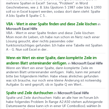
mehrere Spalten in Excel?
: Servus, "Problem": in Word
Geschriebenes, wie z. B. Icks Üpsilonn 5 1987 oder Icks 6 1993
soll so in Excel kopiert werden, sodass dort dann steht: Spalte
A Icks Spalte B Spalte C 5...
VBA - Wert in einer Spalte finden und diese Zeile löschen
in
Microsoft Excel Hilfe
VBA - Wert in einer Spalte finden und diese Zeile löschen
:
Moin moin ihr Lieben, ich habe nun schon im Netz nach einer
Lösung gesucht, aber nichts passendes oder
funktionstüchtiges gefunden. Ich habe eine Tabelle mit Spalten
A - G. Nun soll Excel in der...
Wenn ein Wert ein einer Spalte, dann komplette Zeile im
anderen Blatt untereinander einfügen.
in
Microsoft Excel Hilfe
Wenn ein Wert ein einer Spalte, dann komplette Zeile im
anderen Blatt untereinander einfügen.
: Hallo, kann mir jemand
bitte bei folgenderm Helfen. Habe etwas ähnliches gefunden
was ich brauche, nur noch eine kleine Änderung ist notwendig.
Aufgabe: Es wird geprüft, ob in Spalte Q ein Wert...
Spalte und Zeile durchsuchen
in
Microsoft Excel Hilfe
Spalte und Zeile durchsuchen
: Hallo an alle hier im Forum Ich
habe folgendes Problem: In Range A2:A50 stehen aufsteigende
Datumswerte diese kann ich in einer UF ComboBox1 wählen In