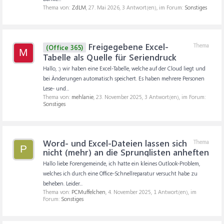
Thema von:
ZdLM
,
27. Mai 2026
, 3 Antwort(en), im Forum:
Sonstiges
Freigegebene Excel-
Thema
(Office 365)
M
Tabelle als Quelle für Seriendruck
Hallo, :) wir haben eine Excel-Tabelle, welche auf der Cloud liegt und
bei Änderungen automatisch speichert. Es haben mehrere Personen
Lese- und...
Thema von:
mehlanie
,
23. November 2025
, 3 Antwort(en), im Forum:
Sonstiges
Word- und Excel-Dateien lassen sich
Thema
P
nicht (mehr) an die Sprunglisten anheften
Hallo liebe Forengemeinde, ich hatte ein kleines Outlook-Problem,
welches ich durch eine Office-Schnellreparatur versucht habe zu
beheben. Leider...
Thema von:
PCMuffelchen
,
4. November 2025
, 1 Antwort(en), im
Forum:
Sonstiges