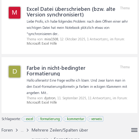
Excel Datei überschrieben (bzw. alte
Thema
M
Version synchronisiert)
Liebe Profis, ich habe folgendes Problem: nach dem Öffnen einer sehr
wichtigen Datei hat mein Notebook plötzlich etwas von
"synchronisieren der...
Thema von:
mira1508
,
12. Oktober 2025
, 1 Antwort(en), im Forum:
Microsoft Excel Hilfe
Farbe in nicht-bedingter
Thema
D
Formatierung
Hallo allerseits! Eine Frage wollte ich lösen. Und zwar kann man in
den Excel-Formatierungsformeln ja Farben in eckigen Klammern mit
angeben. Mit...
Thema von:
dystron
,
11. September 2025
, 11 Antwort(en), im Forum:
Microsoft Excel Hilfe
Schlagworte:
excel
formatierung
kommentar
verweis
Foren
...
Mehrere Zeilen/Spalten über