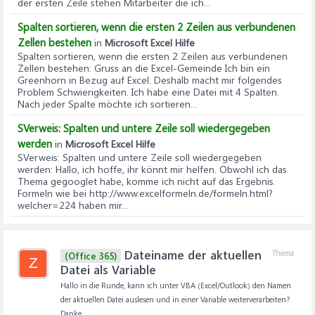
der ersten Zeile stehen Mitarbeiter die ich...
Spalten sortieren, wenn die ersten 2 Zeilen aus verbundenen
Zellen bestehen
in
Microsoft Excel Hilfe
Spalten sortieren, wenn die ersten 2 Zeilen aus verbundenen
Zellen bestehen
: Gruss an die Excel-Gemeinde Ich bin ein
Greenhorn in Bezug auf Excel. Deshalb macht mir folgendes
Problem Schwierigkeiten. Ich habe eine Datei mit 4 Spalten.
Nach jeder Spalte möchte ich sortieren...
SVerweis: Spalten und untere Zeile soll wiedergegeben
werden
in
Microsoft Excel Hilfe
SVerweis: Spalten und untere Zeile soll wiedergegeben
werden
: Hallo, ich hoffe, ihr könnt mir helfen. Obwohl ich das
Thema gegooglet habe, komme ich nicht auf das Ergebnis.
Formeln wie bei http://www.excelformeln.de/formeln.html?
welcher=224 haben mir...
Dateiname der aktuellen
Thema
(Office 365)
Z
Datei als Variable
Hallo in die Runde, kann ich unter VBA (Excel/Outlook) den Namen
der aktuellen Datei auslesen und in einer Variable weiterverarbeiten?
Danke...