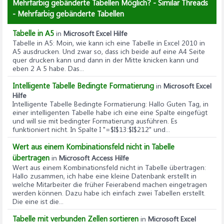
Mehrfarbig gebänderte Tabellen Möglich? - Similar Threads
- Mehrfarbig gebänderte Tabellen
Tabelle in A5
in
Microsoft Excel Hilfe
Tabelle in A5
: Moin, wie kann ich eine Tabelle in Excel 2010 in
A5 ausdrucken. Und zwar so, dass ich beide auf eine A4 Seite
quer drucken kann und dann in der Mitte knicken kann und
eben 2 A 5 habe. Das...
Intelligente Tabelle Bedingte Formatierung
in
Microsoft Excel
Hilfe
Intelligente Tabelle Bedingte Formatierung
: Hallo Guten Tag, in
einer intelligenten Tabelle habe ich eine eine Spalte eingefügt
und will sie mit bedingter Formatierung ausführen. Es
funktioniert nicht. In Spalte I "=$I$13:$I$212" und...
Wert aus einem Kombinationsfeld nicht in Tabelle
übertragen
in
Microsoft Access Hilfe
Wert aus einem Kombinationsfeld nicht in Tabelle übertragen
:
Hallo zusammen, ich habe eine kleine Datenbank erstellt in
welche Mitarbeiter die früher Feierabend machen eingetragen
werden können. Dazu habe ich einfach zwei Tabellen erstellt.
Die eine ist die...
Tabelle mit verbunden Zellen sortieren
in
Microsoft Excel