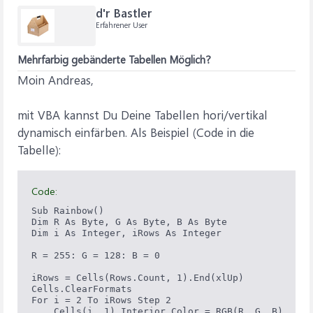
d'r Bastler
Erfahrener User
Mehrfarbig gebänderte Tabellen Möglich?
Moin Andreas,
mit VBA kannst Du Deine Tabellen hori/vertikal
dynamisch einfärben. Als Beispiel (Code in die
Tabelle):
Code:
Sub Rainbow()

Dim R As Byte, G As Byte, B As Byte

Dim i As Integer, iRows As Integer

R = 255: G = 128: B = 0

iRows = Cells(Rows.Count, 1).End(xlUp)

Cells.ClearFormats

For i = 2 To iRows Step 2

    Cells(i, 1).Interior.Color = RGB(R, G, B)
