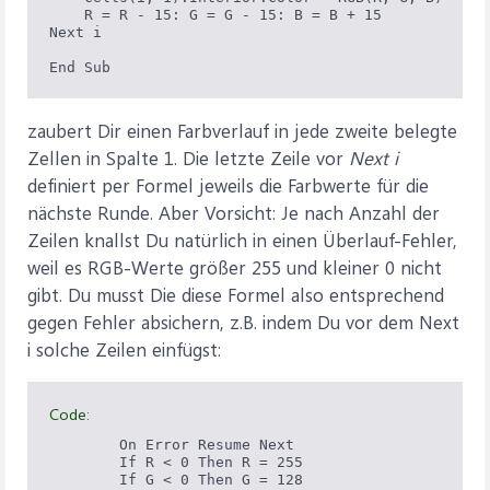
    R = R - 15: G = G - 15: B = B + 15

Next i

End Sub
zaubert Dir einen Farbverlauf in jede zweite belegte
Zellen in Spalte 1. Die letzte Zeile vor
Next i
definiert per Formel jeweils die Farbwerte für die
nächste Runde. Aber Vorsicht: Je nach Anzahl der
Zeilen knallst Du natürlich in einen Überlauf-Fehler,
weil es RGB-Werte größer 255 und kleiner 0 nicht
gibt. Du musst Die diese Formel also entsprechend
gegen Fehler absichern, z.B. indem Du vor dem Next
i solche Zeilen einfügst:
Code:
        On Error Resume Next

        If R < 0 Then R = 255

        If G < 0 Then G = 128
