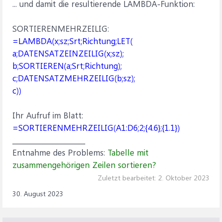
... und damit die resultierende LAMBDA-Funktion:
SORTIERENMEHRZEILIG:
=LAMBDA(x;sz;Srt;Richtung;LET(
a;DATENSATZEINZEILIG(x;sz);
b;SORTIEREN(a;Srt;Richtung);
c;DATENSATZMEHRZEILIG(b;sz);
c))
Ihr Aufruf im Blatt:
=SORTIERENMEHRZEILIG(A1:D6;2;{4.6};{1.1})
_____________________
Entnahme des Problems:
Tabelle mit
zusammengehörigen Zeilen sortieren?
Zuletzt bearbeitet:
2. Oktober 2023
30. August 2023