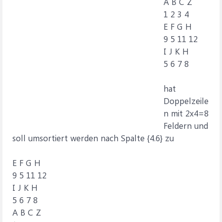
A B C Z
1 2 3 4
E F G H
9 5 11 12
I J K H
5 6 7 8
hat
Doppelzeile
n mit 2x4=8
Feldern und
soll umsortiert werden nach Spalte {4.6} zu
E F G H
9 5 11 12
I J K H
5 6 7 8
A B C Z