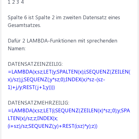
1 2 3 4
Spalte 6 ist Spalte 2 im zweiten Datensatz eines
Gesamtsatzes.
Dafür 2 LAMBDA-Funktionen mit sprechenden
Namen:
DATENSATZEINZEILIG:
=LAMBDA(x;sz;LET(y;SPALTEN(x);i;SEQUENZ(ZEILEN(
x)/sz);j;SEQUENZ(;y*sz;0);INDEX(x;i*sz-(sz-
1)+j/y;REST(j+1;y))))
DATENSATZMEHRZEILIG:
=LAMBDA(x;sz;LET(i;SEQUENZ(ZEILEN(x)*sz;;0);y;SPA
LTEN(x)/sz;z;INDEX(x;
(i+sz)/sz;SEQUENZ(;y)+REST(i;sz)*y);z))