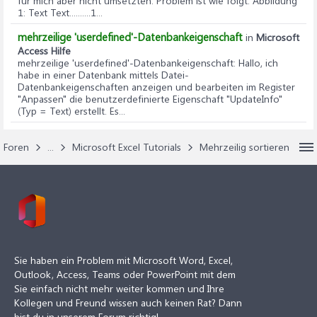
für mich aber nicht umsetzten. Problem ist wie folgt: Abbildung
1: Text Text..........1...
mehrzeilige 'userdefined'-Datenbankeigenschaft
in
Microsoft
Access Hilfe
mehrzeilige 'userdefined'-Datenbankeigenschaft
: Hallo, ich
habe in einer Datenbank mittels Datei-
Datenbankeigenschaften anzeigen und bearbeiten im Register
"Anpassen" die benutzerdefinierte Eigenschaft "UpdateInfo"
(Typ = Text) erstellt. Es...
Foren
...
Microsoft Excel Tutorials
Mehrzeilig sortieren
Sie haben ein Problem mit Microsoft Word, Excel,
Outlook, Access, Teams oder PowerPoint mit dem
Sie einfach nicht mehr weiter kommen und Ihre
Kollegen und Freund wissen auch keinen Rat? Dann
bist du in unserem Forum richtig!