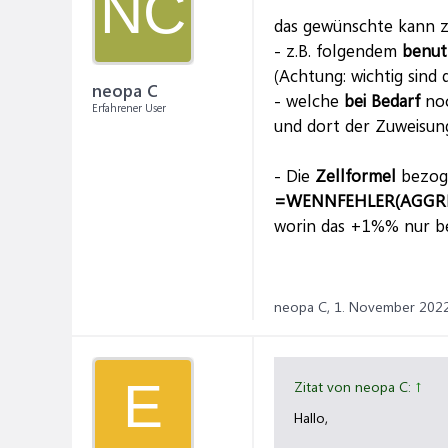
NC
das gewünschte kann z
- z.B. folgendem
benut
(Achtung: wichtig sind 
neopa C
- welche
bei Bedarf
noc
Erfahrener User
und dort der Zuweisun
- Die
Zellformel
bezoge
=WENNFEHLER(AGGREGA
worin das +1%% nur be
neopa C,
1. November 202
E
Zitat von neopa C:
↑
Hallo,