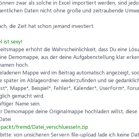
nnen zwar als solche in Excel importiert werden, sind jed
eigentlichen Daten nicht ohne große und zeitraubende Umweg
ch, die Zeit hat schon jemand investiert.
l ist sexy!
itsmappe erhöht die Wahrscheinlichkeit, dass Du eine Lösu
e eine Demomappe, aus der deine Aufgabenstellung klar erke
inamen hoch.
ladenen Mappe wird im Beitrag automatisch angezeigt, sod
 sie später im Ablageordner wiederzufinden und sie gedank
t*, Mappe*, Beispiel*, Fehler*, Kalender*, UserForm*, Foru
lich gemacht wird.
äftiger Name sein.
r Demomappe deine Originalmappe hochladen willst, diese a
Datei
epackt/fremd/Datei_verschluesseln.zip
itte: von unsicheren Servern file-upload lade ich keine Dat