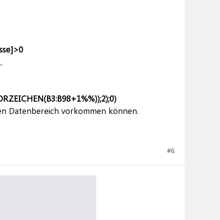
sse]>0
,
ZEICHEN(B3:B98+1%%));2);0)
nden Datenbereich vorkommen können.
#6