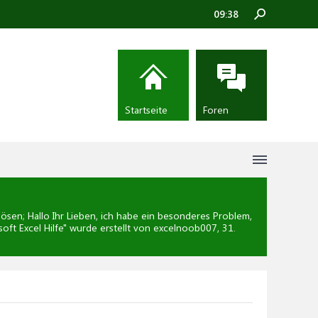
09:38
Startseite
Foren
en; Hallo Ihr Lieben, ich habe ein besonderes Problem,
oft Excel Hilfe
" wurde erstellt von excelnoob007,
31.