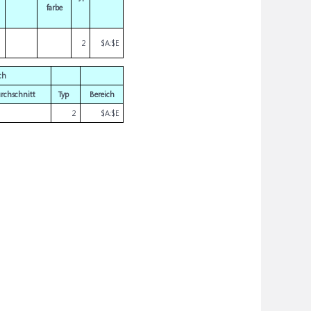
farbe
2
$A:$E
ch
rchschnitt
Typ
Bereich
2
$A:$E