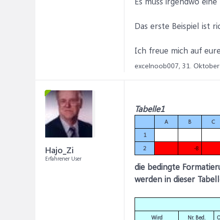
Es muss irgendwo eine M
Das erste Beispiel ist 
Ich freue mich auf eure
excelnoob007,
31. Oktober
Tabelle1
A
B
C
1
Hajo_Zi
2
-8
Erfahrener User
die bedingte Formatier
werden in dieser Tabell
Wird
Nr. Bed.
O