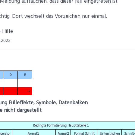
eldung auftauchen, dass dieser Fall eingetreten ist.
richtig. Dort wechselt das Vorzeichen nur einmal.
 Hilfe
 2022
D
E
-2
ung Fülleffekte, Symbole, Datenbalken
e nicht dargestellt
Bedingte Formatierung Haupttabelle 1
perator
Formel1
Formel2
Format Schrift
Unterstrichen
Schrift-