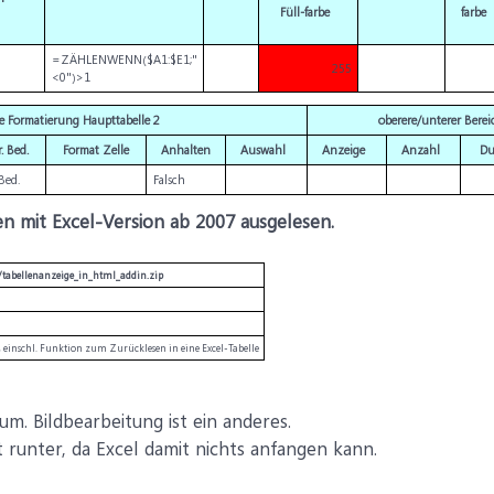
Füll-farbe
farbe
=ZÄHLENWENN($A1:$E1;"
255
<0")>1
e Formatierung Haupttabelle 2
oberere/unterer Berei
. Bed.
Format Zelle
Anhalten
Auswahl
Anzeige
Anzahl
Du
Bed.
Falsch
n mit Excel-Version ab 2007 ausgelesen.
le/tabellenanzeige_in_html_addin.zip
 einschl. Funktion zum Zurücklesen in eine Excel-Tabelle
um. Bildbearbeitung ist ein anderes.
ht runter, da Excel damit nichts anfangen kann.