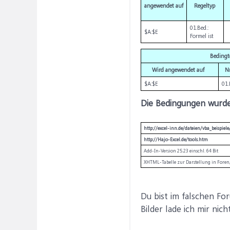
angewendet auf
Regeltyp
01.Bed.:
$A:$E
Formel ist
Bedingt
Wird angewendet auf
Nr
$A:$E
01.
Die Bedingungen wurde
http://excel-inn.de/dateien/vba_beispie
http://Hajo-Excel.de/tools.htm
Add-In-Version 25.23 einschl. 64 Bit
XHTML-Tabelle zur Darstellung in Foren,
Du bist im falschen For
Bilder lade ich mir nic