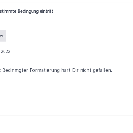
stimmte Bedingung eintritt
Anzahl Vorzeichenwechsel plus Meldung.xlsx (17,3 KB)
 2022
 Bedinmgter Formatierung hart Dir nicht gefallen.