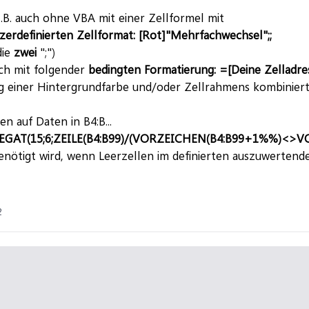
.B. auch ohne VBA mit einer Zellformel mit
zerdefinierten Zellformat: [Rot]"Mehrfachwechsel";;
die
zwei
";")
h mit folgender
bedingten Formatierung:
=[Deine Zelladre
g einer Hintergrundfarbe und/oder Zellrahmens kombiniert
n auf Daten in B4:B...
T(15;6;ZEILE(B4:B99)/(VORZEICHEN(B4:B99+1%%)<>VOR
nötigt wird, wenn Leerzellen im definierten auszuwerte
2