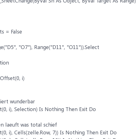
SheetChange(ByVal Sh As Object, ByVal Target As Range)
ts = False
e("D5", "O7"), Range("D11", "O11")).Select
tion
ffset(0, i)
niert wunderbar
t(0, i), Selection) Is Nothing Then Exit Do
en laeuft was total schief
t(0, i), Cells(zelle.Row, 7)) Is Nothing Then Exit Do