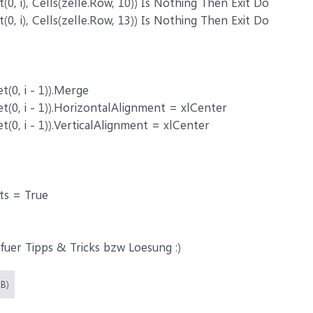
t(0, i), Cells(zelle.Row, 10)) Is Nothing Then Exit Do
t(0, i), Cells(zelle.Row, 13)) Is Nothing Then Exit Do
t(0, i - 1)).Merge
et(0, i - 1)).HorizontalAlignment = xlCenter
et(0, i - 1)).VerticalAlignment = xlCenter
rts = True
fuer Tipps & Tricks bzw Loesung :)
KB)