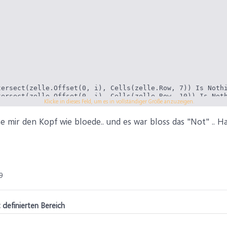
tersect(zelle.Offset(0, i), Cells(zelle.Row, 7)) Is Nothi
tersect(zelle.Offset(0, i), Cells(zelle.Row, 10)) Is Noth
Klicke in dieses Feld, um es in vollständiger Größe anzuzeigen.
tersect(zelle.Offset(0, i), Cells(zelle.Row, 13)) Is Not
he mir den Kopf wie bloede.. und es war bloss das "Not" ..
9
 definierten Bereich