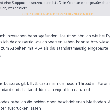
nd eine Stoppmarke setzen, dann hält Dein Code an einer gewünschten
auen, was passiert.
Klicke in dieses Feld, um es in vollständiger Größe anzuzeigen.
auch inzwischen herausgefunden.. laeuft so ähnlich wie bei 
ss ich da grossartig was an Werten sehen konnte bzw wieso d
 zum Arbeiten mit VBA als das standartmaessig eingebaute 
9
was besseres gibt. Evtl. dazu mal nen neuen Thread im Foru
andard und das taugt für mich eigentlich ganz gut.
odes habe ich die beiden oben beschriebenen Methoden. A
ster ausdrucken lassen.