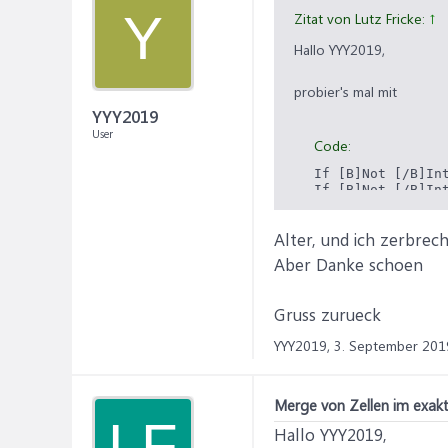
Y
Zitat von Lutz Fricke:
↑
Hallo YYY2019,
probier's mal mit
YYY2019
User
Code:
If [B]Not [/B]In
If [B]Not [/B]In
If [B]Not [/B]In
Alter, und ich zerbrec
Gruß,
Aber Danke schoen
Lutz
Gruss zurueck
YYY2019,
3. September 201
Merge von Zellen im exakt
LF
Hallo YYY2019,