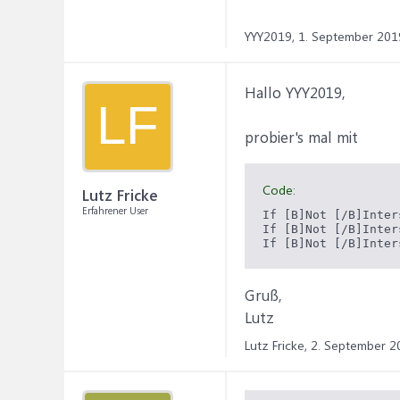
YYY2019,
1. September 201
Hallo YYY2019,
LF
probier's mal mit
Code:
Lutz Fricke
Erfahrener User
If [B]Not [/B]Inter
If [B]Not [/B]Inter
If [B]Not [/B]Inter
Gruß,
Lutz
Lutz Fricke,
2. September 2