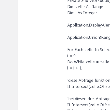
Private Sub Workbook_
Dim zelle As Range
Dim i As Integer
Application.DisplayAler
Application.Union(Rang
For Each zelle In Selec
i = 0
Do While zelle = zelle.O
i = i + 1
'diese Abfrage funktio
If Intersect(zelle.Offse
'bei diesen drei Abfrag
If Intersect(zelle.Offse