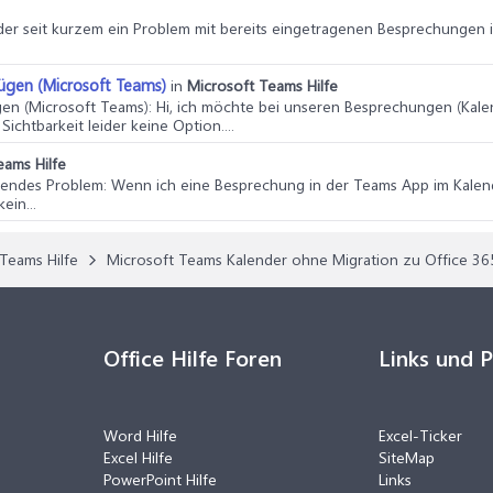
ider seit kurzem ein Problem mit bereits eingetragenen Besprechungen 
ügen (Microsoft Teams)
in
Microsoft Teams Hilfe
gen (Microsoft Teams)
: Hi, ich möchte bei unseren Besprechungen (Kalen
ichtbarkeit leider keine Option....
eams Hilfe
lgendes Problem: Wenn ich eine Besprechung in der Teams App im Kalend
ein...
Teams Hilfe
Microsoft Teams Kalender ohne Migration zu Office 36
Office Hilfe Foren
Links und 
Word Hilfe
Excel-Ticker
Excel Hilfe
SiteMap
PowerPoint Hilfe
Links