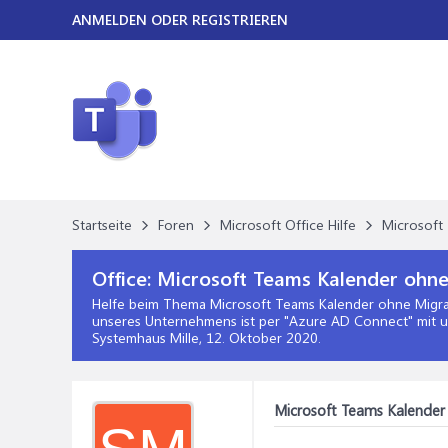
ANMELDEN ODER REGISTRIEREN
Startseite
Foren
Microsoft Office Hilfe
Microsoft 
Office:
Microsoft Teams Kalender ohne
Helfe beim Thema
Microsoft Teams Kalender ohne Migra
unseres Unternehmens ist per "Azure AD Connect" mit un
Systemhaus Mille,
12. Oktober 2020
.
Microsoft Teams Kalender 