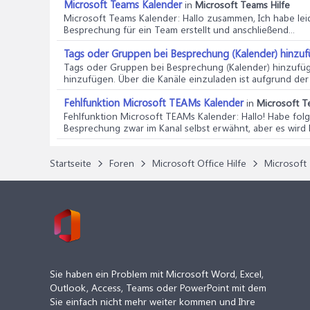
Microsoft Teams Kalender
in
Microsoft Teams Hilfe
Microsoft Teams Kalender
: Hallo zusammen, Ich habe le
Besprechung für ein Team erstellt und anschließend...
Tags oder Gruppen bei Besprechung (Kalender) hinzuf
Tags oder Gruppen bei Besprechung (Kalender) hinzufü
hinzufügen. Über die Kanäle einzuladen ist aufgrund der S
Fehlfunktion Microsoft TEAMs Kalender
in
Microsoft T
Fehlfunktion Microsoft TEAMs Kalender
: Hallo! Habe fo
Besprechung zwar im Kanal selbst erwähnt, aber es wird k
Startseite
Foren
Microsoft Office Hilfe
Microsoft 
Sie haben ein Problem mit Microsoft Word, Excel,
Outlook, Access, Teams oder PowerPoint mit dem
Sie einfach nicht mehr weiter kommen und Ihre