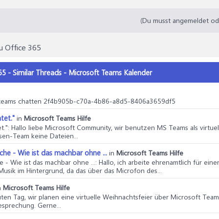
(Du musst angemeldet oder
u Office 365
5 - Similar Threads - Microsoft Teams Kalender
n teams chatten 2f4b905b-c70a-4b86-a8d5-8406a3659df5
tet."
in
Microsoft Teams Hilfe
t."
: Hallo liebe Microsoft Community, wir benutzen MS Teams als virtue
ssen-Team keine Dateien...
he - Wie ist das machbar ohne ...
in
Microsoft Teams Hilfe
 - Wie ist das machbar ohne ...
: Hallo, ich arbeite ehrenamtlich für e
usik im Hintergrund, da das über das Microfon des...
n
Microsoft Teams Hilfe
uten Tag, wir planen eine virtuelle Weihnachtsfeier über Microsoft Tea
sprechung. Gerne...