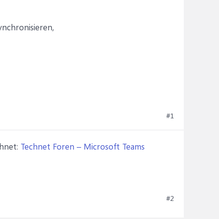
nchronisieren,
#1
chnet:
Technet Foren – Microsoft Teams
#2