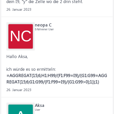
dein I9, "y" die Zelle wo die 2 drin steht.
26. Januar 2023
neopa C
Erfahrener User
NC
Hallo Aksa,
ich würde es so ermitteln:
=AGGREGAT(15;6;H1:H99/(F1:F99=I9)/(G1:G99=AGG
REGAT(15;6;G1:G99/(F1:F99=I9)/(G1:G99>0);1));1)
26. Januar 2023
Aksa
User