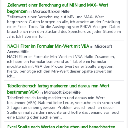
Zellenwert einer Berechnung auf MIN und MAX- Wert
begrenzen
in
Microsoft Excel Hilfe
Zellenwert einer Berechnung auf MIN und MAX- Wert
begrenzen
: Guten Morgen an alle, ich arbeite an der Erstellung
eines Excel-Tools für die Auslegung von BHKW-Anlagen. Dabei
brauche ich nun den Zustand des Speichers zu jeder Stunde im
Jahr. Ich habe mir für...
NACH Filter im Formular Min-Wert mit VBA
in
Microsoft
Access Hilfe
NACH Filter im Formular Min-Wert mit VBA
: Hallo Zusammen,
ich habe ein Formular basierend auf Tabelle im Formular
möchte ich mit VBA den Prozentwert einer Spalte angeben.
hierzu benötige ich den Min-Wert dieser Spalte soweit bin
ich...
Tabellenbereich farbig markieren und daraus min-Wert
bestimmen(VBA)
in
Microsoft Excel Hilfe
Tabellenbereich farbig markieren und daraus min-Wert
bestimmen(VBA)
: Nabend liebe Leute, versuche mich schon seit
2 Tagen an einem gewissen Problem was ich euch an dieser
Stelle einmal schildern möchte und hoffe das Jemand von euch
eine Lösung oder auch einen...
Excel Spalte nach Werten durchsuchen und benachbarten