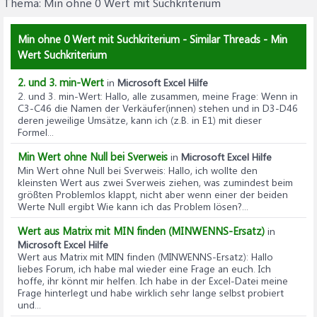
Thema:
Min ohne 0 Wert mit Suchkriterium
Min ohne 0 Wert mit Suchkriterium - Similar Threads - Min
Wert Suchkriterium
2. und 3. min-Wert
in
Microsoft Excel Hilfe
2. und 3. min-Wert
: Hallo, alle zusammen, meine Frage: Wenn in
C3-C46 die Namen der Verkäufer(innen) stehen und in D3-D46
deren jeweilige Umsätze, kann ich (z.B. in E1) mit dieser
Formel...
Min Wert ohne Null bei Sverweis
in
Microsoft Excel Hilfe
Min Wert ohne Null bei Sverweis
: Hallo, ich wollte den
kleinsten Wert aus zwei Sverweis ziehen, was zumindest beim
größten Problemlos klappt, nicht aber wenn einer der beiden
Werte Null ergibt Wie kann ich das Problem lösen?...
Wert aus Matrix mit MIN finden (MINWENNS-Ersatz)
in
Microsoft Excel Hilfe
Wert aus Matrix mit MIN finden (MINWENNS-Ersatz)
: Hallo
liebes Forum, ich habe mal wieder eine Frage an euch. Ich
hoffe, ihr könnt mir helfen. Ich habe in der Excel-Datei meine
Frage hinterlegt und habe wirklich sehr lange selbst probiert
und...