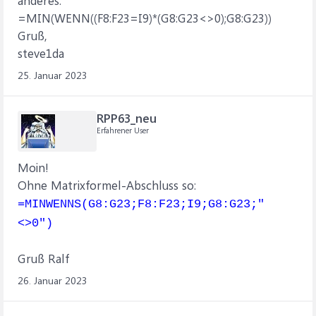
anderes.
=MIN(WENN((F8:F23=I9)*(G8:G23<>0);G8:G23))
Gruß,
steve1da
25. Januar 2023
RPP63_neu
Erfahrener User
Moin!
Ohne Matrixformel-Abschluss so:
=MINWENNS(G8:G23;F8:F23;I9;G8:G23;"
<>0")
Gruß Ralf
26. Januar 2023