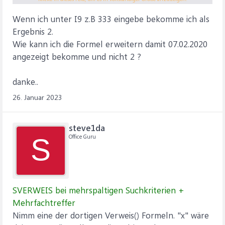
444 2 09.02.2020
Wenn ich unter I9 z.B 333 eingebe bekomme ich als
444 7 10.02.2020
444 5 11.02.2020
Ergebnis 2.
444 3 12.02.2020
Wie kann ich die Formel erweitern damit 07.02.2020
555 2 13.02.2020
angezeigt bekomme und nicht 2 ?
555 1 14.02.2020
555 5 15.02.2020
danke..
555 9 16.02.2020
26. Januar 2023
steve1da
Office Guru
S
SVERWEIS bei mehrspaltigen Suchkriterien +
Mehrfachtreffer
Nimm eine der dortigen Verweis() Formeln. "x" wäre