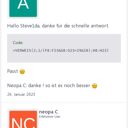
A
Hallo Steve1da, danke für die schnelle antwort.
Code:
=VERWEIS(2;1/(F8:F23&G8:G23=I9&I8);H8:H23)
Passt
Neopa C: danke ! so ist es noch besser
26. Januar 2023
neopa C
Erfahrener User
NC