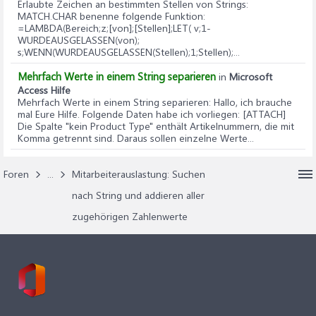
Erlaubte Zeichen an bestimmten Stellen von Strings
:
MATCH.CHAR benenne folgende Funktion:
=LAMBDA(Bereich;z;[von];[Stellen];LET( v;1-
WURDEAUSGELASSEN(von);
s;WENN(WURDEAUSGELASSEN(Stellen);1;Stellen);...
Mehrfach Werte in einem String separieren
in
Microsoft
Access Hilfe
Mehrfach Werte in einem String separieren
: Hallo, ich brauche
mal Eure Hilfe. Folgende Daten habe ich vorliegen: [ATTACH]
Die Spalte "kein Product Type" enthält Artikelnummern, die mit
Komma getrennt sind. Daraus sollen einzelne Werte...
Foren
...
Mitarbeiterauslastung: Suchen
nach String und addieren aller
zugehörigen Zahlenwerte