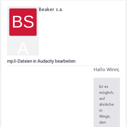
Beaker s.a.
BS
A
mp3-Dateien in Audacity bearbeiten
Hallo Winni,
Ist es
möglich,
auf
ähnliche
m
Wege,
den