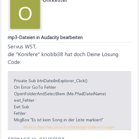
O
mp3-Dateien in Audacity bearbeiten
Servus WST,
die "Konifere" knobbi38 hat doch Deine Lösung.
Code:
Private Sub btnDateiImExplorer_Click()
On Error GoTo Fehler
OpenFolderAndSelectItem (Me.PfadDateiName)
exit_Fehler:
Exit Sub
Fehler:
MsgBox "Es ist kein Song in der Liste markiert"
Resume exit_Fehler
Klicke in dieses Feld, um es in vollständiger Größe anzuzeigen.
End Sub