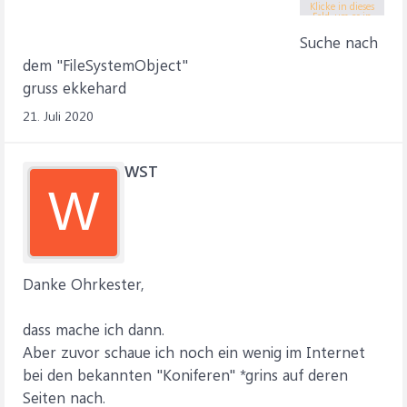
Window
Klicke in dieses
Feld, um es in
s-
vollständiger Größe
anzuzeigen.
Suche nach
Dateiex
plorer
dem "FileSystemObject"
so
gruss ekkehard
aufzuru
21. Juli 2020
fen
WST
W
Danke Ohrkester,
dass mache ich dann.
Aber zuvor schaue ich noch ein wenig im Internet
bei den bekannten "Koniferen" *grins auf deren
Seiten nach.