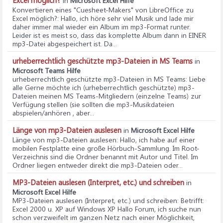
Excel möglich?
in
Microsoft Excel Hilfe
Konvertieren eines "Cuesheet-Makers" von LibreOffice zu
Excel möglich?
: Hallo, ich höre sehr viel Musik und lade mir
daher immer mal wieder ein Album im mp3-Format runter.
Leider ist es meist so, dass das komplette Album dann in EINER
mp3-Datei abgespeichert ist. Da...
urheberrechtlich geschützte mp3-Dateien in MS Teams
in
Microsoft Teams Hilfe
urheberrechtlich geschützte mp3-Dateien in MS Teams
: Liebe
alle Gerne möchte ich (urheberrechtlich geschützte) mp3-
Dateien meinen MS Teams-Mitgliedern (einzelne Teams) zur
Verfügung stellen (sie sollten die mp3-Musikdateien
abspielen/anhören , aber...
Länge von mp3-Dateien auslesen
in
Microsoft Excel Hilfe
Länge von mp3-Dateien auslesen
: Hallo, ich habe auf einer
mobilen Festplatte eine große Hörbuch-Sammlung. Im Root-
Verzeichnis sind die Ordner benannt mit Autor und Titel. Im
Ordner liegen entweder direkt die mp3-Dateien oder...
MP3-Dateien auslesen (Interpret, etc.) und schreiben
in
Microsoft Excel Hilfe
MP3-Dateien auslesen (Interpret, etc.) und schreiben
: Betrifft:
Excel 2000 u. XP auf Windows XP Hallo Forum, ich suche nun
schon verzweifelt im ganzen Netz nach einer Möglichkeit,