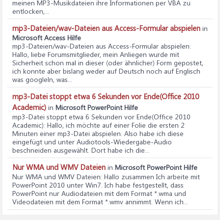
meinen MP3-Musikdateien ihre Informationen per VBA zu
entlocken,...
mp3-Dateien/wav-Dateien aus Access-Formular abspielen
in
Microsoft Access Hilfe
mp3-Dateien/wav-Dateien aus Access-Formular abspielen
:
Hallo, liebe Forumsmitglieder, mein Anliegen wurde mit
Sicherheit schon mal in dieser (oder ähnlicher) Form gepostet,
ich konnte aber bislang weder auf Deutsch noch auf Englisch
was googleln, was...
mp3-Datei stoppt etwa 6 Sekunden vor Ende(Office 2010
Academic)
in
Microsoft PowerPoint Hilfe
mp3-Datei stoppt etwa 6 Sekunden vor Ende(Office 2010
Academic)
: Hallo, ich möchte auf einer Folie die ersten 2
Minuten einer mp3-Datei abspielen. Also habe ich diese
eingefügt und unter Audiotools-Wiedergabe-Audio
beschneiden ausgewählt. Dort habe ich die...
Nur WMA und WMV Dateien
in
Microsoft PowerPoint Hilfe
Nur WMA und WMV Dateien
: Hallo zusammen Ich arbeite mit
PowerPoint 2010 unter Win7. Ich habe festgestellt, dass
PowerPoint nur Audiodateien mit dem Format *.wma und
Videodateien mit dem Format *.wmv annimmt. Wenn ich...