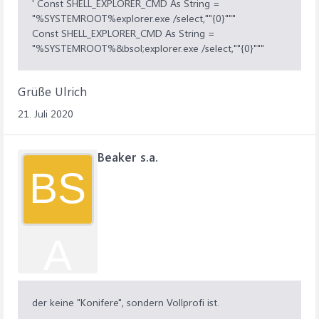
' Const SHELL_EXPLORER_CMD As String =
"%SYSTEMROOT%explorer.exe /select,""{0}"""
Const SHELL_EXPLORER_CMD As String =
"%SYSTEMROOT%&bsol;explorer.exe /select,""{0}"""
Grüße Ulrich
21. Juli 2020
Beaker s.a.
BS
A
der keine "Konifere", sondern Vollprofi ist.