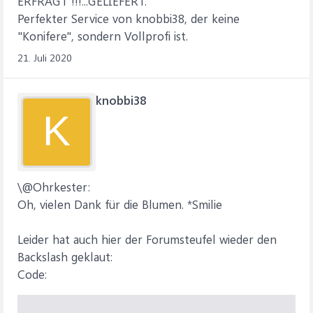
ERFRAGT !!!...GELIEFERT.
Sub OpenFolderAndSelectItem(ByVal FileSpec As String)
Perfekter Service von knobbi38, der keine
Const SHELL_EXPLORER_CMD As String =
"Konifere", sondern Vollprofi ist.
"%SYSTEMROOT%explorer.exe /select,""{0}"""
21. Juli 2020
Dim strCommandLine As String
knobbi38
strCommandLine = Replace(SHELL_EXPLORER_CMD,
K
"%SYSTEMROOT%", Environ("SYSTEMROOT"))
strCommandLine = Replace(strCommandLine, "{0}",
FileSpec)
' Debug.Print "OpenFolderAndSelectItem() - ";
\@Ohrkester:
strCommandLine
Oh, vielen Dank für die Blumen. *Smilie
Shell strCommandLine, vbNormalFocus
End Sub
Leider hat auch hier der Forumsteufel wieder den
Backslash geklaut:
Code: