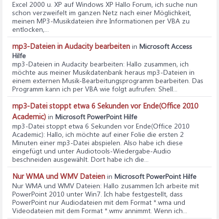
Excel 2000 u. XP auf Windows XP Hallo Forum, ich suche nun
schon verzweifelt im ganzen Netz nach einer Möglichkeit,
meinen MP3-Musikdateien ihre Informationen per VBA zu
entlocken,...
mp3-Dateien in Audacity bearbeiten
in
Microsoft Access
Hilfe
mp3-Dateien in Audacity bearbeiten
: Hallo zusammen, ich
möchte aus meiner Musikdatenbank heraus mp3-Dateien in
einem externen Musik-Bearbeitungsprogramm bearbeiten. Das
Programm kann ich per VBA wie folgt aufrufen: Shell...
mp3-Datei stoppt etwa 6 Sekunden vor Ende(Office 2010
Academic)
in
Microsoft PowerPoint Hilfe
mp3-Datei stoppt etwa 6 Sekunden vor Ende(Office 2010
Academic)
: Hallo, ich möchte auf einer Folie die ersten 2
Minuten einer mp3-Datei abspielen. Also habe ich diese
eingefügt und unter Audiotools-Wiedergabe-Audio
beschneiden ausgewählt. Dort habe ich die...
Nur WMA und WMV Dateien
in
Microsoft PowerPoint Hilfe
Nur WMA und WMV Dateien
: Hallo zusammen Ich arbeite mit
PowerPoint 2010 unter Win7. Ich habe festgestellt, dass
PowerPoint nur Audiodateien mit dem Format *.wma und
Videodateien mit dem Format *.wmv annimmt. Wenn ich...