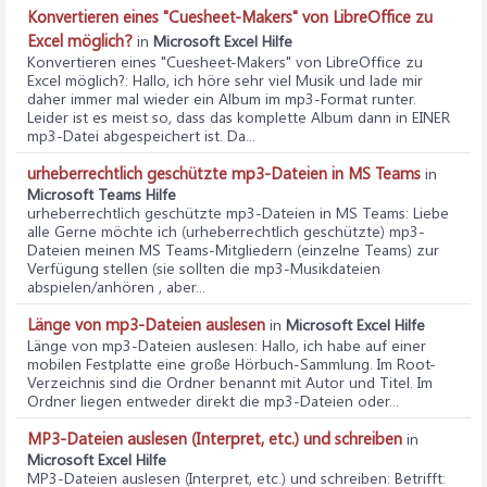
Konvertieren eines "Cuesheet-Makers" von LibreOffice zu
Excel möglich?
in
Microsoft Excel Hilfe
Konvertieren eines "Cuesheet-Makers" von LibreOffice zu
Excel möglich?
: Hallo, ich höre sehr viel Musik und lade mir
daher immer mal wieder ein Album im mp3-Format runter.
Leider ist es meist so, dass das komplette Album dann in EINER
mp3-Datei abgespeichert ist. Da...
urheberrechtlich geschützte mp3-Dateien in MS Teams
in
Microsoft Teams Hilfe
urheberrechtlich geschützte mp3-Dateien in MS Teams
: Liebe
alle Gerne möchte ich (urheberrechtlich geschützte) mp3-
Dateien meinen MS Teams-Mitgliedern (einzelne Teams) zur
Verfügung stellen (sie sollten die mp3-Musikdateien
abspielen/anhören , aber...
Länge von mp3-Dateien auslesen
in
Microsoft Excel Hilfe
Länge von mp3-Dateien auslesen
: Hallo, ich habe auf einer
mobilen Festplatte eine große Hörbuch-Sammlung. Im Root-
Verzeichnis sind die Ordner benannt mit Autor und Titel. Im
Ordner liegen entweder direkt die mp3-Dateien oder...
MP3-Dateien auslesen (Interpret, etc.) und schreiben
in
Microsoft Excel Hilfe
MP3-Dateien auslesen (Interpret, etc.) und schreiben
: Betrifft: