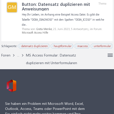
Button: Datensatz duplizieren mit
Thema
GM
Anweisungen
Hey Ihr Lieben, im Anhang eine Beispiel Access Datei. Es gibt die
Tabelle "DDIA_DIAGNOSE" mit den Spalten "DDIA_ICD10" in welche
die...
Thema von:
Greta Menke
,
21. Juni 2023
, 5 Antwort(en), im Forum:
Microsoft Access Hilfe
Schlagworte:
datensatz duplizieren
hauptformular
msaccess
unterformular
Foren
...
MS Access Formular: Datensatz
duplizieren mit Unterformularen
Sie haben ein Problem mit Microsoft Word, Excel,
Outlook, Access, Teams oder PowerPoint mit dem
Sie einfach nicht mehr weiter kommen und Ihre