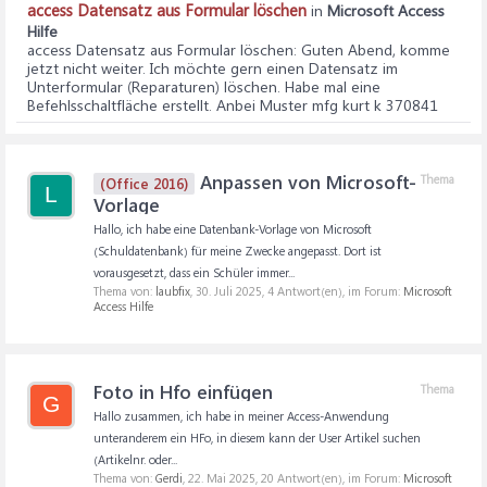
access Datensatz aus Formular löschen
in
Microsoft Access
Hilfe
access Datensatz aus Formular löschen
: Guten Abend, komme
jetzt nicht weiter. Ich möchte gern einen Datensatz im
Unterformular (Reparaturen) löschen. Habe mal eine
Befehlsschaltfläche erstellt. Anbei Muster mfg kurt k 370841
Anpassen von Microsoft-
Thema
(Office 2016)
L
Vorlage
Hallo, ich habe eine Datenbank-Vorlage von Microsoft
(Schuldatenbank) für meine Zwecke angepasst. Dort ist
vorausgesetzt, dass ein Schüler immer...
Thema von:
laubfix
,
30. Juli 2025
, 4 Antwort(en), im Forum:
Microsoft
Access Hilfe
Foto in Hfo einfügen
Thema
G
Hallo zusammen, ich habe in meiner Access-Anwendung
unteranderem ein HFo, in diesem kann der User Artikel suchen
(Artikelnr. oder...
Thema von:
Gerdi
,
22. Mai 2025
, 20 Antwort(en), im Forum:
Microsoft