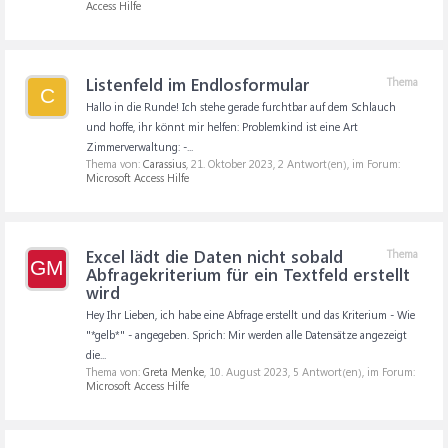
Access Hilfe
Listenfeld im Endlosformular
Thema
C
Hallo in die Runde! Ich stehe gerade furchtbar auf dem Schlauch
und hoffe, ihr könnt mir helfen: Problemkind ist eine Art
Zimmerverwaltung: -...
Thema von:
Carassius
,
21. Oktober 2023
, 2 Antwort(en), im Forum:
Microsoft Access Hilfe
Excel lädt die Daten nicht sobald
Thema
GM
Abfragekriterium für ein Textfeld erstellt
wird
Hey Ihr Lieben, ich habe eine Abfrage erstellt und das Kriterium - Wie
"*gelb*" - angegeben. Sprich: Mir werden alle Datensätze angezeigt
die...
Thema von:
Greta Menke
,
10. August 2023
, 5 Antwort(en), im Forum:
Microsoft Access Hilfe