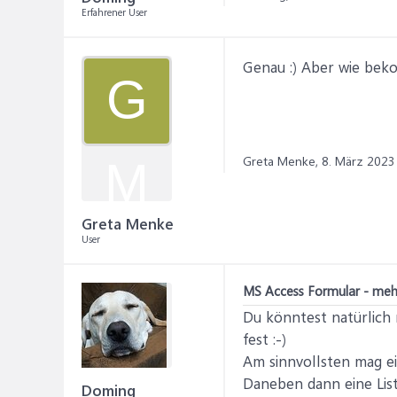
Erfahrener User
Genau :) Aber wie bek
G
Greta Menke,
8. März 2023
M
Greta Menke
User
MS Access Formular - meh
Du könntest natürlich
fest :-)
Am sinnvollsten mag ei
Daneben dann eine Listb
Doming