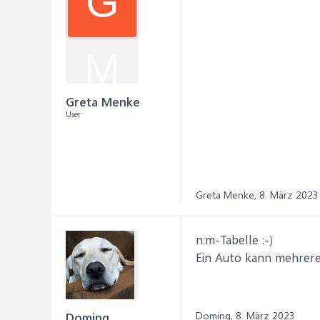
G
M
Greta Menke
User
Greta Menke,
8. März 2023
n:m-Tabelle :-)
Ein Auto kann mehrere
Doming,
8. März 2023
Doming