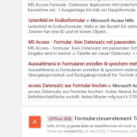
MS Access Formular: Datensatz duplizieren mit Unterfor
bezeichne etc. :) Ausganslage Ich hab ein Hauptformular 
Listenfeld im Endlosformular
in
Microsoft Access Hilfe
Listenfeld im Endlosformular
: Hallo in die Runde! Ich st
Zimmer hat eine ID und ist einem Objekt...
MS Access - Formular: Kein Datensatz mit passenden S
MS Access - Formular: Kein Datensatz mit passenden Sch
Eingabe wird in meiner z-Tabelle ein neuer Datensatz + 
Auswahlmenü in Formularen erstellen & speichern me
Auswahlmenü in Formularen erstellen & speichern mehr
Übergabeprotokoll und Rückgabeprotokoll für Technik zu 
access Datensatz aus Formular löschen
in
Microsoft Ac
access Datensatz aus Formular löschen
: Guten Abend, ko
Befehlsschaltfläche erstellt. Anbei Muster mfg kurt k 37
Formularsteuerelement Tex
(Office 365)
A
Hallo, ich bin ja gerade dabei ein Bestellformular mit Excel zu
Thema von:
Andreas7611
,
10. März 2025
, 3 Antwort(en), im 