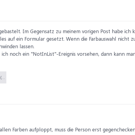
gebastelt. Im Gegensatz zu meinem vorigen Post habe ich k
s auf ein Formular gesetzt. Wenn die Farbauswahl nicht zu
hwinden lassen.
 ich noch ein "NotInList"-Ereignis vorsehen, dann kann ma
Gretas1Test.accdb (556 KB)
allen Farben aufploppt, muss die Person erst gegenchecken,