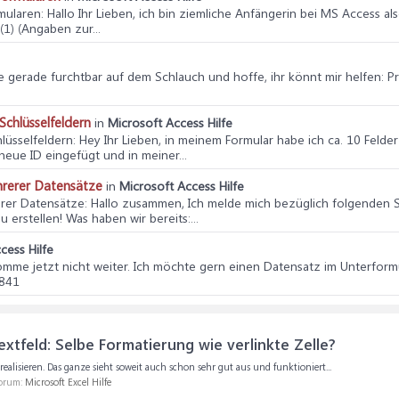
mularen
: Hallo Ihr Lieben, ich bin ziemliche Anfängerin bei MS Access al
(1) (Angaben zur...
ehe gerade furchtbar auf dem Schlauch und hoffe, ihr könnt mir helfen: 
chlüsselfeldern
in
Microsoft Access Hilfe
lüsselfeldern
: Hey Ihr Lieben, in meinem Formular habe ich ca. 10 Felde
neue ID eingefügt und in meiner...
hrerer Datensätze
in
Microsoft Access Hilfe
erer Datensätze
: Hallo zusammen, Ich melde mich bezüglich folgenden S
erstellen! Was haben wir bereits:...
cess Hilfe
mme jetzt nicht weiter. Ich möchte gern einen Datensatz im Unterformu
0841
tfeld: Selbe Formatierung wie verlinkte Zelle?
 realisieren. Das ganze sieht soweit auch schon sehr gut aus und funktioniert...
Forum:
Microsoft Excel Hilfe