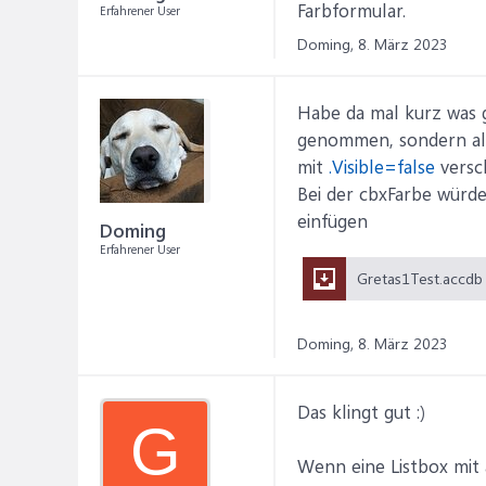
Farbformular.
Erfahrener User
Doming,
8. März 2023
Habe da mal kurz was 
genommen, sondern alle
mit
.Visible=false
versc
Bei der cbxFarbe würde
einfügen
Doming
Erfahrener User
Doming,
8. März 2023
Das klingt gut :)
G
Wenn eine Listbox mit 