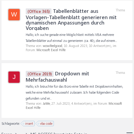
Tabellenblätter aus
Thema
(Office 365)
W
Vorlagen-Tabellenblatt generieren mit
dynamischen Anpassungen durch
Vorgaben
Hallo, ich suche gerade eine Möglichkeit mittels VBA mehrere
Tabellenblätter auf einmal zu generieren (ca. 40), die auf einem...
Thema von:
wowifeelgood
,
10. August 2023
, 10 Antwort(en), im
Forum:
Microsoft Excel Hilfe
Dropdown mit
Thema
(Office 2019)
J
Mehrfachauswahl
Hallo, ich bräuchte für das Büro eine Tabelle mit Dropdowninhalten,
welche eine Mehrfachauswahl zulassen. Ich habe folgenden Code
gefunden und er...
Thema von:
JaWe
,
27. Juli 2023
, 4 Antwort(en), im Forum:
Microsoft
Excel Hilfe
Schlagworte:
insert
vba code