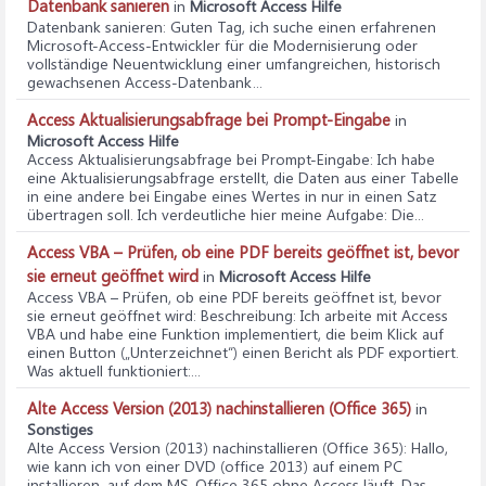
Datenbank sanieren
in
Microsoft Access Hilfe
Datenbank sanieren
: Guten Tag, ich suche einen erfahrenen
Microsoft‑Access‑Entwickler für die Modernisierung oder
vollständige Neuentwicklung einer umfangreichen, historisch
gewachsenen Access‑Datenbank...
Access Aktualisierungsabfrage bei Prompt-Eingabe
in
Microsoft Access Hilfe
Access Aktualisierungsabfrage bei Prompt-Eingabe
: Ich habe
eine Aktualisierungsabfrage erstellt, die Daten aus einer Tabelle
in eine andere bei Eingabe eines Wertes in nur in einen Satz
übertragen soll. Ich verdeutliche hier meine Aufgabe: Die...
Access VBA – Prüfen, ob eine PDF bereits geöffnet ist, bevor
sie erneut geöffnet wird
in
Microsoft Access Hilfe
Access VBA – Prüfen, ob eine PDF bereits geöffnet ist, bevor
sie erneut geöffnet wird
: Beschreibung: Ich arbeite mit Access
VBA und habe eine Funktion implementiert, die beim Klick auf
einen Button („Unterzeichnet“) einen Bericht als PDF exportiert.
Was aktuell funktioniert:...
Alte Access Version (2013) nachinstallieren (Office 365)
in
Sonstiges
Alte Access Version (2013) nachinstallieren (Office 365)
: Hallo,
wie kann ich von einer DVD (office 2013) auf einem PC
installieren, auf dem MS-Office 365 ohne Access läuft. Das