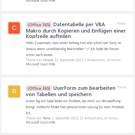
Microsoft Excel Hilfe
Datentabelle per VBA
Thema
(Office 365)
C
Makro durch Kopieren und Einfügen einer
Kopfzeile aufteilen
Hallo Zusammen, mein erster Beitrag hier, also schon mal Sorry im
Voraus, wenn unvollständig beschrieben *:)* Ich habe das Forum
schon nach einem...
Thema von:
chuisn
,
11. September 2023
, 5 Antwort(en), im Forum:
Microsoft Excel Hilfe
UserForm zum bearbeiten
Thema
(Office 365)
R
von Tabellen und speichern
Guten Tag Ich habe leider ein Problem, das mich zur Verzweiflung
bringt. Vielleicht findet hier jemand einen Lösung für mein Problem.
Ich...
Thema von:
Rene
,
1. September 2023
, 15 Antwort(en), im Forum:
Microsoft Excel Hilfe