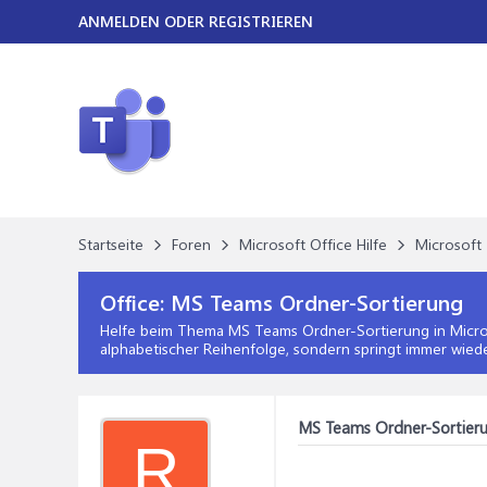
ANMELDEN ODER REGISTRIEREN
Startseite
Foren
Microsoft Office Hilfe
Microsoft 
Office:
MS Teams Ordner-Sortierung
Helfe beim Thema
MS Teams Ordner-Sortierung
in
Micro
alphabetischer Reihenfolge, sondern springt immer wiede
MS Teams Ordner-Sortier
R