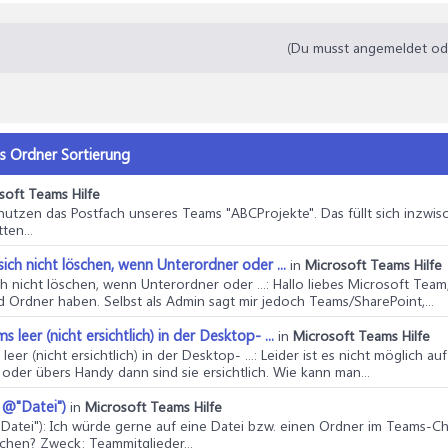
(Du musst angemeldet oder
s Ordner Sortierung
soft Teams Hilfe
r nutzen das Postfach unseres Teams "ABCProjekte". Das füllt sich inzwi
ten...
ch nicht löschen, wenn Unterordner oder ...
in
Microsoft Teams Hilfe
 nicht löschen, wenn Unterordner oder ...
: Hallo liebes Microsoft Tea
 Ordner haben. Selbst als Admin sagt mir jedoch Teams/SharePoint,...
er (nicht ersichtlich) in der Desktop- ...
in
Microsoft Teams Hilfe
 (nicht ersichtlich) in der Desktop- ...
: Leider ist es nicht möglich 
der übers Handy dann sind sie ersichtlich. Wie kann man...
 @"Datei")
in
Microsoft Teams Hilfe
Datei")
: Ich würde gerne auf eine Datei bzw. einen Ordner im Teams-C
ichen? Zweck: Teammitglieder...