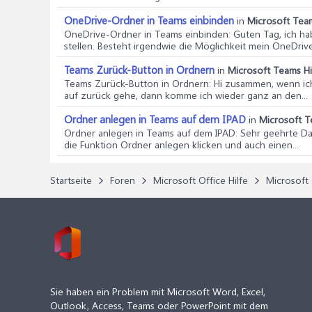
OneDrive-Ordner in Teams einbinden
in
Microsoft Team
OneDrive-Ordner in Teams einbinden
: Guten Tag, ich h
stellen. Besteht irgendwie die Möglichkeit mein OneDrive.
Teams Zurück-Button in Ordnern
in
Microsoft Teams Hi
Teams Zurück-Button in Ordnern
: Hi zusammen, wenn ic
auf zurück gehe, dann komme ich wieder ganz an den...
Ordner anlegen in Teams auf dem IPAD
in
Microsoft T
Ordner anlegen in Teams auf dem IPAD
: Sehr geehrte D
die Funktion Ordner anlegen klicken und auch einen...
Startseite
Foren
Microsoft Office Hilfe
Microsoft 
Sie haben ein Problem mit Microsoft Word, Excel,
Outlook, Access, Teams oder PowerPoint mit dem