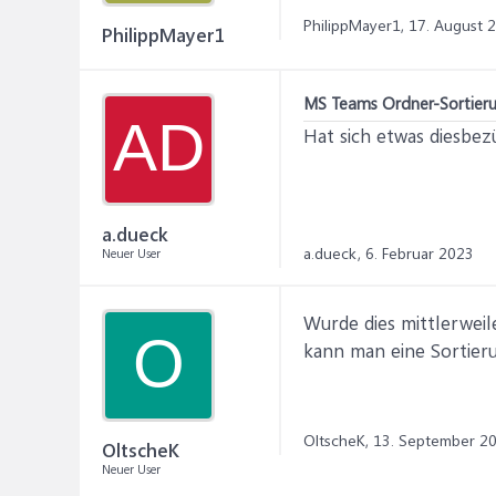
PhilippMayer1,
17. August 
PhilippMayer1
MS Teams Ordner-Sortier
AD
Hat sich etwas diesbez
a.dueck
a.dueck,
6. Februar 2023
Neuer User
Wurde dies mittlerwei
O
kann man eine Sortier
OltscheK,
13. September 2
OltscheK
Neuer User