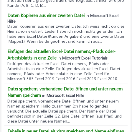
Situation sieht, grob geschildert, wie folgt aus: Jährlich wird pro
Kunde (A, B, C, D, E)...
Daten Kopieren aus einer zweiten Datei
in
Microsoft Excel
Hilfe
Daten Kopieren aus einer zweiten Datei
: Ich weiss nicht ob dies
Hier schon existiert. Leider habe ich noch nichts gefunden. Ich
habe eine Excel Datei (Kunden Angaben) und eine zweite Datei
(Mappe1). Wenn beide geöffnet sind kann ich aus...
Einfügen des aktuellen Excel-Datei namens,-Pfads oder-
Arbeitsblatts in eine Zelle
in
Microsoft Excel Tutorials
Einfügen des aktuellen Excel-Datei namens,-Pfads oder-
Arbeitsblatts in eine Zelle
: Einfügen des aktuellen Excel-Datei
namens,-Pfads oder-Arbeitsblatts in eine Zelle Excel für
Microsoft 365 Excel 2019 Excel 2016 Excel 2013 Excel 2010...
Datei speichern, vorhandene Datei öffnen und unter neuem
Namen speichern
in
Microsoft Excel Hilfe
Datei speichern, vorhandene Datei öffnen und unter neuem
Namen speichern
: Hallo zusammen Ich habe folgendes
versucht: Die aktuelle Datei speichern. Der Name der Datei
befindet sich in der Zelle G2. Eine Datei öffnen (aus Pfad) und
diese Datei unter neuem Namen...
Tabelle in neuer Datei als xlsm speichern und Name einfügen