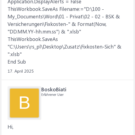
Application.DisplayAlerts = False
ThisWorkbook.SaveAs Filename:="D:\100 -
My_Documents\Word\01 - Privat\02 - 02 - BSK &
Versicherungen\Fixkosten-" & Format(Now,
"DD.MM.YY-hh.mm.ss") & ".xlsb"
ThisWorkbook.SaveAs
"C:\Users\rs_pl\Desktop\Zusatz\Fixkosten-Sich" &
".xlsb"
End Sub
17. April 2025
BoskoBiati
Erfahrener User
B
Hi,