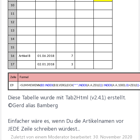
10
11
12
13
14
15
16
Artikel B
01.06.2018
7
17
02.01.2018
3
Zelle
Formel
E9
=SUMMEWENN
(B3:INDEX
(B:B;VERGLEICH
("*";INDEX
(A:A;ZEILE
()
)
:INDEX
(A:A;1000)
;0)
+ZEILE
()
Diese Tabelle wurde mit Tab2Html (v2.4.1) erstellt.
©Gerd alias Bamberg
Einfacher wäre es, wenn Du die Artikelnamen vor
JEDE Zeile schreiben würdest...
Zuletzt von einem Moderator bearbeitet:
30. November 2020