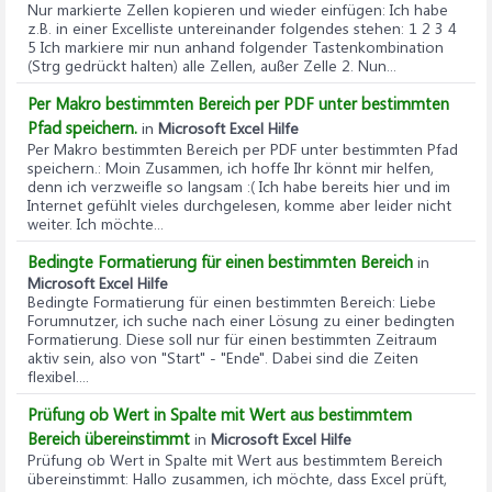
Nur markierte Zellen kopieren und wieder einfügen
: Ich habe
z.B. in einer Excelliste untereinander folgendes stehen: 1 2 3 4
5 Ich markiere mir nun anhand folgender Tastenkombination
(Strg gedrückt halten) alle Zellen, außer Zelle 2. Nun...
Per Makro bestimmten Bereich per PDF unter bestimmten
Pfad speichern.
in
Microsoft Excel Hilfe
Per Makro bestimmten Bereich per PDF unter bestimmten Pfad
speichern.
: Moin Zusammen, ich hoffe Ihr könnt mir helfen,
denn ich verzweifle so langsam :( Ich habe bereits hier und im
Internet gefühlt vieles durchgelesen, komme aber leider nicht
weiter. Ich möchte...
Bedingte Formatierung für einen bestimmten Bereich
in
Microsoft Excel Hilfe
Bedingte Formatierung für einen bestimmten Bereich
: Liebe
Forumnutzer, ich suche nach einer Lösung zu einer bedingten
Formatierung. Diese soll nur für einen bestimmten Zeitraum
aktiv sein, also von "Start" - "Ende". Dabei sind die Zeiten
flexibel....
Prüfung ob Wert in Spalte mit Wert aus bestimmtem
Bereich übereinstimmt
in
Microsoft Excel Hilfe
Prüfung ob Wert in Spalte mit Wert aus bestimmtem Bereich
übereinstimmt
: Hallo zusammen, ich möchte, dass Excel prüft,