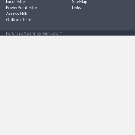
Excel Hilfe
SiteMap
PowerPoint Hilfe
Links
Access Hilfe
Outlook Hilfe
Forum software by XenForo™