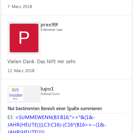
7. März 2018
prex99!
Erfahrener User
P
Vielen Dank. Das hilft mir sehr.
12. März 2018
lupo1
Tutorial Guru
Nur bestimmten Bereich einer Spalte summieren
E3:
=SUMMEWENN(B3:B16;">="&(1&-
JAHR(HEUTE()));C3:C16)-(C16*(B16>=--(1&-
JAHR(HEUTE())))