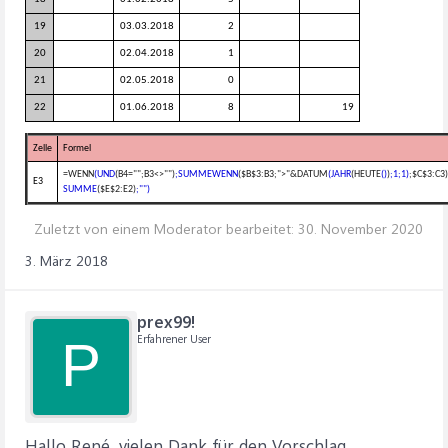
19
03.03.2018
2
20
02.04.2018
1
21
02.05.2018
0
22
01.06.2018
8
19
Zelle
Formel
=WENN
(UND
(B4="";B3
<
>"")
;SUMMEWENN
($B$3:B3;">"&DATUM
(JAHR
(HEUTE
()
)
;1;1)
;$C$3:C3)
E3
SUMME
($E$2:E2)
;"")
Zuletzt von einem Moderator bearbeitet:
30. November 2020
3. März 2018
prex99!
Erfahrener User
P
Hallo René, vielen Dank für den Vorschlag.