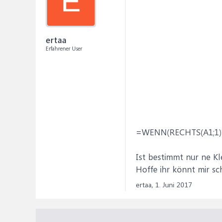
E
ertaa
Erfahrener User
=WENN(RECHTS(A1;1)*1
Ist bestimmt nur ne Kle
Hoffe ihr könnt mir sc
ertaa,
1. Juni 2017