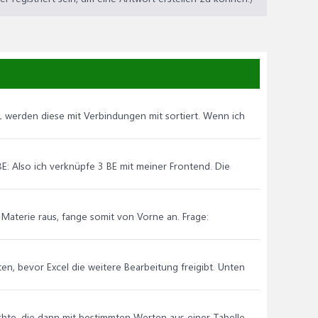
e1 werden diese mit Verbindungen mit sortiert. Wenn ich
BE: Also ich verknüpfe 3 BE mit meiner Frontend. Die
er Materie raus, fange somit von Vorne an. Frage:
ten, bevor Excel die weitere Bearbeitung freigibt. Unten
öchte, die dann mit bestimmten Werten aus einer Tabelle