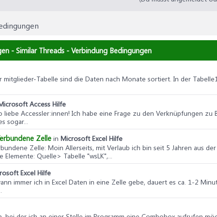
edingungen
n - Similar Threads - Verbindung Bedingungen
r mitglieder-Tabelle sind die Daten nach Monate sortiert. In der Tabell
Microsoft Access Hilfe
lo liebe Accessler:innen! Ich habe eine Frage zu den Verknüpfungen zu 
s sogar...
Verbundene Zelle
in
Microsoft Excel Hilfe
rbundene Zelle
: Moin Allerseits, mit Verlaub ich bin seit 5 Jahren aus d
Elemente: Quelle> Tabelle "wsLK",...
rosoft Excel Hilfe
 wann immer ich in Excel Daten in eine Zelle gebe, dauert es ca. 1-2 Minu
.
tion, bei der ich an einer Stelle im Programm eine Combobox aufrufen m