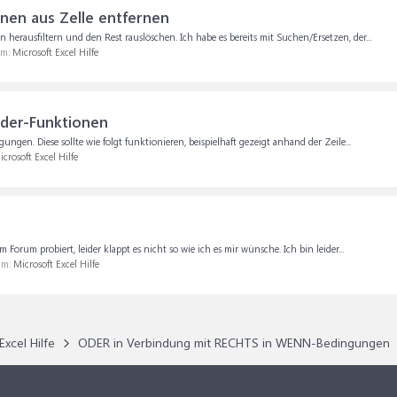
onen aus Zelle entfernen
erausfiltern und den Rest rauslöschen. Ich habe es bereits mit Suchen/Ersetzen, der...
um:
Microsoft Excel Hilfe
oder-Funktionen
ungen. Diese sollte wie folgt funktionieren, beispielhaft gezeigt anhand der Zeile...
icrosoft Excel Hilfe
orum probiert, leider klappt es nicht so wie ich es mir wünsche. Ich bin leider...
um:
Microsoft Excel Hilfe
Excel Hilfe
ODER in Verbindung mit RECHTS in WENN-Bedingungen