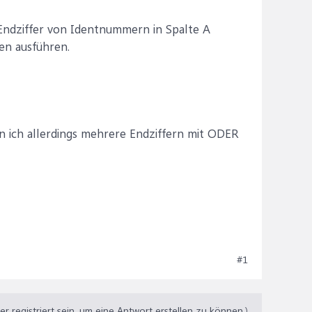
 Endziffer von Identnummern in Spalte A
en ausführen.
nn ich allerdings mehrere Endziffern mit ODER
#1
 registriert sein, um eine Antwort erstellen zu können.)