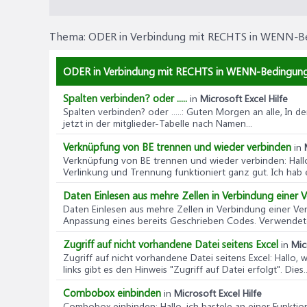
Thema:
ODER in Verbindung mit RECHTS in WENN-B
ODER in Verbindung mit RECHTS in WENN-Bedingunge
Spalten verbinden? oder .....
in
Microsoft Excel Hilfe
Spalten verbinden? oder .....
: Guten Morgen an alle, In de
jetzt in der mitglieder-Tabelle nach Namen...
Verknüpfung von BE trennen und wieder verbinden
in
Verknüpfung von BE trennen und wieder verbinden
: Hal
Verlinkung und Trennung funktioniert ganz gut. Ich hab e
Daten Einlesen aus mehre Zellen in Verbindung einer 
Daten Einlesen aus mehre Zellen in Verbindung einer Ve
Anpassung eines bereits Geschrieben Codes. Verwendete 
Zugriff auf nicht vorhandene Datei seitens Excel
in
Mic
Zugriff auf nicht vorhandene Datei seitens Excel
: Hallo,
links gibt es den Hinweis "Zugriff auf Datei erfolgt". Dies..
Combobox einbinden
in
Microsoft Excel Hilfe
Combobox einbinden
: Hallo, ich bastele an einer Funk