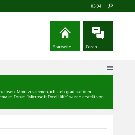
05:04
Startseite
Foren
 lösen; Moin zusammen, ich steh grad auf dem
hema im Forum "
Microsoft Excel Hilfe
" wurde erstellt von