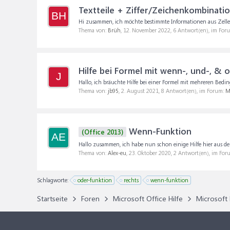
Textteile + Ziffer/Zeichenkombinati
BH
Hi zusammen, ich möchte bestimmte Informationen aus Zellen h
Thema von:
Brüh
,
12. November 2022
, 6 Antwort(en), im For
Hilfe bei Formel mit wenn-, und-, & 
J
Hallo, ich bräuchte Hilfe bei einer Formel mit mehreren Beding
Thema von:
jb95
,
2. August 2021
, 8 Antwort(en), im Forum:
M
Wenn-Funktion
(Office 2013)
AE
Hallo zusammen, ich habe nun schon einige Hilfe hier aus dem F
Thema von:
Alex-eu
,
23. Oktober 2020
, 2 Antwort(en), im For
Schlagworte:
oder-funktion
rechts
wenn-funktion
Startseite
Foren
Microsoft Office Hilfe
Microsoft 