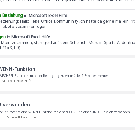
e Beziehung
in
Microsoft Excel Hilfe
Beziehung
: Hallo liebe Office Kommuninity Ich hätte da gerne mal ein P
t-Tabelle zusammenfügen...
gen
in
Microsoft Excel Hilfe
: Moin zusammen, steh grad auf dem Schlauch. Muss in Spalte A Identnu
*1=3;1;0)...
 WENN-Funktion
e WECHSEL-Funktion mit einer Bedingung zu verknüpfen? Es sollen mehrere...
m:
Microsoft Excel Hilfe
D verwenden
gabe: Ich möchte eine WENN-Funktion mit einer ODER und einer UND-Funktion verwenden....
orum:
Microsoft Excel Hilfe