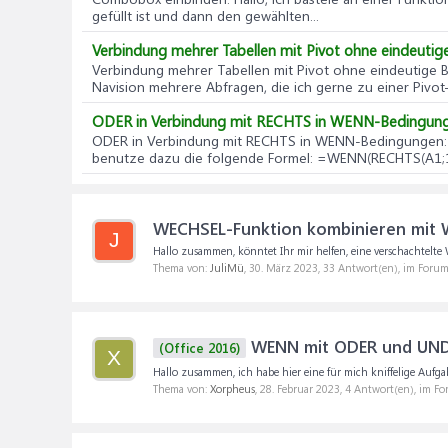
gefüllt ist und dann den gewählten...
Verbindung mehrer Tabellen mit Pivot ohne eindeutig
Verbindung mehrer Tabellen mit Pivot ohne eindeutige 
Navision mehrere Abfragen, die ich gerne zu einer Pivo
ODER in Verbindung mit RECHTS in WENN-Bedingun
ODER in Verbindung mit RECHTS in WENN-Bedingungen
benutze dazu die folgende Formel: =WENN(RECHTS(A1;1)
WECHSEL-Funktion kombinieren mit
J
Hallo zusammen, könntet Ihr mir helfen, eine verschachtelt
Thema von:
JuliMü
,
30. März 2023
, 33 Antwort(en), im Foru
WENN mit ODER und UN
(Office 2016)
X
Hallo zusammen, ich habe hier eine für mich kniffelige Auf
Thema von:
Xorpheus
,
28. Februar 2023
, 4 Antwort(en), im F