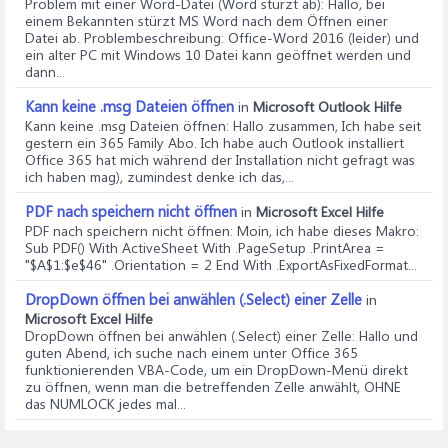
Problem mit einer Word-Datei (Word stürzt ab)
: Hallo, bei
einem Bekannten stürzt MS Word nach dem Öffnen einer
Datei ab. Problembeschreibung: Office-Word 2016 (leider) und
ein alter PC mit Windows 10 Datei kann geöffnet werden und
dann...
Kann keine .msg Dateien öffnen
in
Microsoft Outlook Hilfe
Kann keine .msg Dateien öffnen
: Hallo zusammen, Ich habe seit
gestern ein 365 Family Abo. Ich habe auch Outlook installiert
Office 365 hat mich während der Installation nicht gefragt was
ich haben mag), zumindest denke ich das,...
PDF nach speichern nicht öffnen
in
Microsoft Excel Hilfe
PDF nach speichern nicht öffnen
: Moin, ich habe dieses Makro:
Sub PDF() With ActiveSheet With .PageSetup .PrintArea =
"$A$1:$e$46" .Orientation = 2 End With .ExportAsFixedFormat...
DropDown öffnen bei anwählen (.Select) einer Zelle
in
Microsoft Excel Hilfe
DropDown öffnen bei anwählen (.Select) einer Zelle
: Hallo und
guten Abend, ich suche nach einem unter Office 365
funktionierenden VBA-Code, um ein DropDown-Menü direkt
zu öffnen, wenn man die betreffenden Zelle anwählt, OHNE
das NUMLOCK jedes mal...