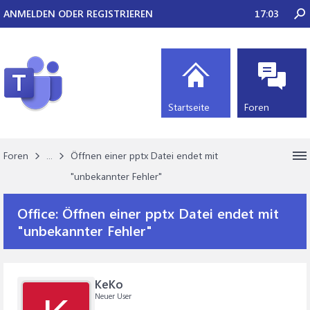
ANMELDEN ODER REGISTRIEREN
17:03
Startseite
Foren
Foren
...
Öffnen einer pptx Datei endet mit
"unbekannter Fehler"
Office:
Öffnen einer pptx Datei endet mit
"unbekannter Fehler"
KeKo
Neuer User