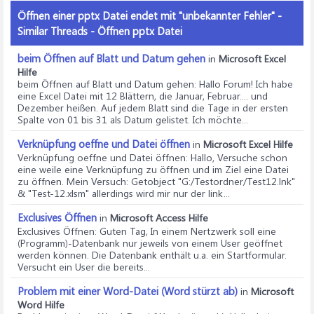
Öffnen einer pptx Datei endet mit "unbekannter Fehler" -
Similar Threads - Öffnen pptx Datei
beim Öffnen auf Blatt und Datum gehen
in
Microsoft Excel
Hilfe
beim Öffnen auf Blatt und Datum gehen
: Hallo Forum! Ich habe
eine Excel Datei mit 12 Blättern, die Januar, Februar.... und
Dezember heißen. Auf jedem Blatt sind die Tage in der ersten
Spalte von 01 bis 31 als Datum gelistet. Ich möchte...
Verknüpfung oeffne und Datei öffnen
in
Microsoft Excel Hilfe
Verknüpfung oeffne und Datei öffnen
: Hallo, Versuche schon
eine weile eine Verknüpfung zu öffnen und im Ziel eine Datei
zu öffnen. Mein Versuch: Getobject "G:/Testordner/Test12.lnk"
& "Test-12.xlsm" allerdings wird mir nur der link...
Exclusives Öffnen
in
Microsoft Access Hilfe
Exclusives Öffnen
: Guten Tag, In einem Nertzwerk soll eine
(Programm)-Datenbank nur jeweils von einem User geöffnet
werden können. Die Datenbank enthält u.a. ein Startformular.
Versucht ein User die bereits...
Problem mit einer Word-Datei (Word stürzt ab)
in
Microsoft
Word Hilfe