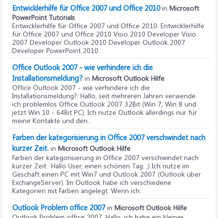
Entwicklerhilfe für Office 2007 und Office 2010
in
Microsoft
PowerPoint Tutorials
Entwicklerhilfe für Office 2007 und Office 2010
: Entwicklerhilfe
für Office 2007 und Office 2010 Visio 2010 Developer Visio
2007 Developer Outlook 2010 Developer Outlook 2007
Developer PowerPoint 2010...
Office Outlook 2007 - wie verhindere ich die
Installationsmeldung?
in
Microsoft Outlook Hilfe
Office Outlook 2007 - wie verhindere ich die
Installationsmeldung?
: Hallo, seit mehreren Jahren verwende
ich problemlos Office Outlook 2007 32Bit (Win 7, Win 8 und
jetzt Win 10 - 64Bit PC). Ich nutze Outlook allerdings nur für
meine Kontakte und den...
Farben der kategorisierung in Office 2007 verschwindet nach
kurzer Zeit.
in
Microsoft Outlook Hilfe
Farben der kategorisierung in Office 2007 verschwindet nach
kurzer Zeit.
: Hallo User, einen schönen Tag. ;) Ich nutze im
Geschäft einen PC mit Win7 und Outlook 2007 (Outlook über
ExchangeServer). Im Outlook habe ich verschiedene
Kategorien mit Farben angelegt. Wenn ich...
Outlook Problem office 2007
in
Microsoft Outlook Hilfe
Outlook Problem office 2007
: Hallo, ich habe ein kleines