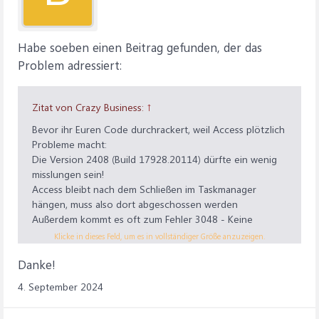
Habe soeben einen Beitrag gefunden, der das
Problem adressiert:
Zitat von Crazy Business:
↑
Bevor ihr Euren Code durchrackert, weil Access plötzlich
Probleme macht:
Die Version 2408 (Build 17928.20114) dürfte ein wenig
misslungen sein!
Access bleibt nach dem Schließen im Taskmanager
hängen, muss also dort abgeschossen werden
Außerdem kommt es oft zum Fehler 3048 - Keine
weiteren Datenbankverbindungen möglich
Klicke in dieses Feld, um es in vollständiger Größe anzuzeigen.
Lt. Microsoft soll noch diese Woche ein Korrektur-
Danke!
Update kommen
4. September 2024