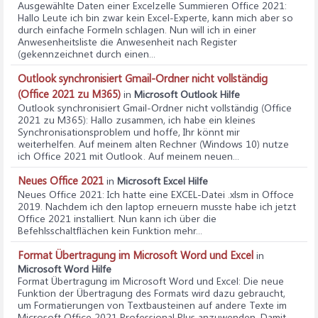
Ausgewählte Daten einer Excelzelle Summieren Office 2021
:
Hallo Leute ich bin zwar kein Excel-Experte, kann mich aber so
durch einfache Formeln schlagen. Nun will ich in einer
Anwesenheitsliste die Anwesenheit nach Register
(gekennzeichnet durch einen...
Outlook synchronisiert Gmail-Ordner nicht vollständig
(Office 2021 zu M365)
in
Microsoft Outlook Hilfe
Outlook synchronisiert Gmail-Ordner nicht vollständig (Office
2021 zu M365)
: Hallo zusammen, ich habe ein kleines
Synchronisationsproblem und hoffe, Ihr könnt mir
weiterhelfen. Auf meinem alten Rechner (Windows 10) nutze
ich Office 2021 mit Outlook. Auf meinem neuen...
Neues Office 2021
in
Microsoft Excel Hilfe
Neues Office 2021
: Ich hatte eine EXCEL-Datei .xlsm in Offoce
2019. Nachdem ich den laptop erneuern musste habe ich jetzt
Office 2021 installiert. Nun kann ich über die
Befehlsschaltflächen kein Funktion mehr...
Format Übertragung im Microsoft Word und Excel
in
Microsoft Word Hilfe
Format Übertragung im Microsoft Word und Excel
: Die neue
Funktion der Übertragung des Formats wird dazu gebraucht,
um Formatierungen von Textbausteinen auf andere Texte im
Microsoft Office 2021 Professional Plus anzuwenden. Damit