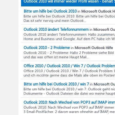
Outlook 2010 will immer wieder Profil wissen - behält S
Bitte um hilfe bei Outlook 2010
in
Microsoft Outlook Hi
Bitte um hilfe bei Outlook 2010
: Bitte um hilfe bei Out
Das ist sehr nervig und mein Outlook...
Outlook 2010 ändert Telefonnummern
in
Microsoft Ou
Outlook 2010 ändert Telefonnummern
: Hallo zusammen
Home and Business und Google. Auf dem PC habe ich Wi
Outlook 2010 - 2 Probleme
in
Microsoft Outlook Hilfe
Outlook 2010 - 2 Probleme
: Hallo 2 Probleme siehe Bil
und das was offen ist meine Haupt Mail...
Office 2010 / Outlook 2010 / Win 7 / Outlook Proble
Office 2010 / Outlook 2010 / Win 7 / Outlook Problem
:
und ich mcöhte gerne dass die Mails alle oben im Postein
Bitte um hilfe bei Outlook 2010 / win 7
in
Microsoft Ou
Bitte um hilfe bei Outlook 2010 / win 7
: Outlook geht ni
Dokumente - Outlook Dateien die datei wo meine haupt m
Outlook 2010: Nach Wechsel von POP3 auf IMAP imme
Outlook 2010: Nach Wechsel von POP3 auf IMAP immer 
3 Email-Postfächer. 2 davon waren ohnehin auf IMAP, mein