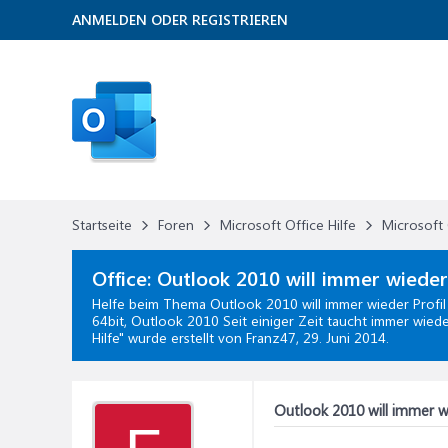
ANMELDEN ODER REGISTRIEREN
Startseite
Foren
Microsoft Office Hilfe
Microsoft 
Office:
Outlook 2010 will immer wieder 
Helfe beim Thema
Outlook 2010 will immer wieder Profil 
64bit, Outlook 2010 Seit einiger Zeit taucht immer wiede
Hilfe
" wurde erstellt von Franz47,
29. Juni 2014
.
Outlook 2010 will immer wi