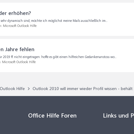
der erhöhen?
 sehr dynamisch sind, möchte ich möglichst meine Mails ausschließlich im...
m:
Microsoft Outlook Hilfe
en Jahre fehlen
ür 2019 ff. nicht eingetragen. hoffe es gibt einen hilfreichen Gedankenanstoss wo...
m:
Microsoft Outlook Hilfe
Outlook Hilfe
Outlook 2010 will immer wieder Profil wissen - behält 
Office Hilfe Foren
Links und 