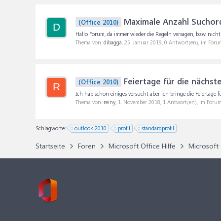
Maximale Anzahl Suchor
(Office 2010)
D
Hallo Forum, da immer wieder die Regeln versagen, bzw. nicht
Thema von:
dibagga
,
25. Januar 2019
, 0 Antwort(en), im Foru
Feiertage für die nächst
(Office 2010)
R
Ich hab schon einiges versucht aber ich bringe die Feiertage f
Thema von:
reiny
,
1. November 2018
, 1 Antwort(en), im Foru
Schlagworte:
outlook 2010
profil
standardprofil
Startseite
Foren
Microsoft Office Hilfe
Microsoft 