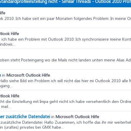
tandardprofileinstellung nicht - Similar Threads - Outlook 2010 Profi
lfe
look 2010. Ich habe seit ein paar Monaten folgendes Problem: In meine O
tlook Hilfe
, ich habe ein Problem mit Outlook 2010: Ich synchronisiere meine Kon
ndows...
d oben steht Posteingang wo die Mails nicht landen unten meine Alias Ad
m
in
Microsoft Outlook Hilfe
 Hallo siehe Bild ein Problem ich will nicht das hier mi Outlook 2010 all
gang...
tlook Hilfe
cht die Einstellung mit Impa geht nicht ich habe versehentlich den Ordn
ail...
r zusätzliche Datendatei
in
Microsoft Outlook Hilfe
zusätzliche Datendatei
: Hallo Zusammen, ich hoffe das ihr mir weiterh
 (uraltes) privates bei GMX habe...