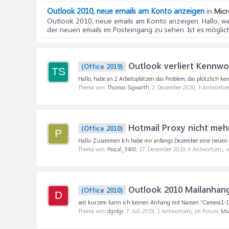
Outlook 2010, neue emails am Konto anzeigen
in
Micr
Outlook 2010, neue emails am Konto anzeigen
: Hallo, 
der neuen emails im Posteingang zu sehen. Ist es möglich,
Outlook verliert Kennw
(Office 2019)
TS
Hallo, habe an 2 Arbeitsplätzen das Problem, das plötzlich k
Thema von:
Thomas Sigwarth
,
2. Dezember 2020
, 3 Antwort(e
Hotmail Proxy nicht meh
(Office 2010)
P
Hallo Zusammen Ich habe mir anfangs Dezember eine neuen Lap
Thema von:
Pascal_3400
,
17. Dezember 2019
, 0 Antwort(en), 
Outlook 2010 Mailanhang
(Office 2010)
D
seit kurzem kann ich keinen Anhang mit Namen "Camera1-1.jp
Thema von:
dgrdgr
,
7. Juli 2019
, 1 Antwort(en), im Forum:
Mic