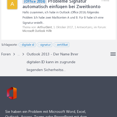
Probleme Signatur
Thema
(Office 2016)
A
automatisch einfügen bei Zweitkonto
Hallo zusammen, ich habe in Outlook (Office 2016) folgendes
Problem: Ich habe zwei Mailkonten A und B. Für B habe ich eine
Signatur erstellt...
Thema von:
ArthurDent
,
1. Oktober 2017
, 1 Antwort(en), im Forum:
Microsoft Outlook Hilfe
Schlagworte:
digitale id
signatur
zertifikat
Foren
...
Outlook 2013 - Der Name Ihrer
digitalen ID kann im zugrunde
liegenden Sicherheitss...
Sie haben ein Problem mit Microsoft Word, Excel,
Outlook, Access, Teams oder PowerPoint mit dem