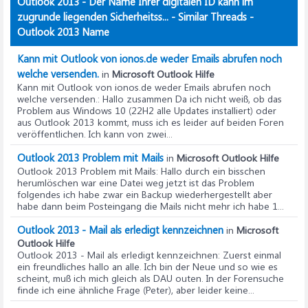
Outlook 2013 - Der Name Ihrer digitalen ID kann im
zugrunde liegenden Sicherheitss... - Similar Threads -
Outlook 2013 Name
Kann mit Outlook von ionos.de weder Emails abrufen noch
welche versenden.
in
Microsoft Outlook Hilfe
Kann mit Outlook von ionos.de weder Emails abrufen noch
welche versenden.
: Hallo zusammen Da ich nicht weiß, ob das
Problem aus Windows 10 (22H2 alle Updates installiert) oder
aus Outlook 2013 kommt, muss ich es leider auf beiden Foren
veröffentlichen. Ich kann von zwei...
Outlook 2013 Problem mit Mails
in
Microsoft Outlook Hilfe
Outlook 2013 Problem mit Mails
: Hallo durch ein bisschen
herumlöschen war eine Datei weg jetzt ist das Problem
folgendes ich habe zwar ein Backup wiederhergestellt aber
habe dann beim Posteingang die Mails nicht mehr ich habe 1...
Outlook 2013 - Mail als erledigt kennzeichnen
in
Microsoft
Outlook Hilfe
Outlook 2013 - Mail als erledigt kennzeichnen
: Zuerst einmal
ein freundliches hallo an alle. Ich bin der Neue und so wie es
scheint, muß ich mich gleich als DAU outen. In der Forensuche
finde ich eine ähnliche Frage (Peter), aber leider keine...