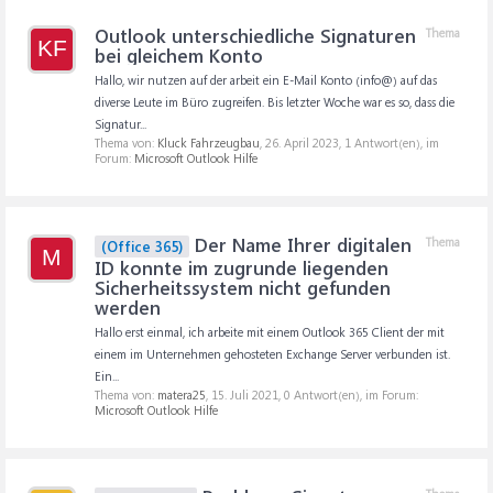
Outlook unterschiedliche Signaturen
Thema
KF
bei gleichem Konto
Hallo, wir nutzen auf der arbeit ein E-Mail Konto (info@) auf das
diverse Leute im Büro zugreifen. Bis letzter Woche war es so, dass die
Signatur...
Thema von:
Kluck Fahrzeugbau
,
26. April 2023
, 1 Antwort(en), im
Forum:
Microsoft Outlook Hilfe
Der Name Ihrer digitalen
Thema
(Office 365)
M
ID konnte im zugrunde liegenden
Sicherheitssystem nicht gefunden
werden
Hallo erst einmal, ich arbeite mit einem Outlook 365 Client der mit
einem im Unternehmen gehosteten Exchange Server verbunden ist.
Ein...
Thema von:
matera25
,
15. Juli 2021
, 0 Antwort(en), im Forum:
Microsoft Outlook Hilfe