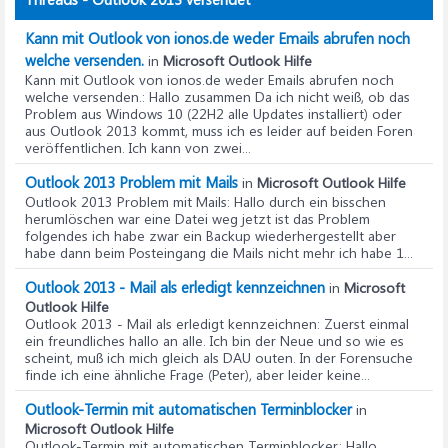
Kann mit Outlook von ionos.de weder Emails abrufen noch
welche versenden.
in
Microsoft Outlook Hilfe
Kann mit Outlook von ionos.de weder Emails abrufen noch
welche versenden.
: Hallo zusammen Da ich nicht weiß, ob das
Problem aus Windows 10 (22H2 alle Updates installiert) oder
aus Outlook 2013 kommt, muss ich es leider auf beiden Foren
veröffentlichen. Ich kann von zwei...
Outlook 2013 Problem mit Mails
in
Microsoft Outlook Hilfe
Outlook 2013 Problem mit Mails
: Hallo durch ein bisschen
herumlöschen war eine Datei weg jetzt ist das Problem
folgendes ich habe zwar ein Backup wiederhergestellt aber
habe dann beim Posteingang die Mails nicht mehr ich habe 1...
Outlook 2013 - Mail als erledigt kennzeichnen
in
Microsoft
Outlook Hilfe
Outlook 2013 - Mail als erledigt kennzeichnen
: Zuerst einmal
ein freundliches hallo an alle. Ich bin der Neue und so wie es
scheint, muß ich mich gleich als DAU outen. In der Forensuche
finde ich eine ähnliche Frage (Peter), aber leider keine...
Outlook-Termin mit automatischen Terminblocker
in
Microsoft Outlook Hilfe
Outlook-Termin mit automatischen Terminblocker
: Hallo