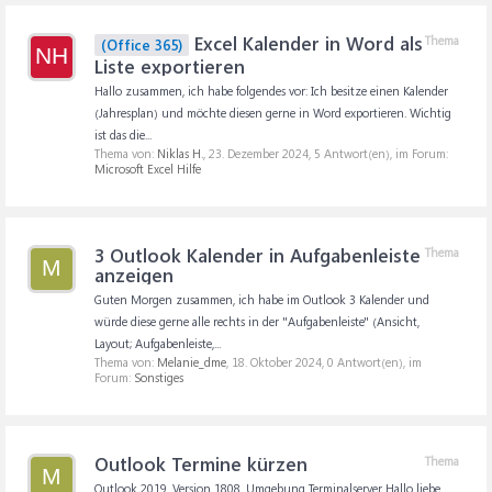
Excel Kalender in Word als
Thema
(Office 365)
NH
Liste exportieren
Hallo zusammen, ich habe folgendes vor: Ich besitze einen Kalender
(Jahresplan) und möchte diesen gerne in Word exportieren. Wichtig
ist das die...
Thema von:
Niklas H.
,
23. Dezember 2024
, 5 Antwort(en), im Forum:
Microsoft Excel Hilfe
3 Outlook Kalender in Aufgabenleiste
Thema
M
anzeigen
Guten Morgen zusammen, ich habe im Outlook 3 Kalender und
würde diese gerne alle rechts in der "Aufgabenleiste" (Ansicht,
Layout; Aufgabenleiste,...
Thema von:
Melanie_dme
,
18. Oktober 2024
, 0 Antwort(en), im
Forum:
Sonstiges
Outlook Termine kürzen
Thema
M
Outlook 2019, Version 1808, Umgebung Terminalserver Hallo liebe