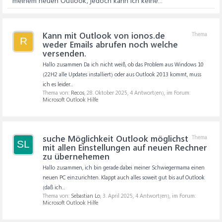
meinem neuen Outlook, jedoch kann ich keine...
Kann mit Outlook von ionos.de
Thema
R
weder Emails abrufen noch welche
versenden.
Hallo zusammen Da ich nicht weiß, ob das Problem aus Windows 10
(22H2 alle Updates installiert) oder aus Outlook 2013 kommt, muss
ich es leider...
Thema von:
Recos
,
28. Oktober 2025
, 4 Antwort(en), im Forum:
Microsoft Outlook Hilfe
suche Möglichkeit Outlook möglichst
Thema
SL
mit allen Einstellungen auf neuen Rechner
zu übernehemen
Hallo zusammen, ich bin gerade dabei meiner Schwiegermama einen
neuen PC einzurichten. Klappt auch alles soweit gut bis auf Outlook
(daß ich...
Thema von:
Sebastian Lo
,
3. April 2025
, 4 Antwort(en), im Forum:
Microsoft Outlook Hilfe