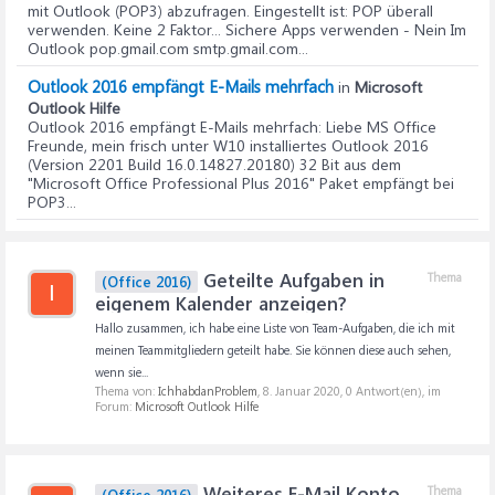
mit Outlook (POP3) abzufragen. Eingestellt ist: POP überall
verwenden. Keine 2 Faktor... Sichere Apps verwenden - Nein Im
Outlook pop.gmail.com smtp.gmail.com...
Outlook 2016 empfängt E-Mails mehrfach
in
Microsoft
Outlook Hilfe
Outlook 2016 empfängt E-Mails mehrfach
: Liebe MS Office
Freunde, mein frisch unter W10 installiertes Outlook 2016
(Version 2201 Build 16.0.14827.20180) 32 Bit aus dem
"Microsoft Office Professional Plus 2016" Paket empfängt bei
POP3...
Geteilte Aufgaben in
Thema
(Office 2016)
I
eigenem Kalender anzeigen?
Hallo zusammen, ich habe eine Liste von Team-Aufgaben, die ich mit
meinen Teammitgliedern geteilt habe. Sie können diese auch sehen,
wenn sie...
Thema von:
IchhabdanProblem
,
8. Januar 2020
, 0 Antwort(en), im
Forum:
Microsoft Outlook Hilfe
Weiteres E-Mail Konto
Thema
(Office 2016)