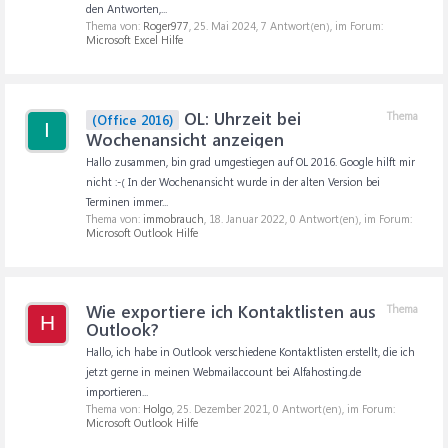
den Antworten,...
Thema von:
Roger977
,
25. Mai 2024
, 7 Antwort(en), im Forum:
Microsoft Excel Hilfe
OL: Uhrzeit bei
Thema
(Office 2016)
I
Wochenansicht anzeigen
Hallo zusammen, bin grad umgestiegen auf OL 2016. Google hilft mir
nicht :-( In der Wochenansicht wurde in der alten Version bei
Terminen immer...
Thema von:
immobrauch
,
18. Januar 2022
, 0 Antwort(en), im Forum:
Microsoft Outlook Hilfe
Wie exportiere ich Kontaktlisten aus
Thema
H
Outlook?
Hallo, ich habe in Outlook verschiedene Kontaktlisten erstellt, die ich
jetzt gerne in meinen Webmailaccount bei Alfahosting.de
importieren...
Thema von:
Holgo
,
25. Dezember 2021
, 0 Antwort(en), im Forum:
Microsoft Outlook Hilfe