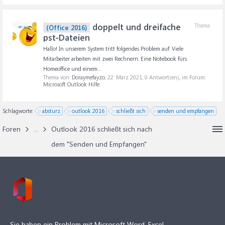
doppelt und dreifache
Thema
(Office 2016)
pst-Dateien
Hallo! In unserem System tritt folgendes Problem auf: Viele
Mitarbeiter arbeiten mit zwei Rechnern. Eine Notebook fürs
Homeoffice und einem...
Thema von:
Doraymefayzo
,
22. März 2021
, 0 Antwort(en), im Forum:
Microsoft Outlook Hilfe
Schlagworte:
absturz
outlook 2016
schließt sich
senden und empfangen
Foren
...
Outlook 2016 schließt sich nach
dem "Senden und Empfangen"
Sie haben ein Problem mit Microsoft Word, Excel,