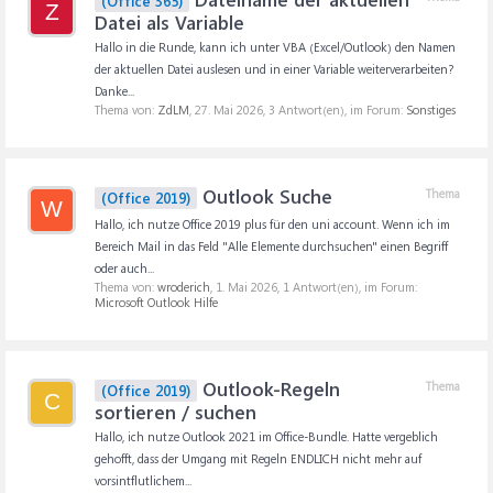
(Office 365)
Z
Datei als Variable
Hallo in die Runde, kann ich unter VBA (Excel/Outlook) den Namen
der aktuellen Datei auslesen und in einer Variable weiterverarbeiten?
Danke...
Thema von:
ZdLM
,
27. Mai 2026
, 3 Antwort(en), im Forum:
Sonstiges
Outlook Suche
Thema
(Office 2019)
W
Hallo, ich nutze Office 2019 plus für den uni account. Wenn ich im
Bereich Mail in das Feld "Alle Elemente durchsuchen" einen Begriff
oder auch...
Thema von:
wroderich
,
1. Mai 2026
, 1 Antwort(en), im Forum:
Microsoft Outlook Hilfe
Outlook-Regeln
Thema
(Office 2019)
C
sortieren / suchen
Hallo, ich nutze Outlook 2021 im Office-Bundle. Hatte vergeblich
gehofft, dass der Umgang mit Regeln ENDLICH nicht mehr auf
vorsintflutlichem...