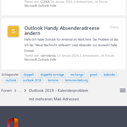
Thema von:
CLEKA
,
16. Januar 2026
, 6 Antwort(en), im Forum:
Microsoft Outlook Hilfe
Outlook Handy Absenderadreese
Thema
S
ändern
Hallo Ich habe Outlook für Android als Mailclient. Das Problem ist das
ich bei "Neue Nachricht verfassen" zwei Absender zur Auswahl habe.
Einmal...
Thema von:
sialnvdaroa
,
13. Januar 2026
, 0 Antwort(en), im Forum:
Microsoft Outlook Hilfe
Schlagworte:
doppelt
doppelte einträge
exchange
gmail
kalender
outlook
outlook 2019
termine
termineinladung
Foren
...
Outlook 2019 - Kalenderproblem
mit mehreren Mail-Adressen