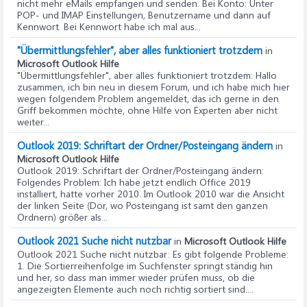
nicht mehr eMails empfangen und senden. Bei Konto: Unter
POP- und IMAP Einstellungen, Benutzername und dann auf
Kennwort. Bei Kennwort habe ich mal aus...
"Übermittlungsfehler", aber alles funktioniert trotzdem
in
Microsoft Outlook Hilfe
"Übermittlungsfehler", aber alles funktioniert trotzdem
: Hallo
zusammen, ich bin neu in diesem Forum, und ich habe mich hier
wegen folgendem Problem angemeldet, das ich gerne in den
Griff bekommen möchte, ohne Hilfe von Experten aber nicht
weiter...
Outlook 2019: Schriftart der Ordner/Posteingang ändern
in
Microsoft Outlook Hilfe
Outlook 2019: Schriftart der Ordner/Posteingang ändern
:
Folgendes Problem: Ich habe jetzt endlich Office 2019
installiert, hatte vorher 2010. Im Outlook 2010 war die Ansicht
der linken Seite (Dor, wo Posteingang ist samt den ganzen
Ordnern) größer als...
Outlook 2021 Suche nicht nutzbar
in
Microsoft Outlook Hilfe
Outlook 2021 Suche nicht nutzbar
: Es gibt folgende Probleme:
1. Die Sortierreihenfolge im Suchfenster springt ständig hin
und her, so dass man immer wieder prüfen muss, ob die
angezeigten Elemente auch noch richtig sortiert sind....