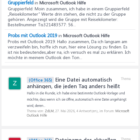
Gruppierfeld
in
Microsoft Outlook Hilfe
Gruppierfeld
: Moin zusammen, ich habe in einem Gruppierfeld
„Reisekilometer“ Werte drin stehen, die nicht zu der Gruppe
gehören. Angezeigt wird die Gruppe mit Reisekilometer:
Bestellnummer Tis321483577: 56...
Probs mit Outlook 2019
in
Microsoft Outlook Hilfe
Probs mit Outlook 2019
: Hallo zusammen, Da ich langsam am
verzweifeln bin, hoffe ich nun, hier eine Lösung zu finden. Es
ist nix bedeutendes,aber na, ich versuch es mal zu erklären. Ich
möchte in meinem Outlook den Ton...
Eine Datei automatisch
Thema
(Office 365)
Z
anhängen, die jeden Tag anders heißt
Hallo in die Runde, ich habe eine bestimmte Outlook-Vorlage und
möchte, dass wenn ich sie öffne, automatisch eine Datei angehängt
wird, deren...
Thema von:
ZdLM
,
27. Mai 2026
, 4 Antwort(en), im Forum:
Microsoft
Outlook Hilfe
Dateiname der aktuellen
Thema