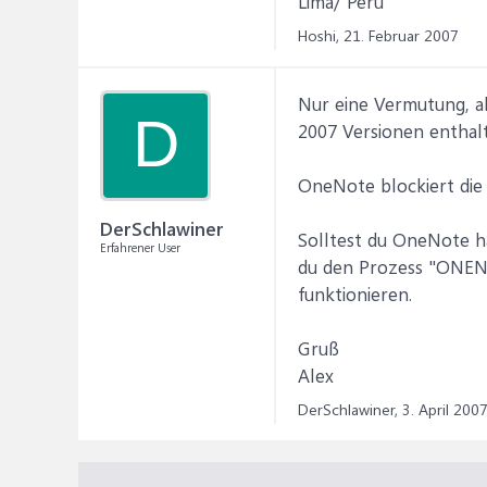
Lima/ Peru
Hoshi,
21. Februar 2007
Nur eine Vermutung, ab
D
2007 Versionen enthalt
OneNote blockiert die o
DerSchlawiner
Solltest du OneNote h
Erfahrener User
du den Prozess "ONENO
funktionieren.
Gruß
Alex
DerSchlawiner,
3. April 200