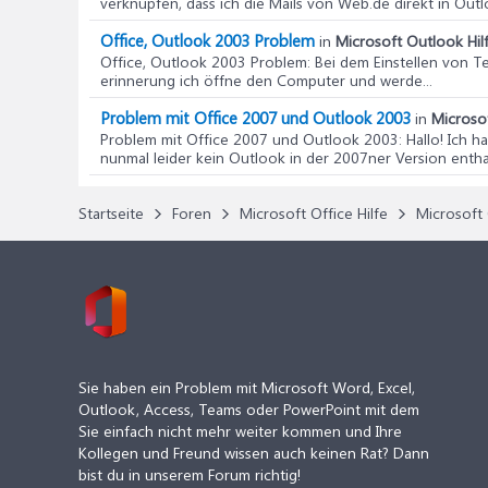
verknüpfen, dass ich die Mails von Web.de direkt in Out
Office, Outlook 2003 Problem
in
Microsoft Outlook Hil
Office, Outlook 2003 Problem
: Bei dem Einstellen von 
erinnerung ich öffne den Computer und werde...
Problem mit Office 2007 und Outlook 2003
in
Microsof
Problem mit Office 2007 und Outlook 2003
: Hallo! Ich
nunmal leider kein Outlook in der 2007ner Version enthal
Startseite
Foren
Microsoft Office Hilfe
Microsoft 
Sie haben ein Problem mit Microsoft Word, Excel,
Outlook, Access, Teams oder PowerPoint mit dem
Sie einfach nicht mehr weiter kommen und Ihre
Kollegen und Freund wissen auch keinen Rat? Dann
bist du in unserem Forum richtig!