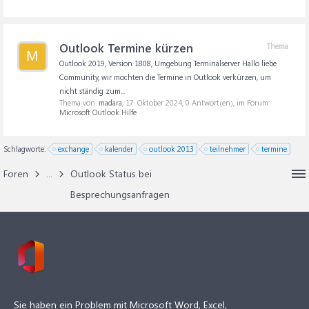
Outlook Termine kürzen
Thema
M
Outlook 2019, Version 1808, Umgebung Terminalserver Hallo liebe
Community, wir möchten die Termine in Outlook verkürzen, um
nicht ständig zum...
Thema von:
madara
,
17. Oktober 2024
, 0 Antwort(en), im Forum:
Microsoft Outlook Hilfe
Schlagworte:
exchange
kalender
outlook 2013
teilnehmer
termine
Foren
...
Outlook Status bei
Besprechungsanfragen
Sie haben ein Problem mit Microsoft Word, Excel,