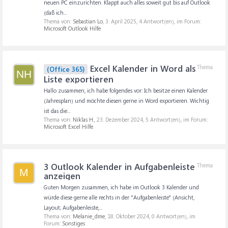
neuen PC einzurichten. Klappt auch alles soweit gut bis auf Outlook
(daß ich...
Thema von:
Sebastian Lo
,
3. April 2025
, 4 Antwort(en), im Forum:
Microsoft Outlook Hilfe
Excel Kalender in Word als
Thema
(Office 365)
NH
Liste exportieren
Hallo zusammen, ich habe folgendes vor: Ich besitze einen Kalender
(Jahresplan) und möchte diesen gerne in Word exportieren. Wichtig
ist das die...
Thema von:
Niklas H.
,
23. Dezember 2024
, 5 Antwort(en), im Forum:
Microsoft Excel Hilfe
3 Outlook Kalender in Aufgabenleiste
Thema
M
anzeigen
Guten Morgen zusammen, ich habe im Outlook 3 Kalender und
würde diese gerne alle rechts in der "Aufgabenleiste" (Ansicht,
Layout; Aufgabenleiste,...
Thema von:
Melanie_dme
,
18. Oktober 2024
, 0 Antwort(en), im
Forum:
Sonstiges