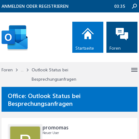
ANMELDEN ODER REGISTRIEREN
03:35
Startseite
Foren
Foren
...
Outlook Status bei
Besprechungsanfragen
Office:
Outlook Status bei
Besprechungsanfragen
promomas
Neuer User