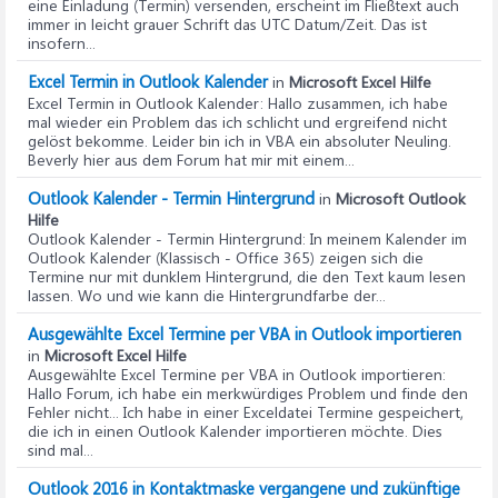
eine Einladung (Termin) versenden, erscheint im Fließtext auch
immer in leicht grauer Schrift das UTC Datum/Zeit. Das ist
insofern...
Excel Termin in Outlook Kalender
in
Microsoft Excel Hilfe
Excel Termin in Outlook Kalender
: Hallo zusammen, ich habe
mal wieder ein Problem das ich schlicht und ergreifend nicht
gelöst bekomme. Leider bin ich in VBA ein absoluter Neuling.
Beverly hier aus dem Forum hat mir mit einem...
Outlook Kalender - Termin Hintergrund
in
Microsoft Outlook
Hilfe
Outlook Kalender - Termin Hintergrund
: In meinem Kalender im
Outlook Kalender (Klassisch - Office 365) zeigen sich die
Termine nur mit dunklem Hintergrund, die den Text kaum lesen
lassen. Wo und wie kann die Hintergrundfarbe der...
Ausgewählte Excel Termine per VBA in Outlook importieren
in
Microsoft Excel Hilfe
Ausgewählte Excel Termine per VBA in Outlook importieren
:
Hallo Forum, ich habe ein merkwürdiges Problem und finde den
Fehler nicht... Ich habe in einer Exceldatei Termine gespeichert,
die ich in einen Outlook Kalender importieren möchte. Dies
sind mal...
Outlook 2016 in Kontaktmaske vergangene und zukünftige