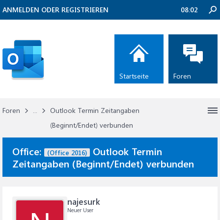
ANMELDEN ODER REGISTRIEREN
08:02
Startseite
Foren
Foren
...
Outlook Termin Zeitangaben
(Beginnt/Endet) verbunden
Office:
Outlook Termin
(Office 2016)
Zeitangaben (Beginnt/Endet) verbunden
najesurk
Neuer User