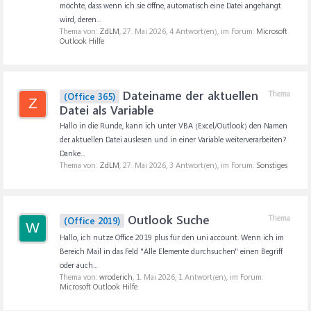
möchte, dass wenn ich sie öffne, automatisch eine Datei angehängt
wird, deren...
Thema von:
ZdLM
,
27. Mai 2026
, 4 Antwort(en), im Forum:
Microsoft
Outlook Hilfe
Dateiname der aktuellen
Thema
(Office 365)
Z
Datei als Variable
Hallo in die Runde, kann ich unter VBA (Excel/Outlook) den Namen
der aktuellen Datei auslesen und in einer Variable weiterverarbeiten?
Danke...
Thema von:
ZdLM
,
27. Mai 2026
, 3 Antwort(en), im Forum:
Sonstiges
Outlook Suche
Thema
(Office 2019)
W
Hallo, ich nutze Office 2019 plus für den uni account. Wenn ich im
Bereich Mail in das Feld "Alle Elemente durchsuchen" einen Begriff
oder auch...
Thema von:
wroderich
,
1. Mai 2026
, 1 Antwort(en), im Forum:
Microsoft Outlook Hilfe