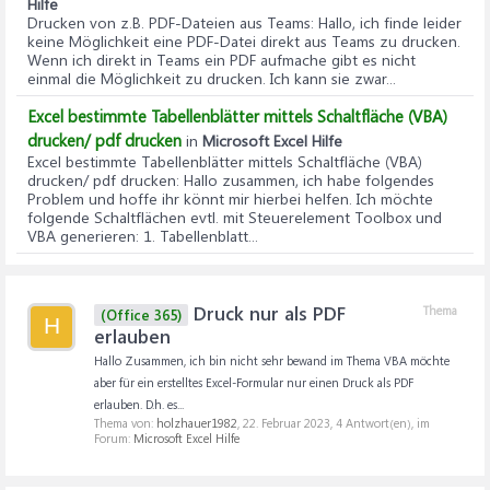
Hilfe
Drucken von z.B. PDF-Dateien aus Teams
: Hallo, ich finde leider
keine Möglichkeit eine PDF-Datei direkt aus Teams zu drucken.
Wenn ich direkt in Teams ein PDF aufmache gibt es nicht
einmal die Möglichkeit zu drucken. Ich kann sie zwar...
Excel bestimmte Tabellenblätter mittels Schaltfläche (VBA)
drucken/ pdf drucken
in
Microsoft Excel Hilfe
Excel bestimmte Tabellenblätter mittels Schaltfläche (VBA)
drucken/ pdf drucken
: Hallo zusammen, ich habe folgendes
Problem und hoffe ihr könnt mir hierbei helfen. Ich möchte
folgende Schaltflächen evtl. mit Steuerelement Toolbox und
VBA generieren: 1. Tabellenblatt...
Druck nur als PDF
Thema
(Office 365)
H
erlauben
Hallo Zusammen, ich bin nicht sehr bewand im Thema VBA möchte
aber für ein erstelltes Excel-Formular nur einen Druck als PDF
erlauben. D.h. es...
Thema von:
holzhauer1982
,
22. Februar 2023
, 4 Antwort(en), im
Forum:
Microsoft Excel Hilfe