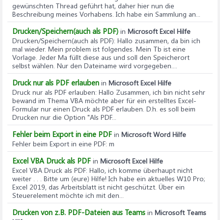
gewünschten Thread geführt hat, daher hier nun die
Beschreibung meines Vorhabens. Ich habe ein Sammlung an...
Drucken/Speichern(auch als PDF)
in
Microsoft Excel Hilfe
Drucken/Speichern(auch als PDF)
: Hallo zusammen, da bin ich
mal wieder. Mein problem ist folgendes. Mein Tb ist eine
Vorlage. Jeder Ma füllt diese aus und soll den Speicherort
selbst wählen. Nur den Dateiname wird vorgegeben....
Druck nur als PDF erlauben
in
Microsoft Excel Hilfe
Druck nur als PDF erlauben
: Hallo Zusammen, ich bin nicht sehr
bewand im Thema VBA möchte aber für ein erstelltes Excel-
Formular nur einen Druck als PDF erlauben. D.h. es soll beim
Drucken nur die Option "Als PDF...
Fehler beim Export in eine PDF
in
Microsoft Word Hilfe
Fehler beim Export in eine PDF
: m
Excel VBA Druck als PDF
in
Microsoft Excel Hilfe
Excel VBA Druck als PDF
: Hallo, ich komme überhaupt nicht
weiter . . . Bitte um (eure) Hilfe! Ich habe ein aktuelles W10 Pro;
Excel 2019, das Arbeitsblatt ist nicht geschützt. Über ein
Steuerelement möchte ich mit den...
Drucken von z.B. PDF-Dateien aus Teams
in
Microsoft Teams