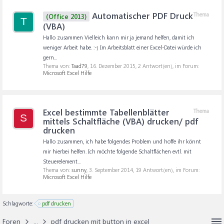
Automatischer PDF Druck
Thema
(Office 2013)
T
(VBA)
Hallo zusammen Vielleich kann mir ja jemand helfen, damit ich
weniger Arbeit habe. :-) Im Arbeitsblatt einer Excel-Datei würde ich
gern...
Thema von:
Taad79
,
16. Dezember 2015
, 2 Antwort(en), im Forum:
Microsoft Excel Hilfe
Excel bestimmte Tabellenblätter
Thema
S
mittels Schaltfläche (VBA) drucken/ pdf
drucken
Hallo zusammen, ich habe folgendes Problem und hoffe ihr könnt
mir hierbei helfen. Ich möchte folgende Schaltflächen evtl. mit
Steuerelement...
Thema von:
sunny
,
3. September 2014
, 19 Antwort(en), im Forum:
Microsoft Excel Hilfe
Schlagworte:
pdf drucken
Foren
...
pdf drucken mit button in excel