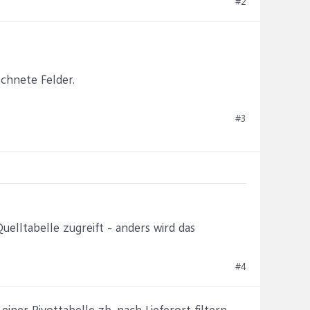
#2
chnete Felder.
#3
Quelltabelle zugreift - anders wird das
#4
iner Pivottabelle zb. nach Lieferort filtern.