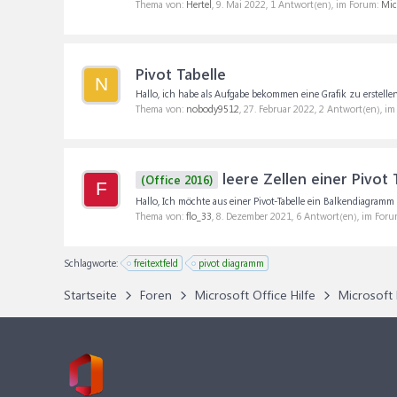
Thema von:
Hertel
,
9. Mai 2022
, 1 Antwort(en), im Forum:
Mic
Pivot Tabelle
N
Hallo, ich habe als Aufgabe bekommen eine Grafik zu erstellen 
Thema von:
nobody9512
,
27. Februar 2022
, 2 Antwort(en), i
leere Zellen einer Pivot
(Office 2016)
F
Hallo, Ich möchte aus einer Pivot-Tabelle ein Balkendiagramm e
Thema von:
flo_33
,
8. Dezember 2021
, 6 Antwort(en), im For
Schlagworte:
freitextfeld
pivot diagramm
Startseite
Foren
Microsoft Office Hilfe
Microsoft 