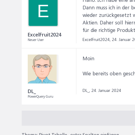
E
Dann muss ich in der b
wieder zurückgesetzt w
Aktien. Daher soll hier
für die richtige Produk
ExcelFruit2024
ExcelFruit2024,
24. Januar 
Neuer User
Moin
Wie bereits oben geschr
DL_,
24. Januar 2024
DL_
PowerQuery Guru
Thema:
Pivot Tabelle- extra Spalten einfügen