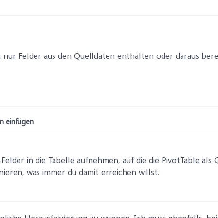
n nur Felder aus den Quelldaten enthalten oder daraus bere
en einfügen
-Felder in die Tabelle aufnehmen, auf die die PivotTable als 
onieren, was immer du damit erreichen willst.
nliche Herausforderung zu wuppen. Ich muss ebenfalls, bei e