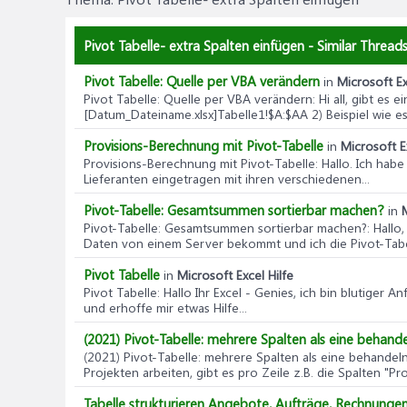
Pivot Tabelle- extra Spalten einfügen - Similar Threads
Pivot Tabelle: Quelle per VBA verändern
in
Microsoft Ex
Pivot Tabelle: Quelle per VBA verändern
: Hi all, gibt es
[Datum_Dateiname.xlsx]Tabelle1!$A:$AA 2) Beispiel wie es 
Provisions-Berechnung mit Pivot-Tabelle
in
Microsoft E
Provisions-Berechnung mit Pivot-Tabelle
: Hallo. Ich hab
Lieferanten eingetragen mit ihren verschiedenen...
Pivot-Tabelle: Gesamtsummen sortierbar machen?
in
Pivot-Tabelle: Gesamtsummen sortierbar machen?
: Hall
Daten von einem Server bekommt und ich die Pivot-Tabel
Pivot Tabelle
in
Microsoft Excel Hilfe
Pivot Tabelle
: Hallo Ihr Excel - Genies, ich bin blutige
und erhoffe mir etwas Hilfe...
(2021) Pivot-Tabelle: mehrere Spalten als eine behand
(2021) Pivot-Tabelle: mehrere Spalten als eine behandel
Projekten arbeiten, gibt es pro Zeile z.B. die Spalten "Pro
Tabelle strukturieren Angebote, Aufträge, Rechnunge