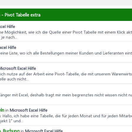
 - Pivot Tabelle extra
cel Hilfe
 eine Möglichkeit, wie ich die Quelle einer Pivot Tabelle mit einem Klick ak
je nach...
xcel Hilfe
e eine Liste, wo ich alle Bestellungen meiner Kunden und Lieferanten ei
Microsoft Excel Hilfe
o, ich nutze auf der Arbeit eine Pivot-Tabelle, die mit unserem Warenwi
le auch nicht...
r Anfänger mit Excel, deshalb tragt mir mein begrenztes nicht wissen ni
eln
in
Microsoft Excel Hilfe
n
: Hallo, ich habe eine Tabelle, die für jeden Monat und für jeden Mitarb
jekt 1" und...
n, Buchung
in
Microsoft Excel Hilfe