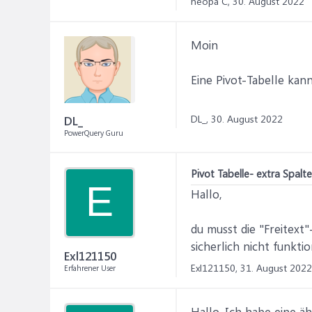
neopa C,
30. August 2022
Moin
Eine Pivot-Tabelle kan
DL_,
30. August 2022
DL_
PowerQuery Guru
Pivot Tabelle- extra Spalt
E
Hallo,
du musst die "Freitext"
sicherlich nicht funkti
Exl121150
Exl121150,
31. August 2022
Erfahrener User
Hallo. Ich habe eine äh