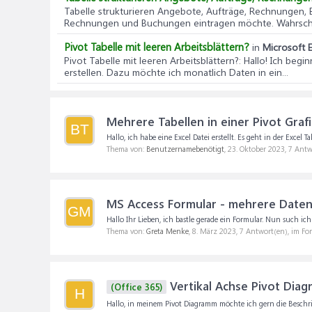
Tabelle strukturieren Angebote, Aufträge, Rechnungen,
Rechnungen und Buchungen eintragen möchte. Wahrschein
Pivot Tabelle mit leeren Arbeitsblättern?
in
Microsoft E
Pivot Tabelle mit leeren Arbeitsblättern?
: Hallo! Ich beg
erstellen. Dazu möchte ich monatlich Daten in ein...
Mehrere Tabellen in einer Pivot Graf
BT
Hallo, ich habe eine Excel Datei erstellt. Es geht in der Exc
Thema von:
Benutzernamebenötigt
,
23. Oktober 2023
, 7 Ant
MS Access Formular - mehrere Daten
GM
Hallo Ihr Lieben, ich bastle gerade ein Formular. Nun such i
Thema von:
Greta Menke
,
8. März 2023
, 7 Antwort(en), im F
Vertikal Achse Pivot Dia
(Office 365)
H
Hallo, in meinem Pivot Diagramm möchte ich gern die Beschrift