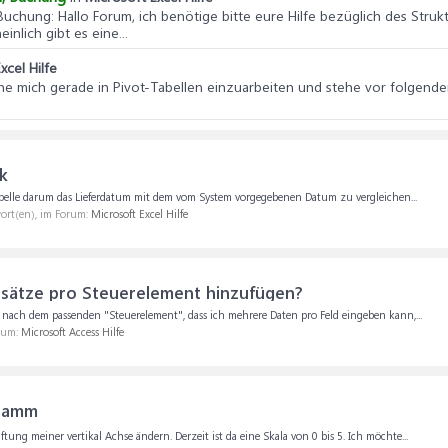
 Buchung
: Hallo Forum, ich benötige bitte eure Hilfe bezüglich des Struk
lich gibt es eine...
xcel Hilfe
inne mich gerade in Pivot-Tabellen einzuarbeiten und stehe vor folgen
ik
el Tabelle darum das Lieferdatum mit dem vom System vorgegebenen Datum zu vergleichen...
wort(en), im Forum:
Microsoft Excel Hilfe
sätze pro Steuerelement hinzufügen?
ch nach dem passenden "Steuerelement", dass ich mehrere Daten pro Feld eingeben kann,...
orum:
Microsoft Access Hilfe
gramm
ung meiner vertikal Achse ändern. Derzeit ist da eine Skala von 0 bis 5. Ich möchte...