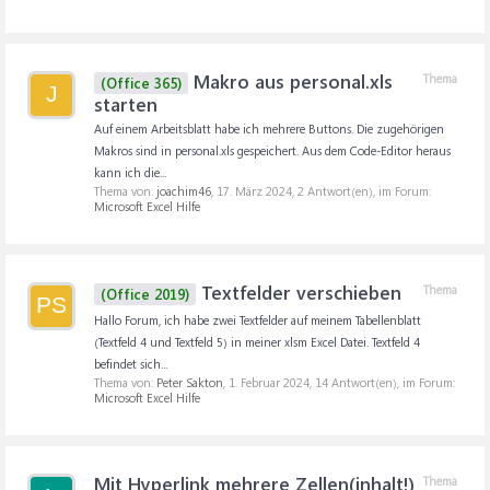
Makro aus personal.xls
Thema
(Office 365)
J
starten
Auf einem Arbeitsblatt habe ich mehrere Buttons. Die zugehörigen
Makros sind in personal.xls gespeichert. Aus dem Code-Editor heraus
kann ich die...
Thema von:
joachim46
,
17. März 2024
, 2 Antwort(en), im Forum:
Microsoft Excel Hilfe
Textfelder verschieben
Thema
(Office 2019)
PS
Hallo Forum, ich habe zwei Textfelder auf meinem Tabellenblatt
(Textfeld 4 und Textfeld 5) in meiner xlsm Excel Datei. Textfeld 4
befindet sich...
Thema von:
Peter Sakton
,
1. Februar 2024
, 14 Antwort(en), im Forum:
Microsoft Excel Hilfe
Mit Hyperlink mehrere Zellen(inhalt!)
Thema