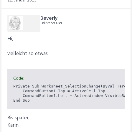
Beverly
Erfahrener User
Hi,
vielleicht so etwas:
Code:
Private Sub Worksheet_SelectionChange(ByVal Target 
    CommandButton1.Top = ActiveCell.Top

    CommandButton1.Left = ActiveWindow.VisibleRang
Bis später,
Karin