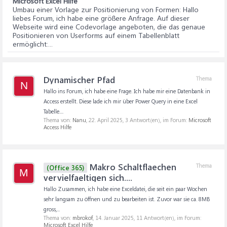
Microsoft Excel Hilfe
Umbau einer Vorlage zur Positionierung von Formen
: Hallo
liebes Forum, ich habe eine größere Anfrage. Auf dieser
Webseite wird eine Codevorlage angeboten, die das genaue
Positionieren von Userforms auf einem Tabellenblatt
ermöglicht:...
Dynamischer Pfad
Thema
N
Hallo ins Forum, ich habe eine Frage. Ich habe mir eine Datenbank in
Access erstellt. Diese lade ich mir über Power Query in eine Excel
Tabelle....
Thema von:
Nanu
,
22. April 2025
, 3 Antwort(en), im Forum:
Microsoft
Access Hilfe
Makro Schaltflaechen
Thema
(Office 365)
M
vervielfaeltigen sich....
Hallo Zusammen, ich habe eine Exceldatei, die seit ein paar Wochen
sehr langsam zu öffnen und zu bearbeiten ist. Zuvor war sie ca. 8MB
gross,...
Thema von:
mbrokof
,
14. Januar 2025
, 11 Antwort(en), im Forum:
Microsoft Excel Hilfe