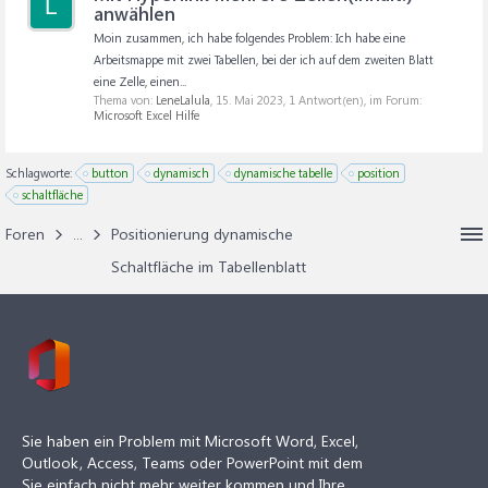
L
anwählen
Moin zusammen, ich habe folgendes Problem: Ich habe eine
Arbeitsmappe mit zwei Tabellen, bei der ich auf dem zweiten Blatt
eine Zelle, einen...
Thema von:
LeneLalula
,
15. Mai 2023
, 1 Antwort(en), im Forum:
Microsoft Excel Hilfe
Schlagworte:
button
dynamisch
dynamische tabelle
position
schaltfläche
Foren
...
Positionierung dynamische
Schaltfläche im Tabellenblatt
Sie haben ein Problem mit Microsoft Word, Excel,
Outlook, Access, Teams oder PowerPoint mit dem
Sie einfach nicht mehr weiter kommen und Ihre