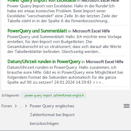
Power Query Import von Exceldatei
in
Microsoft Excel Hilfe
Power Query Import von Exceldatei
: Hallo in die Runde! Ich
habe ein etwas komisches Problem. Beim Import einer
Exceldatei "verschwindet" eine Zelle. In der letzten Zeile der
Tabelle steht in in der Spalte A die Firmenbezeichnung...
PowerQuery und Summenblatt
in
Microsoft Excel Hilfe
PowerQuery und Summenblatt
: Hallo. Ich möchte eine Vorlage
erstellen, für den Import von Budgetlisten. Die
Gesamtübersicht ist so strukturiert, dass sich darauf alle Werte
der Tabellenblätter befinden. Gleichzeitig werden...
Datum/Uhrzeit runden in PowerQuery
in
Microsoft Excel Hilfe
Datum/Uhrzeit runden in PowerQuery
: Hallo zusammen, ich
brauche eure Hilfe. Gibt es in PowerQuery eine Möglichkeit bei
folgendem Format die Sekunden automatisch für die ganze
Spalte auf 00 zu setzen? 24.01.2024 14:29:43 >>>...
Schlagworte:
power query import zahlenformat englisch
Foren
...
Power Query englisches
Zahlenformat bei Import
berücksichtigen