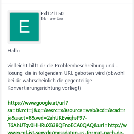
Exl121150
Erfahrener User
E
Hallo,
vielleicht hilft dir die Problembeschreibung und -
lösung, die in folgendem URL geboten wird (obwohl
bei dir wahrscheinlich die gegenteilige
Konvertierungsrichtung vorliegt)
https://www.google.at/url?
sa=t&rct=j&q=&esrc=s&source=web&cd=&cad=r
ja&uact=8&ved=2ahUKEwiqhsP97-
T6AhUTgv0HHRuXB38QFnoECA0QAQ&url=http://w
ww.excel-ist-sexy.de/messdaten-us-format-nach-de-