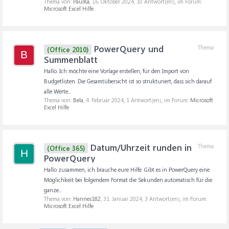
Thema von:
PaulKa
,
16. Oktober 2024
, 10 Antwort(en), im Forum:
Microsoft Excel Hilfe
PowerQuery und
Thema
(Office 2010)
B
Summenblatt
Hallo. Ich möchte eine Vorlage erstellen, für den Import von
Budgetlisten. Die Gesamtübersicht ist so strukturiert, dass sich darauf
alle Werte...
Thema von:
Bela
,
4. Februar 2024
, 1 Antwort(en), im Forum:
Microsoft
Excel Hilfe
Datum/Uhrzeit runden in
Thema
(Office 365)
H
PowerQuery
Hallo zusammen, ich brauche eure Hilfe. Gibt es in PowerQuery eine
Möglichkeit bei folgendem Format die Sekunden automatisch für die
ganze...
Thema von:
Hannes182
,
31. Januar 2024
, 3 Antwort(en), im Forum:
Microsoft Excel Hilfe