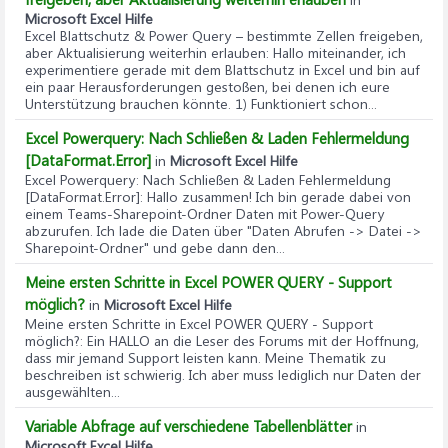
Microsoft Excel Hilfe
Excel Blattschutz & Power Query – bestimmte Zellen freigeben,
aber Aktualisierung weiterhin erlauben
: Hallo miteinander, ich
experimentiere gerade mit dem Blattschutz in Excel und bin auf
ein paar Herausforderungen gestoßen, bei denen ich eure
Unterstützung brauchen könnte. 1) Funktioniert schon...
Excel Powerquery: Nach Schließen & Laden Fehlermeldung
[DataFormat.Error]
in
Microsoft Excel Hilfe
Excel Powerquery: Nach Schließen & Laden Fehlermeldung
[DataFormat.Error]
: Hallo zusammen! Ich bin gerade dabei von
einem Teams-Sharepoint-Ordner Daten mit Power-Query
abzurufen. Ich lade die Daten über "Daten Abrufen -> Datei ->
Sharepoint-Ordner" und gebe dann den...
Meine ersten Schritte in Excel POWER QUERY - Support
möglich?
in
Microsoft Excel Hilfe
Meine ersten Schritte in Excel POWER QUERY - Support
möglich?
: Ein HALLO an die Leser des Forums mit der Hoffnung,
dass mir jemand Support leisten kann. Meine Thematik zu
beschreiben ist schwierig. Ich aber muss lediglich nur Daten der
ausgewählten...
Variable Abfrage auf verschiedene Tabellenblätter
in
Microsoft Excel Hilfe