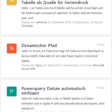
Tabelle als Quelle für Seriendruck
Hallo, :) wir haben eine Excel-Tabelle, welche auf der Cloud liegt und
bei Änderungen automatisch speichert. Es haben mehrere Personen
Lese- und...
Thema von:
mehlanie
,
23. November 2025
, 3 Antwort(en), im Forum:
Sonstiges
Dynamischer Pfad
Thema
N
Hallo ins Forum, ich habe eine Frage. Ich habe mir eine Datenbank in
Access erstellt. Diese lade ich mir über Power Query in eine Excel
Tabelle....
Thema von:
Nanu
,
22. April 2025
, 3 Antwort(en), im Forum:
Microsoft
Access Hilfe
Powerquery Datum automatisch
Thema
P
einfügen
Hallo Ich habe eine Datei in der in Tabelle Spalten A-G Daten
enthalten sind in Spalte H steht das aktuelle Datum des Imports. Jetzt
erhalte ich...