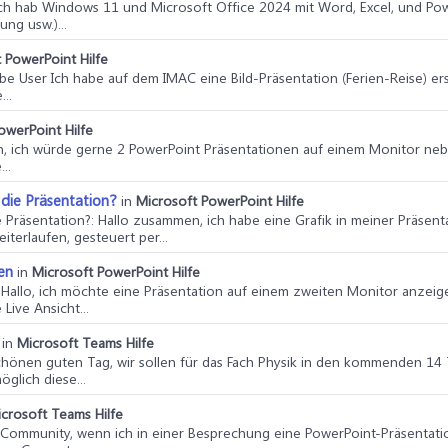
 ich hab Windows 11 und Microsoft Office 2024 mit Word, Excel, und Pow
ung usw.)...
 PowerPoint Hilfe
ebe User Ich habe auf dem IMAC eine Bild-Präsentation (Ferien-Reise) ers
...
owerPoint Hilfe
, ich würde gerne 2 PowerPoint Präsentationen auf einem Monitor nebe
..
 die Präsentation?
in
Microsoft PowerPoint Hilfe
e Präsentation?
: Hallo zusammen, ich habe eine Grafik in meiner Präsen
terlaufen, gesteuert per...
en
in
Microsoft PowerPoint Hilfe
: Hallo, ich möchte eine Präsentation auf einem zweiten Monitor anzei
Live Ansicht...
in
Microsoft Teams Hilfe
chönen guten Tag, wir sollen für das Fach Physik in den kommenden 14 
öglich diese...
crosoft Teams Hilfe
o Community, wenn ich in einer Besprechung eine PowerPoint-Präsentat