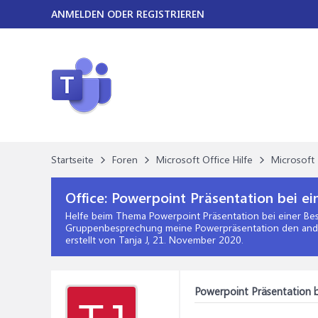
ANMELDEN ODER REGISTRIEREN
Startseite
Foren
Microsoft Office Hilfe
Microsoft 
Office:
Powerpoint Präsentation bei ei
Helfe beim Thema
Powerpoint Präsentation bei einer Be
Gruppenbesprechung meine Powerpräsentation den andere
erstellt von Tanja J,
21. November 2020
.
Powerpoint Präsentation b