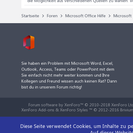
die Möglichkeit aus verschiedenen Quellen zu wählen: V
Startseite
Foren
Microsoft Office Hilfe
Microsoft 
Sie haben ein Problem mit Microsoft Word, Excel,
Outlook, Access, Teams oder PowerPoint mit dem
Sie einfach nicht mehr weiter kommen und Ihre
Kollegen und Freund wissen auch keinen Rat? Dann
bist du in unserem Forum richtig!
Forum software by XenForo™
© 2010-2018 XenForo Ltd
XenForo Add-ons & XenForo Styles ™ © 2012-2016 Brivium
Diese Seite verwendet Cookies, um Inhalte zu pe
Auf dieser Websit