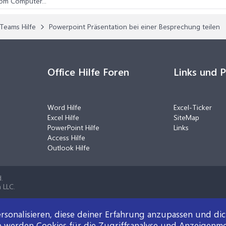
om Computer...
Teams Hilfe
Powerpoint Präsentation bei einer Besprechung teilen
Office Hilfe Foren
Links und 
Word Hilfe
Excel-Ticker
Excel Hilfe
SiteMap
PowerPoint Hilfe
Links
Access Hilfe
Outlook Hilfe
.
 LLC.
rsonalisieren, diese deiner Erfahrung anzupassen und di
e werden Cookies für die Zugriffsanalyse und Anzeigenm