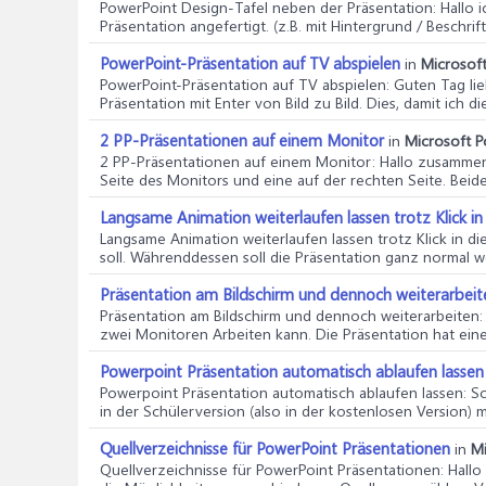
PowerPoint Design-Tafel neben der Präsentation
: Hallo
Präsentation angefertigt. (z.B. mit Hintergrund / Beschrift
PowerPoint-Präsentation auf TV abspielen
in
Microsoft
PowerPoint-Präsentation auf TV abspielen
: Guten Tag li
Präsentation mit Enter von Bild zu Bild. Dies, damit ich die
2 PP-Präsentationen auf einem Monitor
in
Microsoft P
2 PP-Präsentationen auf einem Monitor
: Hallo zusammen
Seite des Monitors und eine auf der rechten Seite. Beide.
Langsame Animation weiterlaufen lassen trotz Klick in
Langsame Animation weiterlaufen lassen trotz Klick in di
soll. Währenddessen soll die Präsentation ganz normal wei
Präsentation am Bildschirm und dennoch weiterarbeit
Präsentation am Bildschirm und dennoch weiterarbeiten
zwei Monitoren Arbeiten kann. Die Präsentation hat eine 
Powerpoint Präsentation automatisch ablaufen lassen
Powerpoint Präsentation automatisch ablaufen lassen
: S
in der Schülerversion (also in der kostenlosen Version) m
Quellverzeichnisse für PowerPoint Präsentationen
in
Mi
Quellverzeichnisse für PowerPoint Präsentationen
: Hall