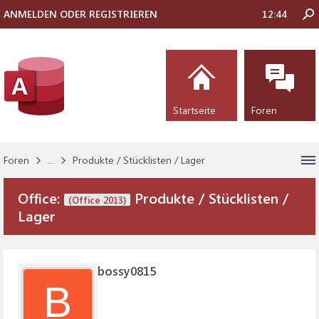
ANMELDEN ODER REGISTRIEREN
12:44
Startseite
Foren
Foren
...
Produkte / Stücklisten / Lager
Office:
Produkte / Stücklisten /
(Office 2013)
Lager
bossy0815
B