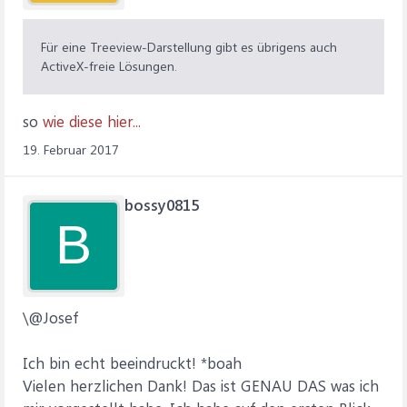
BaugruppenMenge, StrukturMenge)" & _
" Values ('', 0, " & Level0ArtikelID & ", 1, 1)"
Für eine Treeview-Darstellung gibt es übrigens auch
FillLevels
ActiveX-freie Lösungen.
End Sub
so
wie diese hier...
Private Sub FillLevels()
19. Februar 2017
Dim db As DAO.Database
Dim qdf As DAO.QueryDef
bossy0815
B
Dim CurrentLevel As Long
Set db = CurrentDb
Const InsertSql As String = _
\@Josef
"Parameters LevelParam long;" & _
" insert into TEMP_StrukturStueLi (StrukturCode,
Ich bin echt beeindruckt! *boah
StrukturLevel, ID_Artikel, BaugruppenMenge,
StrukturMenge, Pos, StrukturPos)" & _
Vielen herzlichen Dank! Das ist GENAU DAS was ich
" select Nz(S.StrukturCode + '.', '') & Format(Nz(B.Pos,