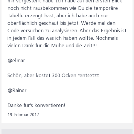
mir vorgestellt habe. Ich habe auf den ersten Blick
B.FID_Child), '000'), [LevelParam] + 1, B.FID_Child,
noch nicht rausbekommen wie Du die temporäre
B.Menge, B.Menge * S.StrukturMenge, B.Pos,
Tabelle erzeugt hast, aber ich habe auch nur
Nz(S.StrukturPos + '.', '') & B.Pos" & _
oberflächlich geschaut bis jetzt. Werde mal den
" from TEMP_StrukturStueLi S INNER JOIN tblBauteile B
Code versuchen zu analysieren. Aber das Ergebnis ist
On B.FID_Parent = S.ID_Artikel" & _
" where S.StrukturLevel = [LevelParam]"
in jedem Fall das was ich haben wollte. Nochmals
vielen Dank für die Mühe und die Zeit!!!
Set qdf = db.CreateQueryDef("", InsertSql)
@elmar
CurrentLevel = 0 ' = nur oberste Bg ist in Temp-Tab
Schön, aber kostet 300 Öcken *entsetzt
enthalten
@Rainer
Do
qdf.Parameters("LevelParam") = CurrentLevel
Danke für's konvertieren!
qdf.Execute dbFailOnError
CurrentLevel = CurrentLevel + 1
19. Februar 2017
Loop Until qdf.RecordsAffected = 0
End Sub