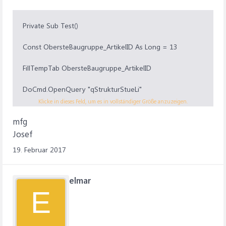
Private Sub Test()
Const ObersteBaugruppe_ArtikelID As Long = 13
FillTempTab ObersteBaugruppe_ArtikelID
DoCmd.OpenQuery "qStrukturStueLi"
Klicke in dieses Feld, um es in vollständiger Größe anzuzeigen.
DoCmd.OpenQuery "qBOM"
mfg
Josef
End Sub
19. Februar 2017
Private Sub FillTempTab(ByVal Level0ArtikelID As Long)
elmar
CurrentDb.Execute "delete from TEMP_StrukturStueLi"
E
CurrentDb.Execute "insert into TEMP_StrukturStueLi
(StrukturCode, StrukturLevel, ID_Artikel,