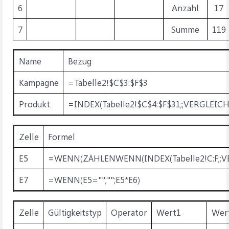
6
Anzahl
17
7
Summe
119
Name
Bezug
Kampagne
=Tabelle2!$C$3:$F$3
Produkt
=INDEX(Tabelle2!$C$4:$F$31;;VERGLEICH(
Zelle
Formel
E5
=WENN
(ZÄHLENWENN
(INDEX
(Tabelle2!C:F;
E7
=WENN
(E5="";"";E5*E6)
Zelle
Gültigkeitstyp
Operator
Wert1
Wer