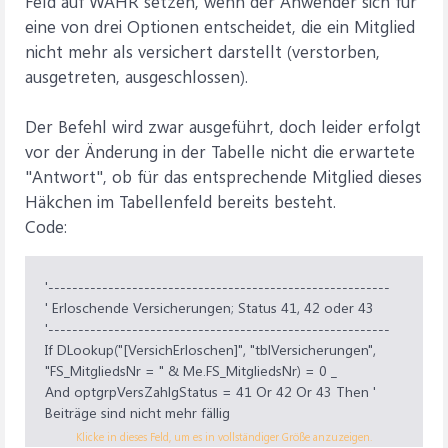
Feld auf WAHR setzen, wenn der Anwender sich für
eine von drei Optionen entscheidet, die ein Mitglied
nicht mehr als versichert darstellt (verstorben,
ausgetreten, ausgeschlossen).
Der Befehl wird zwar ausgeführt, doch leider erfolgt
vor der Änderung in der Tabelle nicht die erwartete
"Antwort", ob für das entsprechende Mitglied dieses
Häkchen im Tabellenfeld bereits besteht.
Code:
'---------------------------------------------------------
' Erloschende Versicherungen; Status 41, 42 oder 43
'---------------------------------------------------------
If DLookup("[VersichErloschen]", "tblVersicherungen",
"FS_MitgliedsNr = " & Me.FS_MitgliedsNr) = 0 _
And optgrpVersZahlgStatus = 41 Or 42 Or 43 Then '
Beiträge sind nicht mehr fällig
'Dim strSQL As String schon erledigt
Klicke in dieses Feld, um es in vollständiger Größe anzuzeigen.