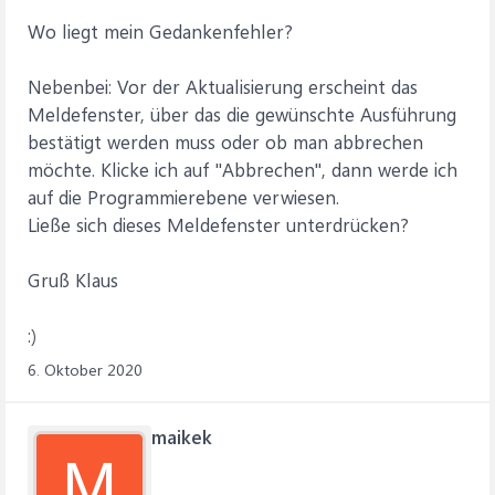
Wo liegt mein Gedankenfehler?
' In der Tabelle 'tblVersicherungen' das Ja/Nein-Feld
'VersichErloschen' auf WAHR setzen
strSQL = "UPDATE tblVersicherungen SET
Nebenbei: Vor der Aktualisierung erscheint das
VersichErloschen = true " & _
Meldefenster, über das die gewünschte Ausführung
"WHERE FS_MitgliedsNr = " & Me.FS_MitgliedsNr
bestätigt werden muss oder ob man abbrechen
DoCmd.RunSQL strSQL
möchte. Klicke ich auf "Abbrechen", dann werde ich
Else
MsgBox "Die Versicherung(en) wurde bereits als
auf die Programmierebene verwiesen.
erloschen markiert."
Ließe sich dieses Meldefenster unterdrücken?
End If
Gruß Klaus
:)
6. Oktober 2020
maikek
M