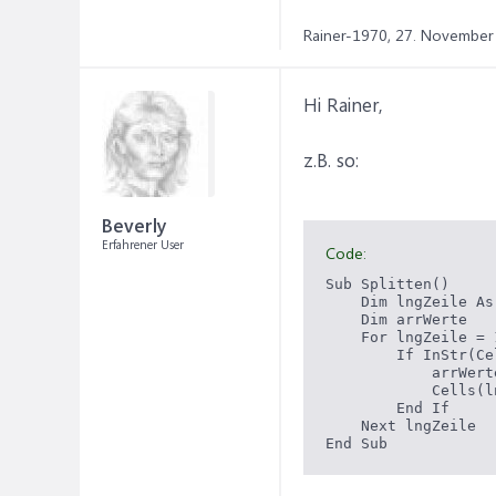
Rainer-1970,
27. November
Hi Rainer,
z.B. so:
Beverly
Erfahrener User
Code:
Sub Splitten()

    Dim lngZeile As 
    Dim arrWerte

    For lngZeile = 
        If InStr(Ce
            arrWert
            Cells(l
        End If

    Next lngZeile
