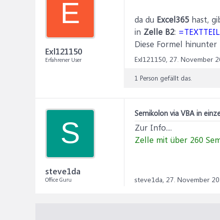
E
da du
Excel365
hast, gi
in
Zelle B2
:
=TEXTTEILE
Diese Formel hinunter k
Exl121150
Exl121150,
27. November 2
Erfahrener User
1 Person gefällt das.
Semikolon via VBA in einze
S
Zur Info....
Zelle mit über 260 Se
steve1da
steve1da,
27. November 2
Office Guru