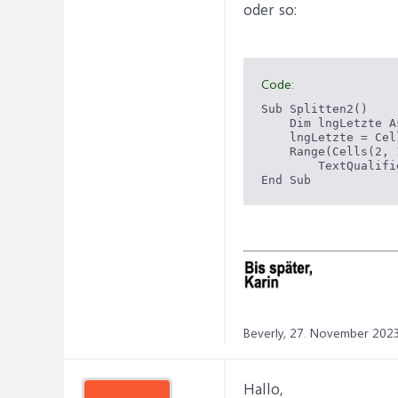
oder so:
Code:
Sub Splitten2()

    Dim lngLetzte As
    lngLetzte = Cel
    Range(Cells(2, 
        TextQualifi
Beverly,
27. November 202
Hallo,