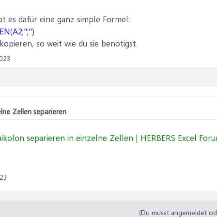
bt es dafür eine ganz simple Formel:
N(A2;";")
opieren, so weit wie du sie benötigst.
023
lne Zellen separieren
mikolon separieren in einzelne Zellen | HERBERS Excel For
023
(Du musst angemeldet oder