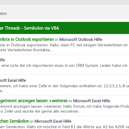
eren
ilar Threads - Semikolon via VBA
rliste in Outlook exportieren
in
Microsoft Outlook Hilfe
iste in Outlook exportieren
: Hallo, mein PC mit einigen Verteilerlisten is
te Verteilerlisten Kontakte,...
lfe
e eine Liste die ich importieren muss in ein CRM System. Leider habe ich
oft Excel Hilfe
ammen, ich habe eine Zelle in der folgendes enthalten ist: 12;2;5;1;5;;8
...
getrennt anzeigen lassen +weiteres
in
Microsoft Excel Hilfe
trennt anzeigen lassen +weiteres
: Hallo Forum, ich habe folgende Probl
 Zelle und würde mir gerne alle einzelnen...
ichen Semikolon
in
Microsoft Excel Hilfe
hen Semikolon
: Hallo ich möchte in Feld B1 die Werte aus A2 bis A200 