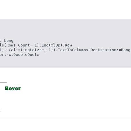
 Long

ls(Rows.Count, 1).End(xlUp).Row

1), Cells(lngLetzte, 1)).TextToColumns Destination:=Rang
er:=xlDoubleQuote

3