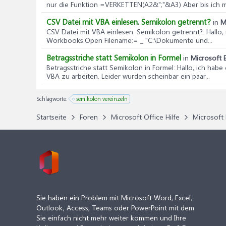
nur die Funktion =VERKETTEN(A2&";"&A3) Aber bis ich mit 
CSV Datei mit VBA einlesen. Semikolon getrennt?
in
M
CSV Datei mit VBA einlesen. Semikolon getrennt?
: Hallo
Workbooks.Open Filename:= _ "C:\Dokumente und...
Betragsstriche statt Semikolon in Formel
in
Microsoft E
Betragsstriche statt Semikolon in Formel
: Hallo, ich hab
VBA zu arbeiten. Leider wurden scheinbar ein paar...
Schlagworte:
semikolon vereinzeln
Startseite
Foren
Microsoft Office Hilfe
Microsoft 
Sie haben ein Problem mit Microsoft Word, Excel,
Outlook, Access, Teams oder PowerPoint mit dem
Sie einfach nicht mehr weiter kommen und Ihre