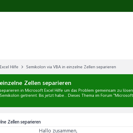
Excel Hilfe
Semikolon via VBA in einzelne Zellen separieren
einzelne Zellen separieren
 separieren
in
Microsoft Excel Hilfe
um das Problem gemeinsam zu lösen; 
 Semikolon getrennt. Bis jetzt habe... Dieses Thema im Forum "
Microsoft 
lne Zellen separieren
Hallo zusammen,