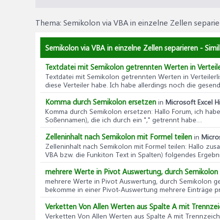
Thema:
Semikolon via VBA in einzelne Zellen separi
Semikolon via VBA in einzelne Zellen separieren - Sim
Textdatei mit Semikolon getrennten Werten in Verteile
Textdatei mit Semikolon getrennten Werten in Verteilerl
diese Verteiler habe. Ich habe allerdings noch die gesende
Komma durch Semikolon ersetzen
in
Microsoft Excel Hi
Komma durch Semikolon ersetzen
: Hallo Forum, ich hab
Soßennamen), die ich durch ein "," getrennt habe....
Zelleninhalt nach Semikolon mit Formel teilen
in
Micros
Zelleninhalt nach Semikolon mit Formel teilen
: Hallo zus
VBA bzw. die Funkiton Text in Spalten) folgendes Ergebnis
mehrere Werte in Pivot Auswertung, durch Semikolon 
mehrere Werte in Pivot Auswertung, durch Semikolon ge
bekomme in einer Pivot-Auswertung mehrere Einträge pro
Verketten Von Allen Werten aus Spalte A mit Trennze
Verketten Von Allen Werten aus Spalte A mit Trennzeic