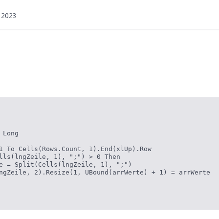
 2023
Long

1 To Cells(Rows.Count, 1).End(xlUp).Row

lls(lngZeile, 1), ";") > 0 Then

e = Split(Cells(lngZeile, 1), ";")

ngZeile, 2).Resize(1, UBound(arrWerte) + 1) = arrWerte
