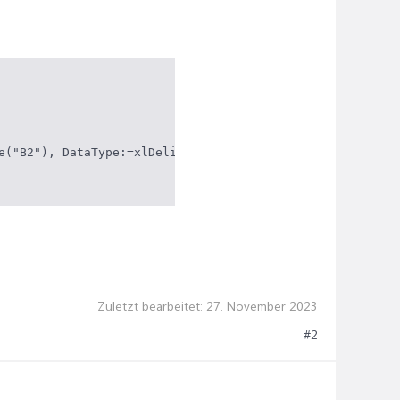
e("B2"), DataType:=xlDelimited, _

Zuletzt bearbeitet:
27. November 2023
#2