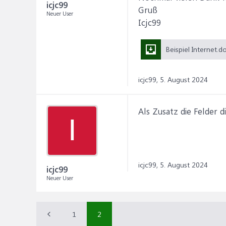
icjc99
Gruß
Neuer User
Icjc99
icjc99,
5. August 2024
Als Zusatz die Felder d
I
icjc99,
5. August 2024
icjc99
Neuer User
1
2