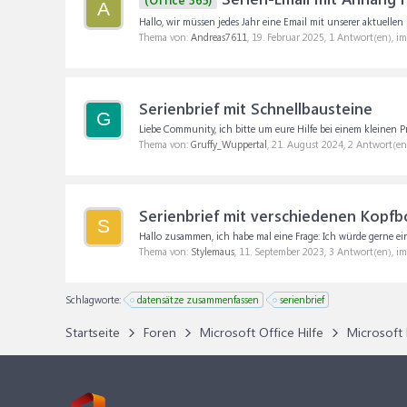
A
Hallo, wir müssen jedes Jahr eine Email mit unserer aktuellen
Thema von:
Andreas7611
,
19. Februar 2025
, 1 Antwort(en), i
Serienbrief mit Schnellbausteine
G
Liebe Community, ich bitte um eure Hilfe bei einem kleinen P
Thema von:
Gruffy_Wuppertal
,
21. August 2024
, 2 Antwort(en
Serienbrief mit verschiedenen Kopf
S
Hallo zusammen, ich habe mal eine Frage: Ich würde gerne eine
Thema von:
Stylemaus
,
11. September 2023
, 3 Antwort(en), i
Schlagworte:
datensätze zusammenfassen
serienbrief
Startseite
Foren
Microsoft Office Hilfe
Microsoft 