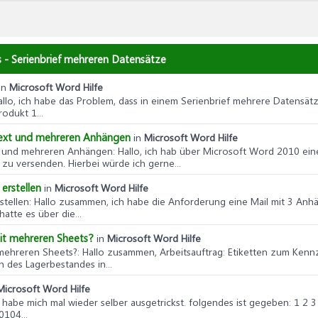
s - Serienbrief mehreren Datensätze
in
Microsoft Word Hilfe
allo, ich habe das Problem, dass in einem Serienbrief mehrere Datensätz
odukt 1...
 -text und mehreren Anhängen
in
Microsoft Word Hilfe
text und mehreren Anhängen
: Hallo, ich hab über Microsoft Word 2010 ei
 zu versenden. Hierbei würde ich gerne...
erstellen
in
Microsoft Word Hilfe
stellen
: Hallo zusammen, ich habe die Anforderung eine Mail mit 3 Anh
hatte es über die...
 mit mehreren Sheets?
in
Microsoft Word Hilfe
t mehreren Sheets?
: Hallo zusammen, Arbeitsauftrag: Etiketten zum Kenn
en des Lagerbestandes in...
Microsoft Word Hilfe
o habe mich mal wieder selber ausgetrickst. folgendes ist gegeben: 1 
104...