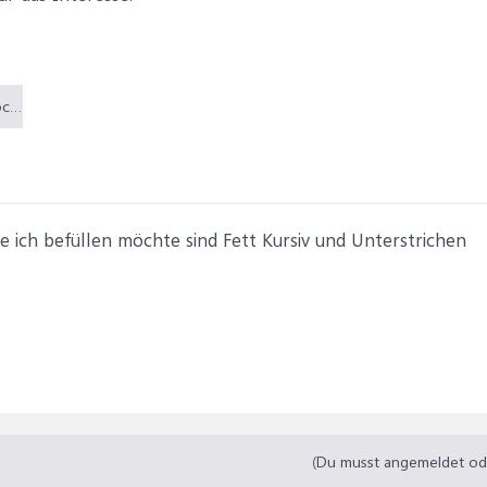
Beispiel Internet.docx (14,7 KB)
ie ich befüllen möchte sind Fett Kursiv und Unterstrichen
(Du musst angemeldet oder