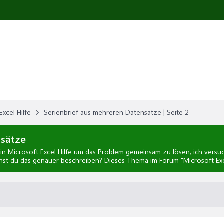
Excel Hilfe
Serienbrief aus mehreren Datensätze | Seite 2
nsätze
in
Microsoft Excel Hilfe
um das Problem gemeinsam zu lösen; ich versuc
nst du das genauer beschreiben? Dieses Thema im Forum "
Microsoft Exc