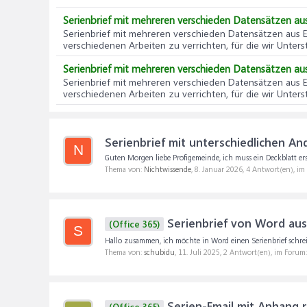
Serienbrief mit mehreren verschieden Datensätzen aus
Serienbrief mit mehreren verschieden Datensätzen aus E
verschiedenen Arbeiten zu verrichten, für die wir Unters
Serienbrief mit mehreren verschieden Datensätzen aus
Serienbrief mit mehreren verschieden Datensätzen aus E
verschiedenen Arbeiten zu verrichten, für die wir Unters
Serienbrief mit unterschiedlichen An
N
Guten Morgen liebe Profigemeinde, ich muss ein Deckblatt ers
Thema von:
Nichtwissende
,
8. Januar 2026
, 4 Antwort(en), i
Serienbrief von Word au
(Office 365)
S
Hallo zusammen, ich möchte in Word einen Serienbrief schreib
Thema von:
schubidu
,
11. Juli 2025
, 2 Antwort(en), im Forum
Serien-Email mit Anhang r
(Office 365)