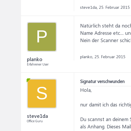
steve1da,
25. Februar 2015
Natürlich steht da noc
P
Name Adresse etc.... un
Nein der Scanner schi
planko,
25. Februar 2015
planko
Erfahrener User
Signatur verschwunden
S
Hola,
nur damit ich das richt
steve1da
Du scannst an deinem S
Office Guru
als Anhang. Dieses Mail 