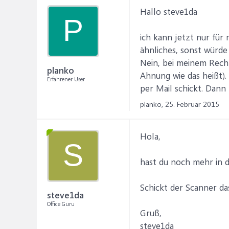
Hallo steve1da
P
ich kann jetzt nur für 
ähnliches, sonst würde 
Nein, bei meinem Rech
planko
Ahnung wie das heißt). 
Erfahrener User
per Mail schickt. Dann f
planko,
25. Februar 2015
Hola,
S
hast du noch mehr in de
Schickt der Scanner da
steve1da
Office Guru
Gruß,
steve1da