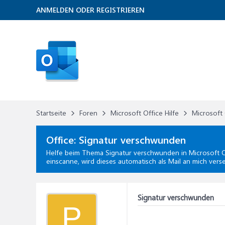
ANMELDEN ODER REGISTRIEREN
Startseite
Foren
Microsoft Office Hilfe
Microsoft 
Office:
Signatur verschwunden
Helfe beim Thema
Signatur verschwunden
in
Microsoft O
einscanne, wird dieses automatisch als Mail an mich ver
Signatur verschwunden
P