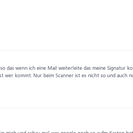
ja so das wenn ich eine Mail weiterleite das meine Signatur 
t wer kommt. Nur beim Scanner ist es nicht so und auch n
in mich und schau mal was google noch so aufm Kasten hat 