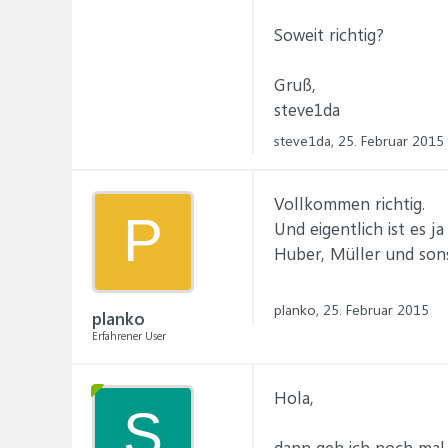
Soweit richtig?
Gruß,
steve1da
steve1da,
25. Februar 2015
Vollkommen richtig.
P
Und eigentlich ist es 
Huber, Müller und sons
planko,
25. Februar 2015
planko
Erfahrener User
Hola,
S
dann geh ich noch mal 