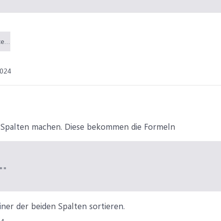
Hubschrauber-Bauteilnummer.xlsx (23,6 KB)
2024
e Spalten machen. Diese bekommen die Formeln
"

iner der beiden Spalten sortieren.