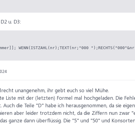
 D2 u. D3:
mmer]]; WENN(ISTZAHL(nr);TEXT(nr;"000 ");RECHTS("000"&nr
2024
elrecht unangenehm, ihr gebt euch so viel Mühe.
rte Liste mit der (letzten) Formel mal hochgeladen. Die Feh
. Auch die Teile "D" habe ich herausgenommen, da sie eigent
ieren aber leider trotzdem nicht, da die Ziffern nun zwar "
as ganze dann überflüssig. Die "5" und "50" und Konsorte