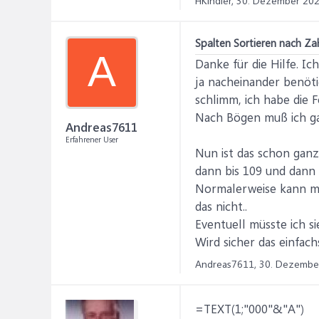
HKindler,
30. Dezember 20
Spalten Sortieren nach Za
A
Danke für die Hilfe. Ic
ja nacheinander benötig
schlimm, ich habe die 
Nach Bögen muß ich gar
Andreas7611
Erfahrener User
Nun ist das schon ganz 
dann bis 109 und dann 
Normalerweise kann man
das nicht..
Eventuell müsste ich s
Wird sicher das einfachs
Andreas7611,
30. Dezembe
=TEXT(1;"000"&"A")