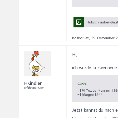
BoskoBiati,
29. Dezember 
Hi,
ich würde ja zwei neu
HKindler
Code:
Erfahrener User
=[@[Teile Nummer]]&"
=[@Bogen]&""
Jetzt kannst du nach e