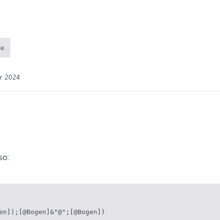
Hubschrauber-Bauteilnummer.xlsx (18,9 KB)
r 2024
so:
en]);[@Bogen]&"@";[@Bogen])