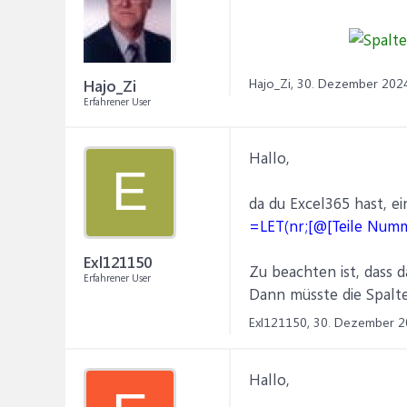
Hajo_Zi,
30. Dezember 202
Hajo_Zi
Erfahrener User
Hallo,
E
da du Excel365 hast, e
=LET(nr;[@[Teile Numm
Exl121150
Zu beachten ist, dass d
Erfahrener User
Dann müsste die Spalte
Exl121150,
30. Dezember 2
Hallo,