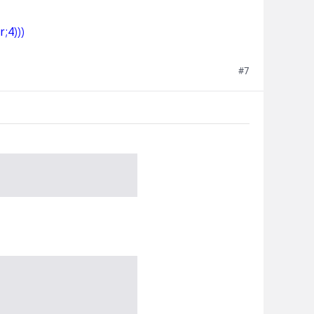
;4)))
#7