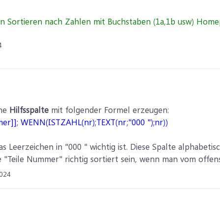
4
ine
Hilfsspalte
mit folgender Formel erzeugen:
er]]; WENN(ISTZAHL(nr);TEXT(nr;"000 ");nr))
as Leerzeichen in "000 " wichtig ist. Diese Spalte alphabetisc
 "Teile Nummer" richtig sortiert sein, wenn man vom offens
024