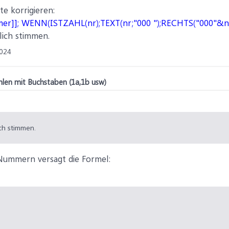
te korrigieren:
er]]; WENN(ISTZAHL(nr);TEXT(nr;"000 ");RECHTS("000"&nr
lich stimmen.
024
hlen mit Buchstaben (1a,1b usw)
ch stimmen.
 Nummern versagt die Formel: