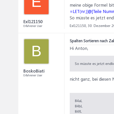
E
meine obige Formel bit
=LET(nr;[@[Teile Numm
So müsste es jetzt end
Exl121150
Exl121150,
30. Dezember 2
Erfahrener User
Spalten Sortieren nach Za
B
Hi Anton,
So müsste es jetzt endli
BoskoBiati
Erfahrener User
nicht ganz, bei diesen
84aL
84bL
84fL