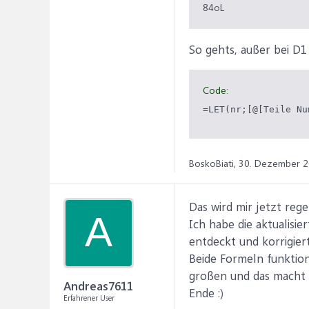
84oL
So gehts, außer bei D1
Code:
=LET(nr;[@[Teile Nu
BoskoBiati,
30. Dezember 
Das wird mir jetzt reg
A
Ich habe die aktualisie
entdeckt und korrigiert
Beide Formeln funktion
großen und das macht d
Andreas7611
Ende :)
Erfahrener User