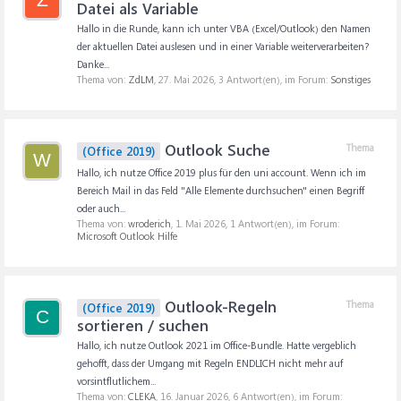
Datei als Variable
Hallo in die Runde, kann ich unter VBA (Excel/Outlook) den Namen
der aktuellen Datei auslesen und in einer Variable weiterverarbeiten?
Danke...
Thema von:
ZdLM
,
27. Mai 2026
, 3 Antwort(en), im Forum:
Sonstiges
Outlook Suche
Thema
(Office 2019)
W
Hallo, ich nutze Office 2019 plus für den uni account. Wenn ich im
Bereich Mail in das Feld "Alle Elemente durchsuchen" einen Begriff
oder auch...
Thema von:
wroderich
,
1. Mai 2026
, 1 Antwort(en), im Forum:
Microsoft Outlook Hilfe
Outlook-Regeln
Thema
(Office 2019)
C
sortieren / suchen
Hallo, ich nutze Outlook 2021 im Office-Bundle. Hatte vergeblich
gehofft, dass der Umgang mit Regeln ENDLICH nicht mehr auf
vorsintflutlichem...
Thema von:
CLEKA
,
16. Januar 2026
, 6 Antwort(en), im Forum: