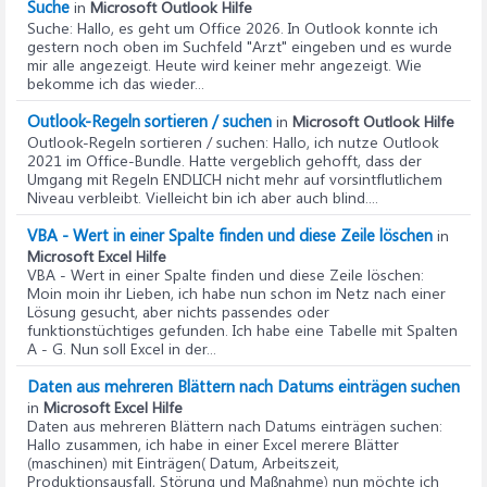
Suche
in
Microsoft Outlook Hilfe
Suche
: Hallo, es geht um Office 2026. In Outlook konnte ich
gestern noch oben im Suchfeld "Arzt" eingeben und es wurde
mir alle angezeigt. Heute wird keiner mehr angezeigt. Wie
bekomme ich das wieder...
Outlook-Regeln sortieren / suchen
in
Microsoft Outlook Hilfe
Outlook-Regeln sortieren / suchen
: Hallo, ich nutze Outlook
2021 im Office-Bundle. Hatte vergeblich gehofft, dass der
Umgang mit Regeln ENDLICH nicht mehr auf vorsintflutlichem
Niveau verbleibt. Vielleicht bin ich aber auch blind....
VBA - Wert in einer Spalte finden und diese Zeile löschen
in
Microsoft Excel Hilfe
VBA - Wert in einer Spalte finden und diese Zeile löschen
:
Moin moin ihr Lieben, ich habe nun schon im Netz nach einer
Lösung gesucht, aber nichts passendes oder
funktionstüchtiges gefunden. Ich habe eine Tabelle mit Spalten
A - G. Nun soll Excel in der...
Daten aus mehreren Blättern nach Datums einträgen suchen
in
Microsoft Excel Hilfe
Daten aus mehreren Blättern nach Datums einträgen suchen
:
Hallo zusammen, ich habe in einer Excel merere Blätter
(maschinen) mit Einträgen( Datum, Arbeitszeit,
Produktionsausfall, Störung und Maßnahme) nun möchte ich