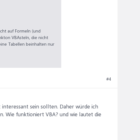
cht auf Formeln (und
kton VBAsteln, die nicht
eine Tabellen beinhalten nur
ieso brauchst Du für jeden
en Suchbegriff und das
#4
 interessant sein sollten. Daher würde ich
. Wie funktioniert VBA? und wie lautet die