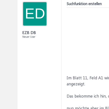
Suchfunktion erstellen
ED
EZB DB
Neuer User
Im Blatt 11, Feld A1 w
angezeigt.
Das bekomme ich hin, da
nun möchte aber im Bla