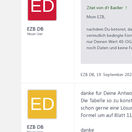
ED
Zitat von d'r Bastler:
↑
Moin EZB,
EZB DB
nachdem Du betonst, das
Neuer User
vermutlich bedingte For
nur Deinen Wert 40-OGx, 
noch Daten und keine F
Wenn Du magst, zeige ei
Schrank eine eigene Tabe
gewünschte Ergebnis.
EZB DB,
19. September 202
Wirklich kompliziert ist d
danke für Deine Antwort
ED
Schöne Grüße
Die Tabelle so zu kons
schon gerne eine Lösun
Formel um auf Blatt 1
EZB DB
danke
Neuer User