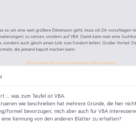
s es um eine weit größere Dimension geht, muss ich Dir vorschlagen ni
matierungen) zu setzen, sondern auf VBA. Damit kann man eine Suchfun
sondern auch gleich einen Link zum Fundort liefert. Großer Vorteil: D
ormeln, die jemand kaputt machen kann.
nfach mal ein, zwei Zeilen Deiner 96 Tabellen (wobei ich mich frage, w
Klicke in dieses Feld, um es in vollständiger Größe anzuzeigen.
lle? XL hat für alle Platz auf nur einem Zettel), dazu einen gewünscht
4
as eigentlich nicht.
 .... was zum Teufel ist VBA.
truieren wie beschrieben hat mehrere Gründe, die hier nicht
g/Formel bevorzugen, mich aber auch für VBA interessieren
1 eine Kennung von den anderen Blätter zu erhalten?