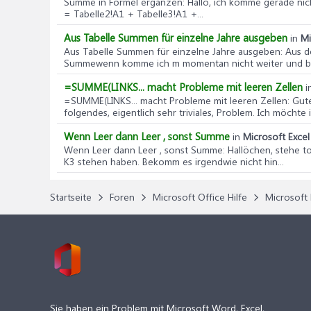
Summe in Formel ergänzen
: Hallo, ich komme gerade nic
= Tabelle2!A1 + Tabelle3!A1 +...
Aus Tabelle Summen für einzelne Jahre ausgeben
in
Mi
Aus Tabelle Summen für einzelne Jahre ausgeben
: Aus 
Summewenn komme ich m momentan nicht weiter und bitt
=SUMME(LINKS... macht Probleme mit leeren Zellen
i
=SUMME(LINKS... macht Probleme mit leeren Zellen
: Gut
folgendes, eigentlich sehr triviales, Problem. Ich möchte i
Wenn Leer dann Leer , sonst Summe
in
Microsoft Excel 
Wenn Leer dann Leer , sonst Summe
: Hallöchen, stehe 
K3 stehen haben. Bekomm es irgendwie nicht hin...
Startseite
Foren
Microsoft Office Hilfe
Microsoft 
Sie haben ein Problem mit Microsoft Word, Excel,