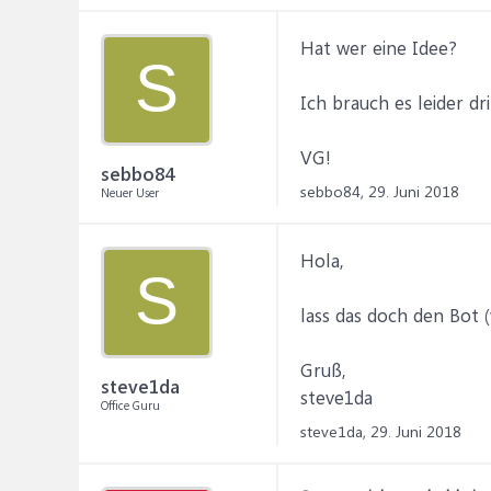
Hat wer eine Idee?
S
Ich brauch es leider dr
VG!
sebbo84
sebbo84,
29. Juni 2018
Neuer User
Hola,
S
lass das doch den Bot (
Gruß,
steve1da
steve1da
Office Guru
steve1da,
29. Juni 2018