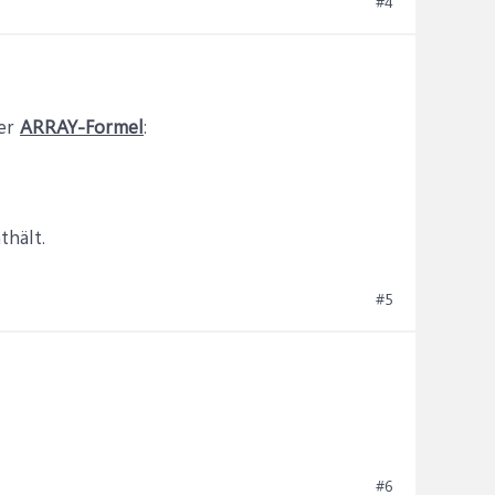
#4
der
ARRAY-Formel
:
thält.
#5
#6