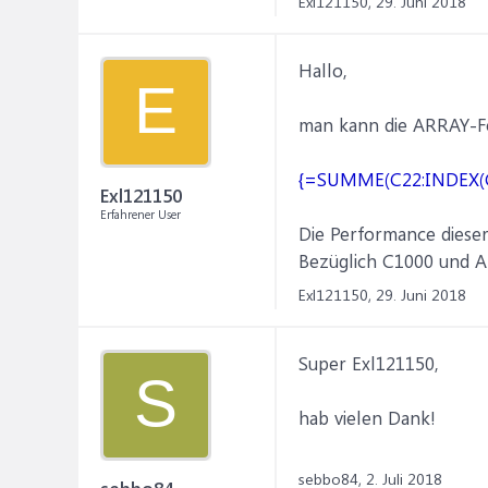
Exl121150,
29. Juni 2018
Hallo,
E
man kann die ARRAY-Fo
{=SUMME(C22:INDEX(C
Exl121150
Erfahrener User
Die Performance dieser 
Bezüglich C1000 und AR
Exl121150,
29. Juni 2018
Super Exl121150,
S
hab vielen Dank!
sebbo84,
2. Juli 2018