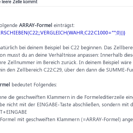
 leere Zelle kommt
folgende
ARRAY-Formel
einträgst:
SCHIEBEN(C22;;;VERGLEICH(WAHR;C22:C1000="";0)))}
atürlich bei deinem Beispiel bei C22 beginnen. Das Zellbe
on musst du an deine Verhältnisse anpassen: Innerhalb diese
ihre Zellnummer im Bereich zurück. In deinem Beispiel wär
ufhin den Zellbereich C22:C29, über den dann die SUMME-Fu
rmel
bedeutet Folgendes:
ne die geschweiften Klammern in die Formeleditierzeile ei
be nicht mit der EINGABE-Taste abschließen, sondern mit 
T+EINGABE
 Formel mit geschweiften Klammern (=ARRAY-Formel) angez