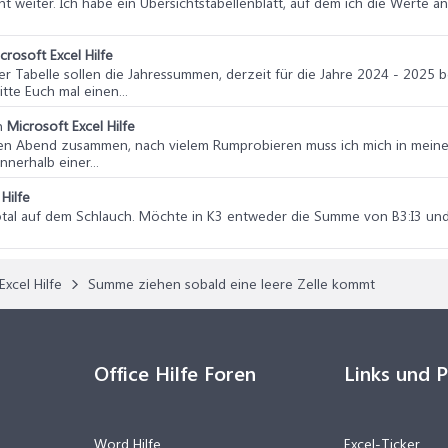
ht weiter. Ich habe ein Übersichtstabellenblatt, auf dem ich die Werte a
crosoft Excel Hilfe
der Tabelle sollen die Jahressummen, derzeit für die Jahre 2024 - 202
e Euch mal einen...
n
Microsoft Excel Hilfe
en Abend zusammen, nach vielem Rumprobieren muss ich mich in meine
nnerhalb einer...
Hilfe
total auf dem Schlauch. Möchte in K3 entweder die Summe von B3:I3 und
Excel Hilfe
Summe ziehen sobald eine leere Zelle kommt
Office Hilfe Foren
Links und 
Word Hilfe
Excel-Ticker