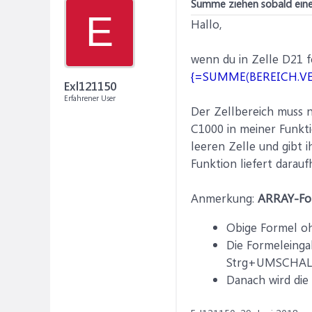
Summe ziehen sobald eine
E
Hallo,
wenn du in Zelle D21 
{=SUMME(BEREICH.VER
Exl121150
Erfahrener User
Der Zellbereich muss n
C1000 in meiner Funkti
leeren Zelle und gibt 
Funktion liefert dara
Anmerkung:
ARRAY-Fo
Obige Formel oh
Die Formeleinga
Strg+UMSCHAL
Danach wird die