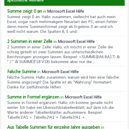
Summe zeigt 0 an
in
Microsoft Excel Hilfe
Summe zeigt 0 an
: Hallo zusammen, vielleicht hat auch mein
Excel, sogar nach mehrmaligem Neustart des PC, einen Fehler
denn meine Summenformel zeigt als Ergebnis 0 an und ich
weiß nicht warum. Die Spalten B, E und...
2 Summen in einer Zelle
in
Microsoft Excel Hilfe
2 Summen in einer Zelle
: Hallo, ich möcht in einer Zelle die
schräg geteilt ist zwei Summen aus unterschiedlichen
Berchnungen anzeigen lassen. Beispiel: =SUMME(BA6:BA17) &
" / " & SUMME(F18:V18) bekomme aber nur die...
Falsche Summe
in
Microsoft Excel Hilfe
Falsche Summe
: Hallo zusammen, warum wird hier eine falsche
Summe angezeigt? Die Spalte ist als "Währung" formatiert.
Danke für zielführende Hilfen.
Summe in Formel ergänzen
in
Microsoft Excel Hilfe
Summe in Formel ergänzen
: Hallo, ich komme gerade nicht
weiter. Ich habe ein Übersichtstabellenblatt, auf dem ich die
Werte anderer Tabellenblätter aufsummiere. Beispiel:
Tabelle1!A1 = Tabelle2!A1 + Tabelle3!A1 +...
Aus Tabelle Summen für einzelne Jahre ausgeben
in