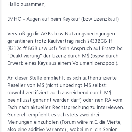
Hallo zusammen,
Auch das Bild mit "telefonischem Kundenservice 24/7"
scheint nicht wirklich zu stimmen, zumindest ist
nirgendwo eine Telefonnummer angegeben bzw. habe
IMHO - Augen auf beim Keykauf (bzw Lizenzkauf)
ich sie nicht finden können.
Verstoß gg die AGBs bzw Nutzungsbedingungen
Ulrich
garantieren trotz Kaufvertrag nach §433BGB ff
(§312c ff BGB usw usf) ¹kein Anspruch auf Ersatz bei
"Deaktivierung" der Lizenz durch M$ (bspw. durch
Erwerb eines Keys aus einem Volumenlizenzpool).
An dieser Stelle empfiehlt es sich authentifizierte
Reseller von M$ (nicht unbedingt M$ selbst;
obwohl zertifiziert auch ausreichend durch M$
beeinflusst genannt werden darf) oder nen RA vom
Fach nach aktueller Rechtsprechung zu interviewen.
Generell empfiehlt es sich stets zwei drei
Meinungen einzuholen (Forum wäre m.E. die Vierte;
also eine additive Variante) , wobei min. ein Senior-